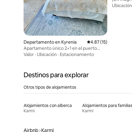
única!
Ubicación
Departamento en Kyrenia
Calificación promedio:
4.87 (15)
Apartamento único 2+1 en el puerto
antiguo de Girne, junto al mar
Valor
·
Ubicación
·
Estacionamiento
Destinos para explorar
Otros tipos de alojamientos
Alojamientos con alberca
Alojamientos para familia
Karmi
Karmi
Airbnb
Karmi