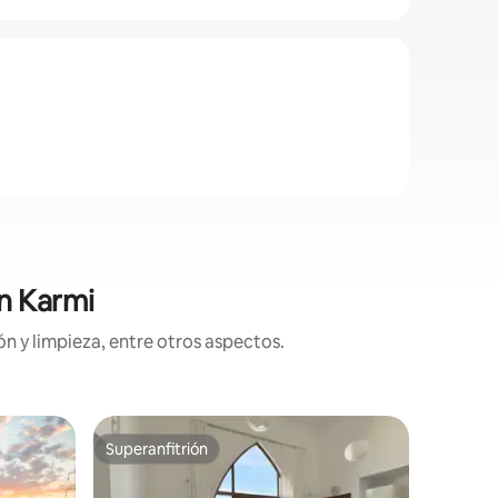
en Karmi
n y limpieza, entre otros aspectos.
Casa ado
Superanfitrión
Favorit
Superanfitrión
Favorit
ğlu
¡Cómoda c
PLAYA pa
Esta peq