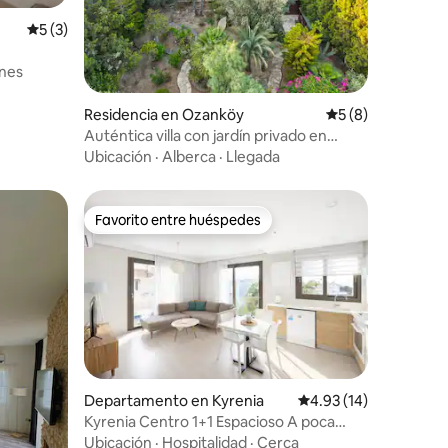
Calificación promedio: 5 de 5; 3 evaluaciones
5 (3)
nes
iones
Residencia en Ozanköy
Calificación prom
5 (8)
Auténtica villa con jardín privado en
Kyrenia
Ubicación
·
Alberca
·
Llegada
Favorito entre huéspedes
Favorito entre huéspedes
Departamento en Kyrenia
Calificación promedio:
4.93 (14)
Kyrenia Centro 1+1 Espacioso A poca
iones
distancia
Ubicación
·
Hospitalidad
·
Cerca