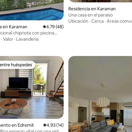
Residencia en Karaman
Una casa en el paraíso
Ubicación
·
Cerca
·
Áreas comu
ia en Karaman
Calificación promedio: 4.79 de 5; 48 evaluac
4.79 (48)
cional chipriota con piscina
 4.91 de 5; 11 evaluaciones
·
Valor
·
Lavandería
 entre huéspedes
 entre huéspedes
ento en Edremit
Calificación promedio: 4.93 de 5; 14 evaluac
4.93 (14)
ico espacio vital con una vista