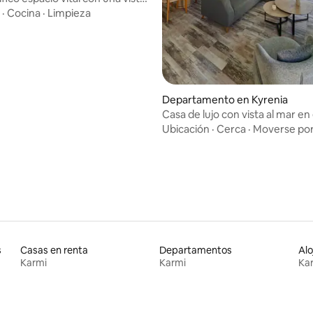
·
Cocina
·
Limpieza
 4.87 de 5; 15 evaluaciones
Departamento en Kyrenia
Casa de lujo con vista al mar en
de la ciudad
Ubicación
·
Cerca
·
Moverse por
s
Casas en renta
Departamentos
Karmi
Karmi
Ka