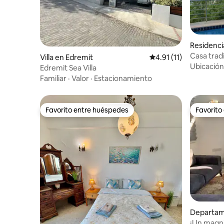
Residenc
Casa tradi
Villa en Edremit
Calificación promedio:
4.91 (11)
privada
Ubicación
Edremit Sea Villa
Familiar
·
Valor
·
Estacionamiento
Favorito entre huéspedes
Favorito
Favorito entre huéspedes
Favorito
Departam
¡Un magníf