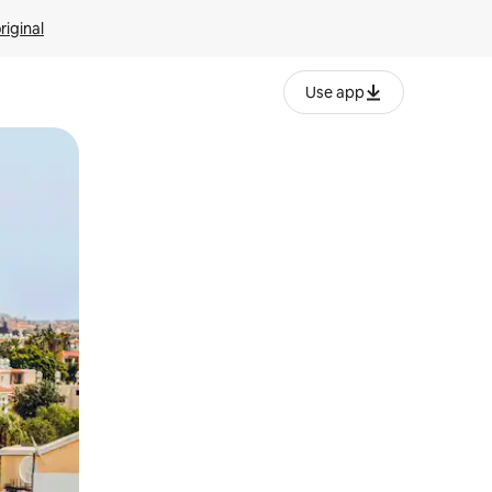
riginal
Use app
ien tocando y deslizando la pantalla.