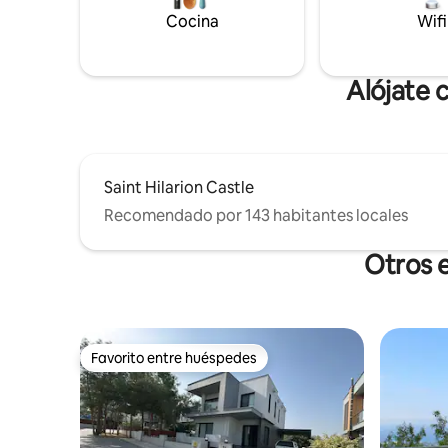
departamentos están preparados con el
mismo nivel de calidad, las mismas
Cocina
Wifi
comodidades y el mismo cuidado. Te
deseamos una estancia placentera.
Alójate 
Saint Hilarion Castle
Recomendado por 143 habitantes locales
Otros 
Favorito entre huéspedes
Favorito entre huéspedes