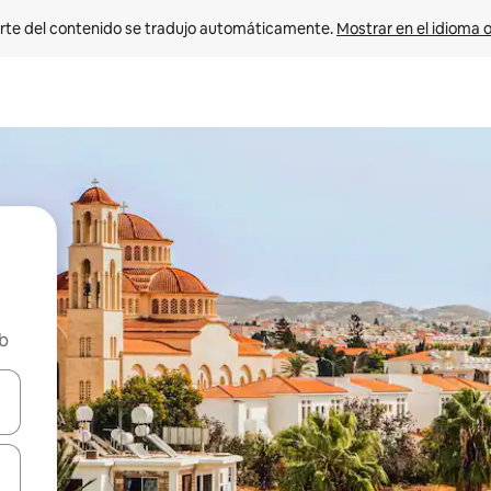
rte del contenido se tradujo automáticamente. 
Mostrar en el idioma o
nb
vegar usando las teclas de las flechas hacia arriba y hacia abajo, o b