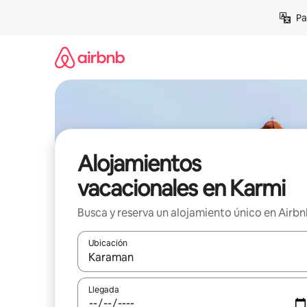
Ir
Pa
al
contenido
Alojamientos
vacacionales en Karmi
Busca y reserva un alojamiento único en Airb
Ubicación
Cuando los resultados estén disponibles, podrás na
Llegada