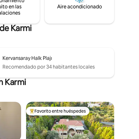
ionamiento
turca y las montañas del Tauro en clima
abierto.
ito en las
Aire acondicionado
alaciones
 de Karmi
Kervansaray Halk Plajı
Recomendado por 34 habitantes locales
n Karmi
Favorito entre huéspedes
De los mejores en Favorito entre huéspedes