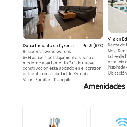
Villa en E
Renta de l
Departamento en Kyrenia
Calificación promedio:
4.9 (573)
personas
Nest Rent
Residencia Girne Gercek
Edreville 
🏡 El espacio del alojamiento Nuestro
estancia 
moderno apartamento 2+1 de nueva
inspirada 
construcción está ubicado en el corazón
Esta villa
Ubicación
del centro de la ciudad de Kyrenia.
recámaras
Ofrece una estancia cómoda con amplias
Valor
·
Familiar
·
Tranquilo
totalment
áreas de estar, muebles modernos y una
Amenidades p
estar. Lo
decoración elegante. Para tu
alberca c
información, hay un total de 16
para niño
departamentos en el mismo edificio, y
una comun
todos los departamentos son idénticos;
km del cen
no hay ninguna diferencia en absoluto.
1 km de la
Puedes hospedarte con total
El consum
tranquilidad; todos nuestros
hasta 60 k