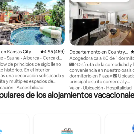
itrión
De los mejores en Favorito ent
4.97 de 5; 407 evaluaciones
en Kansas City
Calificación promedio: 4.95 de 5; 469 evaluac
4.95 (469)
Departamento en Country
C
Club Plaza
e • Sauna • Alberca • Cerca del
Acogedora cala KC de 1 dormito
de la famosa zona de Plaza
w de principios de siglo lleno
🌃⭐Disfruta de la comodidad y 
 histórico. En el interior
conveniencia en nuestro oasis 
ás una decoración sofisticada y
dormitorio en Plaza⭐🌃 Ubicado en el
ta y múltiples espacios de
principal distrito comercial y
Entra al patio trasero para
gastronómico de KC, este Airb
cación
·
Accesibilidad
Valor
·
Ubicación
·
Hospitalidad
del sauna de barril de cedro, la
lares de los alojamientos vacacionale
comodidad y estilo. Disfruta de
mersión fría de temporada y la
paseo a las famosas tiendas,
 estanque, la fogata, los juegos
restaurantes y opciones de🍝
 el Lucky Kitty Tiki Lounge
entretenimiento de la Plaza👨‍🎤
 en la cochera convertida. A
relájate💤 en nuestra acogedor
utos del centro de la ciudad,
estar después de un día de exp
ios, excelentes restaurantes y
La cocina totalmente equipada
nte vida nocturna. El huésped
comer fácilmente en casa o sab