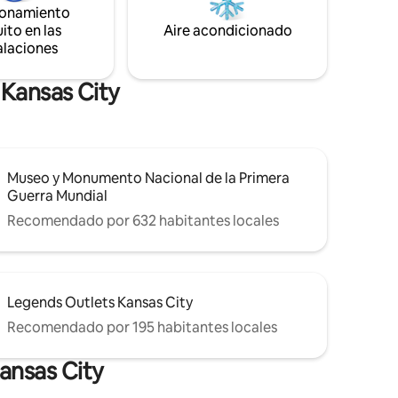
ionamiento
privado con wifi de alta velocidad para
 distancia.
trabajar a distancia 👑 Lavadora/secadora
jan solas
ito en las
Aire acondicionado
en la unidad + productos de baño de lujo
ancia
alaciones
incluidos
!
 Kansas City
Museo y Monumento Nacional de la Primera
Guerra Mundial
Recomendado por 632 habitantes locales
Legends Outlets Kansas City
Recomendado por 195 habitantes locales
ansas City