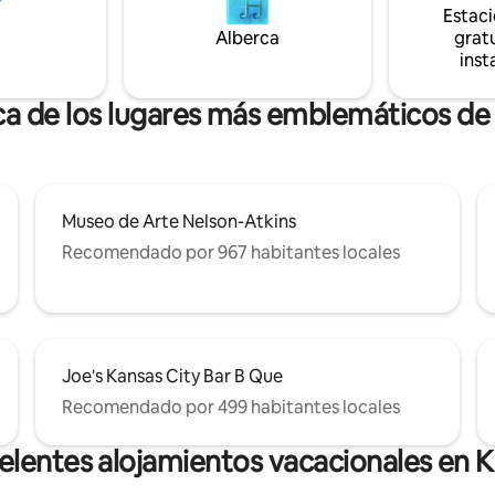
Estac
 debe tener más de 25 años, a
cocina local a pocos minutos de
 tenga evaluaciones positivas
Alberca
¡Perfecto para personas que via
gratu
Solo eventos aprobados.
o en pareja que buscan una est
inst
inolvidable en el corazón de KC
ca de los lugares más emblemáticos de
Museo de Arte Nelson-Atkins
Recomendado por 967 habitantes locales
Joe's Kansas City Bar B Que
Recomendado por 499 habitantes locales
elentes alojamientos vacacionales en K