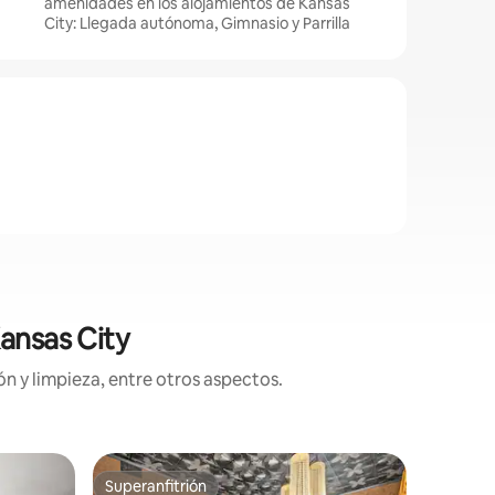
amenidades en los alojamientos de Kansas
City: Llegada autónoma, Gimnasio y Parrilla
ansas City
n y limpieza, entre otros aspectos.
Residenc
Superanfitrión
Favorit