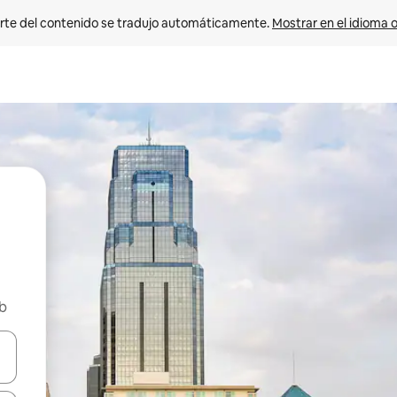
rte del contenido se tradujo automáticamente. 
Mostrar en el idioma o
nb
vegar usando las teclas de las flechas hacia arriba y hacia abajo, o b