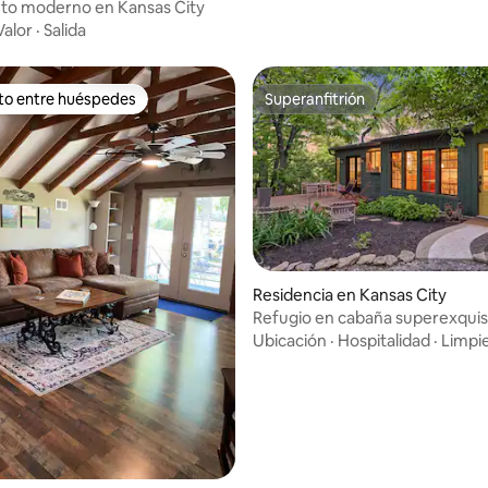
to moderno en Kansas City
Valor
·
Salida
ito entre huéspedes
Superanfitrión
ejores en Favorito entre huéspedes
Superanfitrión
Residencia en Kansas City
Refugio en cabaña superexquisi
 4.94 de 5; 31 evaluaciones
5 min del centro de Kansas City
Ubicación
·
Hospitalidad
·
Limpi