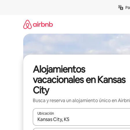
Ir
Pa
al
contenido
Alojamientos
vacacionales en Kansas
City
Busca y reserva un alojamiento único en Airb
Ubicación
Cuando los resultados estén disponibles, podrás na