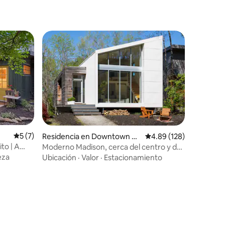
Calificación promedio: 5 de 5; 7 evaluaciones
5 (7)
Residencia en Downtown Ka
Calificación promedio: 
4.89 (128)
nsas City
to | A
Moderno Madison, cerca del centro y de
Crossroads
eza
Ubicación
·
Valor
·
Estacionamiento