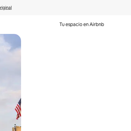
riginal
Tu espacio en Airbnb
ien tocando y deslizando la pantalla.