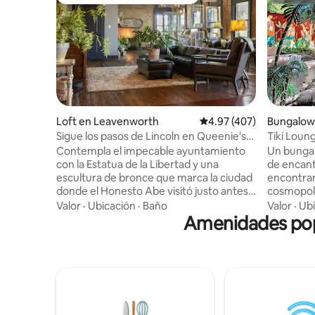
De los mejores en Favorito entre huéspedes
Superanf
Loft en Leavenworth
Calificación promedio: 
4.97 (407)
Bungalow 
Sigue los pasos de Lincoln en Queenie's
Tiki Loung
Loft, Leavenworth
centro
Contempla el impecable ayuntamiento
Un bungalo
con la Estatua de la Libertad y una
de encanto
escultura de bronce que marca la ciudad
encontrar
donde el Honesto Abe visitó justo antes
cosmopoli
de anunciar su candidatura a la
descanso. 
Valor
·
Ubicación
·
Baño
Valor
·
Ubi
presidencia. Los ladrillos originales y la
disfrutar 
Amenidades popu
madera de esta casa única de 170 años
tina de in
han sobrevivido al paso del tiempo. Sube
alberca de
en ascensor (o por las escaleras) hasta el
de patio y
segundo piso. Situado en el corazón del
escondido
centro histórico de Leavenworth, la
pocos min
primera ciudad de Kansas. A pocas
los estad
manzanas hay varias cafeterías,
una vibra