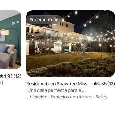
Superanfitrión
Superanfitrión
Calificación promedio: 4.92 de 5; 12 evaluaciones
4.92 (12)
 |
Residencia en Shawnee Missio
Calificación promedio
4.85 (13)
uito |
n
¡Una casa perfecta para el
entretenimiento!
Ubicación
·
Espacios exteriores
·
Salida
iones