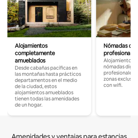
Alojamientos
Nómadas digit
completamente
profesionales 
amueblados
Alojamientos 
nómadas digita
Desde cabañas pacíficas en
profesionales d
las montañas hasta prácticos
zonas exclusiva
departamentos en el medio
con wifi.
de la ciudad, estos
alojamientos amueblados
tienen todas las amenidades
de un hogar.
Amenidades y ventajas para estancias