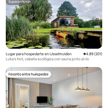
Superanfitrión
Superanfitrión
Lugar para hospedarte en IJsselmuiden
Calificación pr
4.89 (201)
Luka's Hut, cabaña ecológica con sauna junto al río
Favorito entre huéspedes
Favorito entre huéspedes