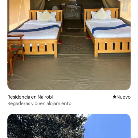
Residencia en Nairobi
Nuevo aloj
Nuevo
Regaderas y buen alojamiento