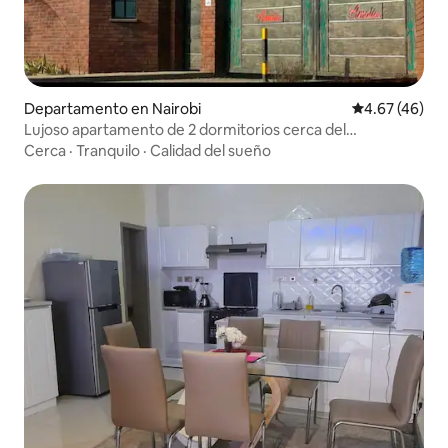
Departamento en Nairobi
Calificación 
4.67 (46)
Lujoso apartamento de 2 dormitorios cerca del
aeropuerto JKIA/SGR con balcón
Cerca
·
Tranquilo
·
Calidad del sueño