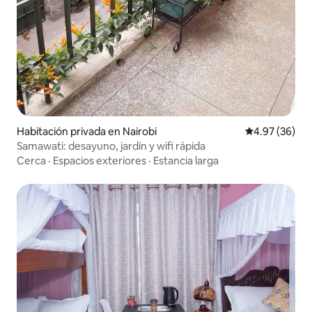
Habitación privada en Nairobi
Calificación p
4.97 (36)
Samawati: desayuno, jardín y wifi rápida
Cerca
·
Espacios exteriores
·
Estancia larga