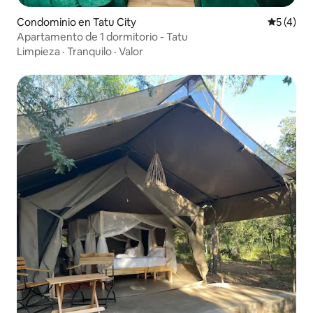
Condominio en Tatu City
Calificac
5 (4)
Apartamento de 1 dormitorio - Tatu
Limpieza
·
Tranquilo
·
Valor