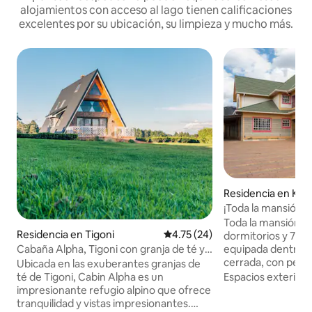
alojamientos con acceso al lago tienen calificaciones
excelentes por su ubicación, su limpieza y mucho más.
Residencia en Kah
¡Toda la mansión p
Toda la mansión e
Residencia en Tigoni
Calificación promedio: 4.75 de 
4.75 (24)
dormitorios y 7 b
Cabaña Alpha, Tigoni con granja de té y
equipada dentro 
vistas al bosque
cerrada, con perso
Ubicada en las exuberantes granjas de
24 horas, 7 días a
té de Tigoni, Cabin Alpha es un
Espacios exterior
la finca Kahawa Suk
impresionante refugio alpino que ofrece
autopista Thika a 
tranquilidad y vistas impresionantes.