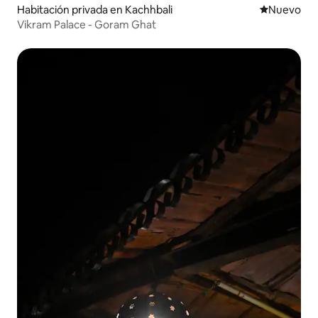
Habitación privada en Kachhbali
Nuevo aloj
Nuevo
Vikram Palace - Goram Ghat