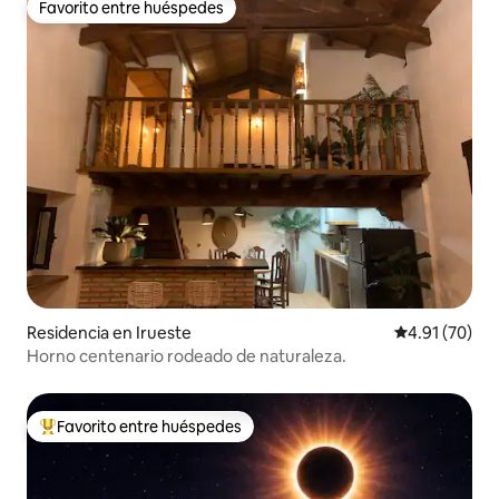
Favorito entre huéspedes
Favorito entre huéspedes
Residencia en Irueste
Calificación 
4.91 (70)
Horno centenario rodeado de naturaleza.
Favorito entre huéspedes
De los mejores en Favorito entre huéspedes