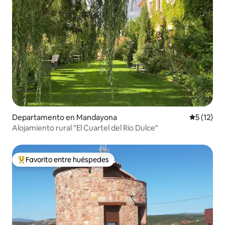
Departamento en Mandayona
Calificaci
5 (12)
Alojamiento rural "El Cuartel del Río Dulce"
Favorito entre huéspedes
De los mejores en Favorito entre huéspedes