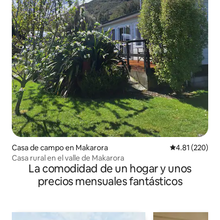
Casa de campo en Makarora
Calificación p
4.81 (220)
Casa rural en el valle de Makarora
La comodidad de un hogar y unos
precios mensuales fantásticos