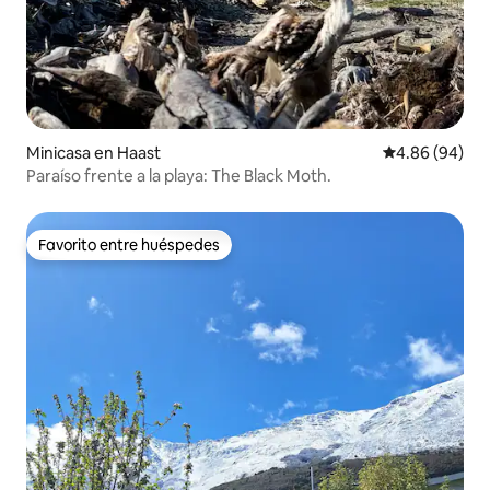
Minicasa en Haast
Calificación p
4.86 (94)
Paraíso frente a la playa: The Black Moth.
Favorito entre huéspedes
Favorito entre huéspedes