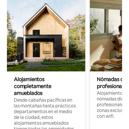
Alojamientos
Nómadas digit
completamente
profesionales 
amueblados
Alojamientos 
nómadas digita
Desde cabañas pacíficas en
profesionales d
las montañas hasta prácticos
zonas exclusiva
departamentos en el medio
con wifi.
de la ciudad, estos
alojamientos amueblados
tienen todas las amenidades