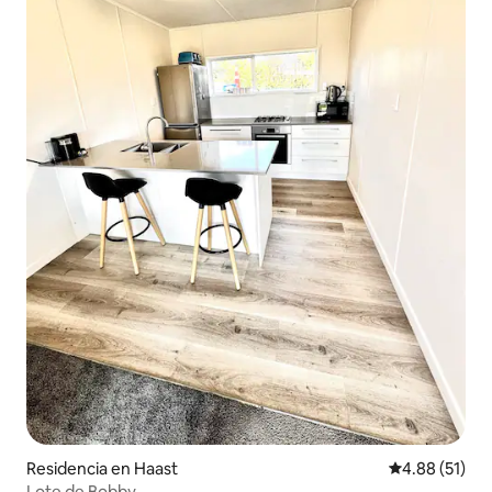
Residencia en Haast
Calificación 
4.88 (51)
Lote de Bobby