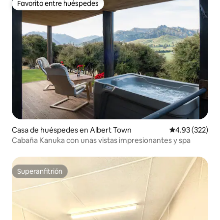
Favorito entre huéspedes
Favorito entre huéspedes
Casa de huéspedes en Albert Town
Calificación pr
4.93 (322)
Cabaña Kanuka con unas vistas impresionantes y spa
Superanfitrión
Superanfitrión