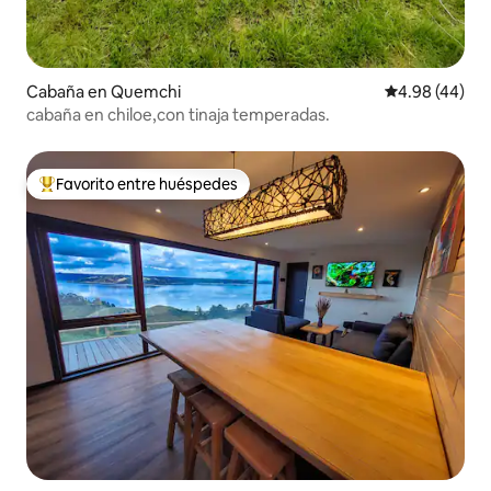
Cabaña en Quemchi
Calificación p
4.98 (44)
cabaña en chiloe,con tinaja temperadas.
Favorito entre huéspedes
De los mejores en Favorito entre huéspedes