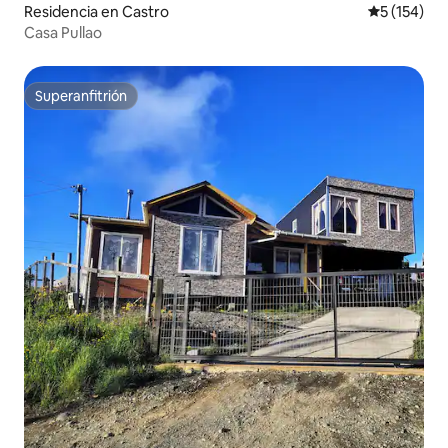
Residencia en Castro
Calificació
5 (154)
Casa Pullao
Superanfitrión
Superanfitrión