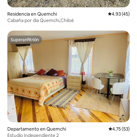
Residencia en Quemchi
Calificación 
4.93 (45)
Cabaña por dia Quemchi,Chiloé
Superanfitrión
Superanfitrión
Departamento en Quemchi
Calificación 
4.75 (53)
Estudio Independiente 2