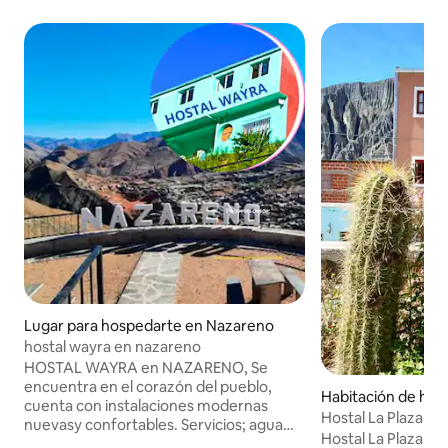
Lugar para hospedarte en Nazareno
hostal wayra en nazareno
HOSTAL WAYRA en NAZARENO, Se
encuentra en el corazón del pueblo,
Habitación de hote
cuenta con instalaciones modernas
Hosta
nuevasy confortables. Servicios; agua
Hostal La Plaza te 
caliente, wifi, living, Tv, Restaurant