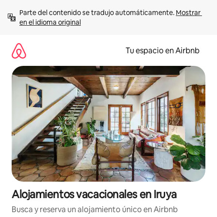
Ir
Parte del contenido se tradujo automáticamente. 
Mostrar 
al
en el idioma original
contenido
Tu espacio en Airbnb
Alojamientos vacacionales en Iruya
Busca y reserva un alojamiento único en Airbnb