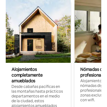
Alojamientos
Nómadas digit
completamente
profesionales 
amueblados
Alojamientos 
nómadas digita
Desde cabañas pacíficas en
profesionales d
las montañas hasta prácticos
zonas exclusiva
departamentos en el medio
con wifi.
de la ciudad, estos
alojamientos amueblados