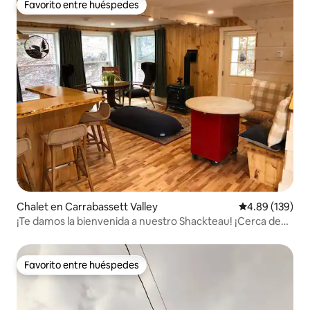
Favorito entre huéspedes
Favorito entre huéspedes
Chalet en Carrabassett Valley
Calificación pr
4.89 (139)
¡Te damos la bienvenida a nuestro Shackteau! ¡Cerca de
Loaf + Trail!
Favorito entre huéspedes
Favorito entre huéspedes