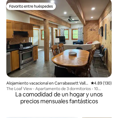
Favorito entre huéspedes
Favorito entre huéspedes
Alojamiento vacacional en Carrabassett Valle
Calificación pr
4.89 (130)
y
The Loaf View - Apartamento de 3 dormitorios - 10
La comodidad de un hogar y unos
minutos de Sugarloaf
precios mensuales fantásticos