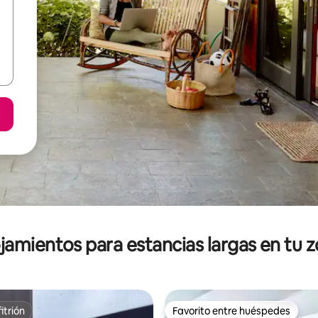
jamientos para estancias largas en tu 
itrión
Favorito entre huéspedes
itrión
Favorito entre huéspedes