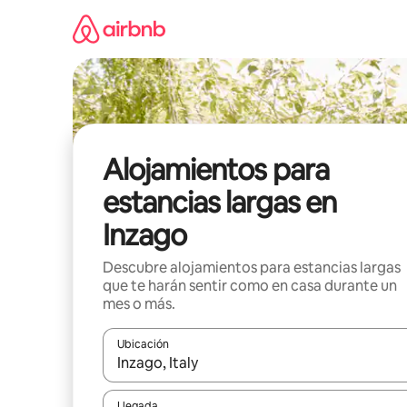
Ir
al
contenido
Alojamientos para
estancias largas en
Inzago
Descubre alojamientos para estancias largas
que te harán sentir como en casa durante un
mes o más.
Ubicación
Cuando los resultados estén disponibles, podrás na
Llegada