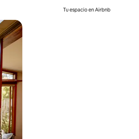
Tu espacio en Airbnb
ien tocando y deslizando la pantalla.