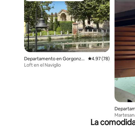
Departamento en Gorgonzol
Calificación promedio:
4.97 (78)
a
Loft en el Naviglio
Departam
Martesan
La comodidad