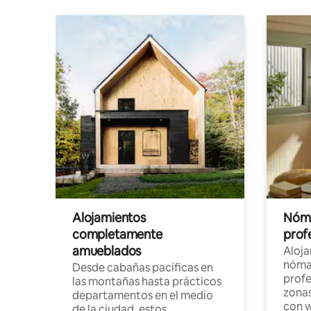
Alojamientos
Nóma
completamente
profe
amueblados
Aloj
nómad
Desde cabañas pacíficas en
profe
las montañas hasta prácticos
zonas
departamentos en el medio
con w
de la ciudad, estos