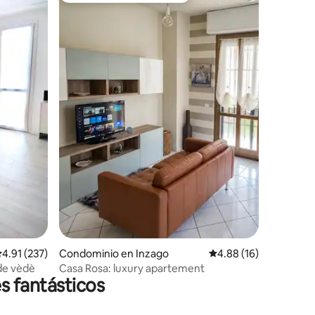
iones
alificación promedio: 4.91 de 5; 237 evaluaciones
4.91 (237)
Condominio en Inzago
Calificación promedio:
4.88 (16)
de vèdè
Casa Rosa: luxury apartement
s fantásticos