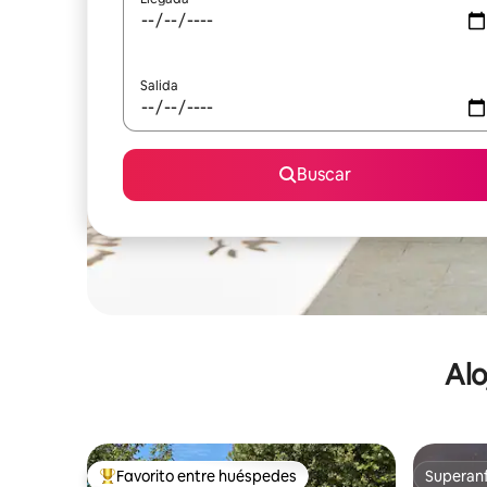
Salida
Buscar
Alo
Favorito entre huéspedes
Superanf
De los mejores en Favorito entre huéspedes
Superanf