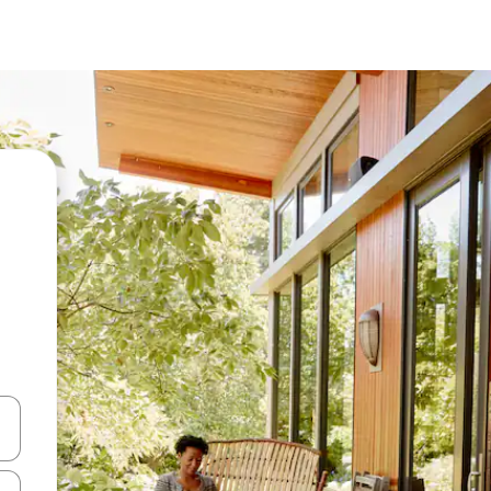
vegar usando las teclas de las flechas hacia arriba y hacia abajo, o b