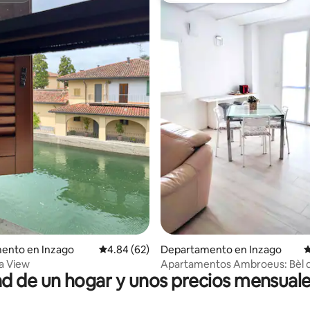
 4.97 de 5; 78 evaluaciones
ento en Inzago
Calificación promedio: 4.84 de 5; 62 evaluac
4.84 (62)
Departamento en Inzago
C
a View
Apartamentos Ambroeus: Bèl 
 de un hogar y unos precios mensuale