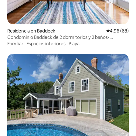
Residencia en Baddeck
Calificación p
4.96 (68)
Condominio Baddeck de 2 dormitorios y 2 baños-
Incredible Lakeview
Familiar
·
Espacios interiores
·
Playa