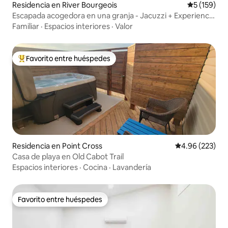
Residencia en River Bourgeois
Calificació
5 (159)
Escapada acogedora en una granja - Jacuzzi + Experiencia
en la granja
Familiar
·
Espacios interiores
·
Valor
Favorito entre huéspedes
De los mejores en Favorito entre huéspedes
Residencia en Point Cross
Calificación pr
4.96 (223)
Casa de playa en Old Cabot Trail
Espacios interiores
·
Cocina
·
Lavandería
Favorito entre huéspedes
Favorito entre huéspedes