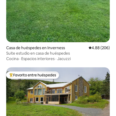
Casa de huéspedes en Inverness
Calificación pr
4.88 (206)
Suite estudio en casa de huéspedes
Cocina
·
Espacios interiores
·
Jacuzzi
Favorito entre huéspedes
De los mejores en Favorito entre huéspedes