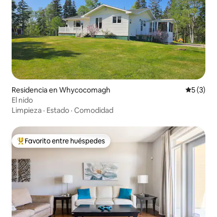
Residencia en Whycocomagh
Calificac
5 (3)
El nido
Limpieza
·
Estado
·
Comodidad
Favorito entre huéspedes
De los mejores en Favorito entre huéspedes