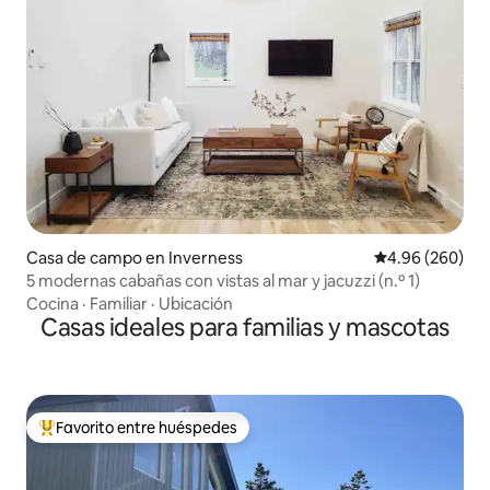
Casa de campo en Inverness
Calificación pr
4.96 (260)
5 modernas cabañas con vistas al mar y jacuzzi (n.º 1)
Cocina
·
Familiar
·
Ubicación
Casas ideales para familias y mascotas
Favorito entre huéspedes
De los mejores en Favorito entre huéspedes