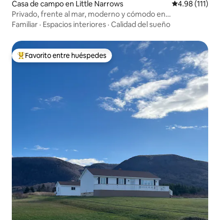
Casa de campo en Little Narrows
Calificación p
4.98 (111)
Privado, frente al mar, moderno y cómodo en
Cabo Bretón
Familiar
·
Espacios interiores
·
Calidad del sueño
Favorito entre huéspedes
De los mejores en Favorito entre huéspedes