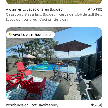
Alojamiento vacacional en Baddeck
Calificación
4.7 (10)
Casa con vistas al lago Baddeck, cerca del club de golf Bell
Bay
Espacios interiores
·
Cocina
·
Limpieza
Favorito entre huéspedes
De los mejores en Favorito entre huéspedes
Residencia en Port Hawkesbury
Calificaci
5 (51)