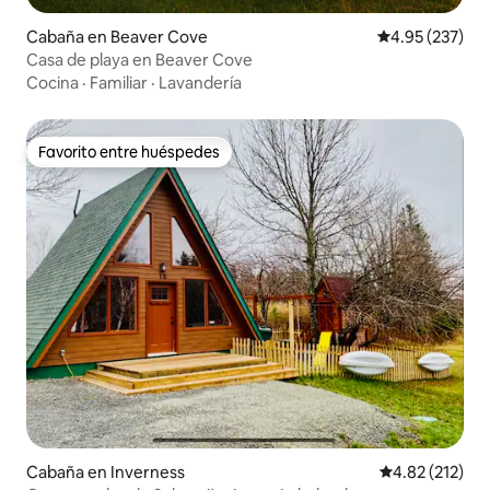
Cabaña en Beaver Cove
Calificación pr
4.95 (237)
Casa de playa en Beaver Cove
Cocina
·
Familiar
·
Lavandería
Favorito entre huéspedes
Favorito entre huéspedes
Cabaña en Inverness
Calificación p
4.82 (212)