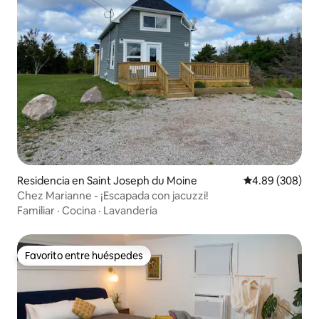
Residencia en Saint Joseph du Moine
Calificación pr
4.89 (308)
Chez Marianne - ¡Escapada con jacuzzi!
Familiar
·
Cocina
·
Lavandería
Favorito entre huéspedes
Favorito entre huéspedes