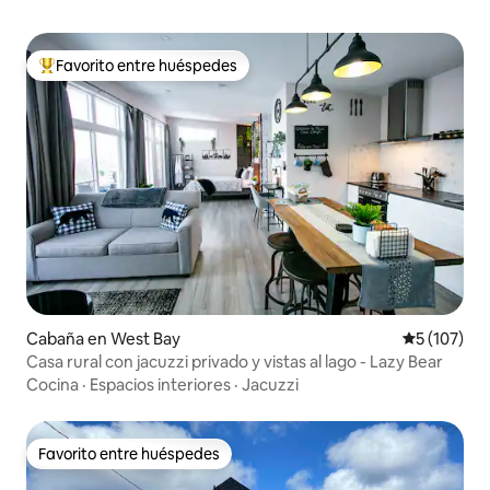
Favorito entre huéspedes
De los mejores en Favorito entre huéspedes
Cabaña en West Bay
Calificació
5 (107)
Casa rural con jacuzzi privado y vistas al lago - Lazy Bear
Cocina
·
Espacios interiores
·
Jacuzzi
Favorito entre huéspedes
Favorito entre huéspedes