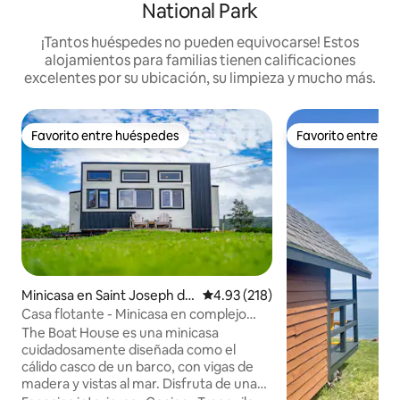
National Park
¡Tantos huéspedes no pueden equivocarse! Estos
alojamientos para familias tienen calificaciones
excelentes por su ubicación, su limpieza y mucho más.
Favorito entre huéspedes
Favorito entre h
Favorito entre huéspedes
Favorito entre h
Minicasa en Saint Joseph du
Calificación promedio: 4.93 de 5
4.93 (218)
Moine
Casa flotante - Minicasa en complejo
turístico frente al mar
The Boat House es una minicasa
cuidadosamente diseñada como el
cálido casco de un barco, con vigas de
madera y vistas al mar. Disfruta de una