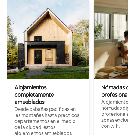
Alojamientos
Nómadas digit
completamente
profesionales 
amueblados
Alojamientos 
nómadas digita
Desde cabañas pacíficas en
profesionales d
las montañas hasta prácticos
zonas exclusiva
departamentos en el medio
con wifi.
de la ciudad, estos
alojamientos amueblados