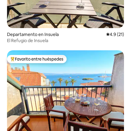
Departamento en Insuela
Calificación
4.9 (21)
El Refugio de Insuela
Favorito entre huéspedes
De los mejores en Favorito entre huéspedes