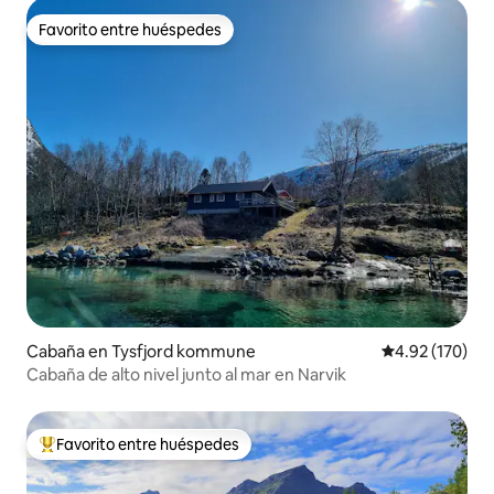
Favorito entre huéspedes
Favorito entre huéspedes
Cabaña en Tysfjord kommune
Calificación p
4.92 (170)
Cabaña de alto nivel junto al mar en Narvik
Favorito entre huéspedes
De los mejores en Favorito entre huéspedes