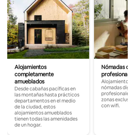
Alojamientos
Nómadas digit
completamente
profesionales 
amueblados
Alojamientos 
nómadas digita
Desde cabañas pacíficas en
profesionales d
las montañas hasta prácticos
zonas exclusiva
departamentos en el medio
con wifi.
de la ciudad, estos
alojamientos amueblados
tienen todas las amenidades
de un hogar.