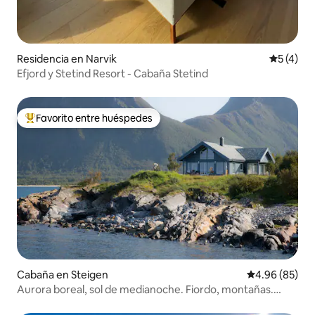
Residencia en Narvik
Calificac
5 (4)
Efjord y Stetind Resort - Cabaña Stetind
Favorito entre huéspedes
De los mejores en Favorito entre huéspedes
Cabaña en Steigen
Calificación p
4.96 (85)
Aurora boreal, sol de medianoche. Fiordo, montañas.
Bicicleta, barco.