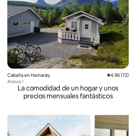
Cabaña en Hamarøy
Calificación p
4.96 (72)
Anexo I
La comodidad de un hogar y unos
precios mensuales fantásticos