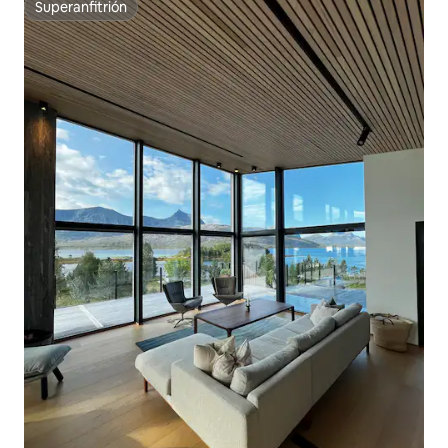
Superanfitrión
Superanfitrión