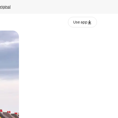
riginal
Use app
ien tocando y deslizando la pantalla.