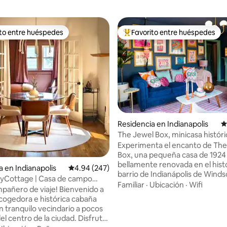
ito entre huéspedes
Favorito entre huéspedes
ejores en Favorito entre huéspedes
De los mejores en Favorito ent
4.92 de 5; 305 evaluaciones
Residencia en Indianapolis
C
The Jewel Box, minicasa históric
del centro
Experimenta el encanto de The
Box, una pequeña casa de 1924
bellamente renovada en el hist
a en Indianapolis
Calificación promedio: 4.94 de 5; 247 evaluac
4.94 (247)
barrio de Indianápolis de Winds
yCottage | Casa de campo
solo unos pasos del sendero Mo
Familiar
·
Ubicación
·
Wifi
cerca del centro
ro de viaje! Bienvenido a
exuberante Spades Park de 31 a
cogedora e histórica cabaña
minutos del centro de moda y e
n tranquilo vecindario a pocos
de la ciudad: Mass Ave y el área
l centro de la ciudad. Disfruta
Bottleworks. Disfruta de tienda