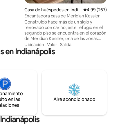
 de alta
Casa de huéspedes en India
Calificación promedio: 
4.99 (267)
 ricos
napolis
Encantadora casa de Meridian Kessler
as y obras
Construido hace más de un siglo y
rece un
renovado con cariño, este refugio en el
dor y
segundo piso se encuentra en el corazón
de Meridian Kessler, una de las zonas
más queridas del centro de Indianápolis,
Ubicación
·
Valor
·
Salida
 en Indianápolis
transitable a pie y arbolada. Detalles
cuidados en todo: muebles
seleccionados, WiFi de fibra y una zona
de café digna de una mañana tranquila.
Perfecto para una o dos personas. Cerca
de buena comida. Te sientes como en
casa. ¿Te enamoras de Meridian Kessler?
Nos complace compartir nuestros
ionamiento
lugares favoritos, y también conocemos
ito en las
a excelentes agentes inmobiliarios.
Aire acondicionado
alaciones
Indianápolis