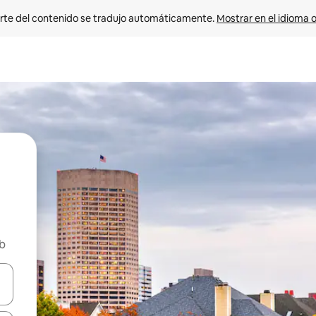
rte del contenido se tradujo automáticamente. 
Mostrar en el idioma o
nb
vegar usando las teclas de las flechas hacia arriba y hacia abajo, o b