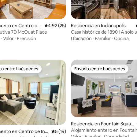
ento en Centro de
Calificación promedio: 4.92 de 5; 25 evaluac
4.92 (25)
Residencia en Indianapolis
is
cutiva 7D McOuat Place
Casa histórica de 1890 | A solo 
io: 5 de 5; 24 evaluaciones
pasos de Fountain Square
·
Valor
·
Precisión
Ubicación
·
Familiar
·
Cocina
ito entre huéspedes
Favorito entre huéspedes
ejores en Favorito entre huéspedes
Favorito entre huéspedes
Residencia en Fountain Squar
e
Alojamiento entero en Fountai
ento en Centro de Indi
Calificación promedio: 5 de 5; 19 evaluac
5 (19)
Valor
·
Familiar
·
Comodidad