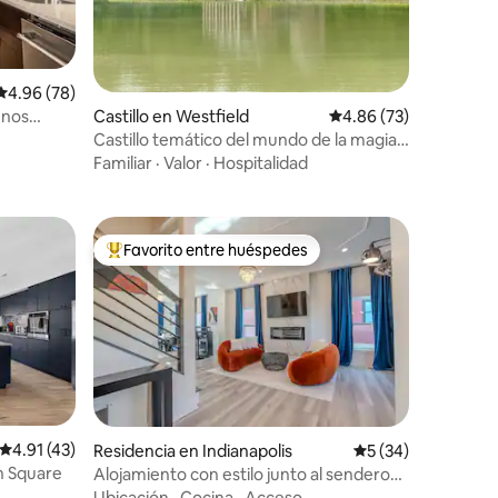
iones
Calificación promedio: 4.96 de 5; 78 evaluaciones
4.96 (78)
unos
Castillo en Westfield
Calificación promedio:
4.86 (73)
Castillo temático del mundo de la magia
de 8 acres
Familiar
·
Valor
·
Hospitalidad
Favorito entre huéspedes
De los mejores en Favorito entre huéspedes
Calificación promedio: 4.91 de 5; 43 evaluaciones
4.91 (43)
Residencia en Indianapolis
Calificación promed
5 (34)
n Square
Alojamiento con estilo junto al sendero
iones
Monon
Ubicación
·
Cocina
·
Acceso