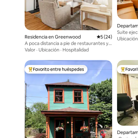
Departam
Indianápol
Suite eje
Residencia en Greenwood
Calificación promed
5 (24)
Ubicación
A poca distancia a pie de restaurantes y
tiendas en el casco antiguo de
Valor
·
Ubicación
·
Hospitalidad
Greenwood
Favorito entre huéspedes
Favor
De los mejores en Favorito entre huéspedes
De los m
Departam