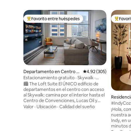
Favorito entre huéspedes
Favor
De los mejores en Favorito entre huéspedes
De los m
Departamento en Centro d
Calificación promedio: 
4.92 (305)
e Indianápolis
Estacionamiento gratuito · Skywalk ·
Departamento de 1 recámara a poca
🏙️ The Loft Suite El ÚNICO edificio de
distancia del centro
departamentos en el centro con acceso
al Skywalk: camina por el interior hasta el
Residenci
Centro de Convenciones, Lucas Oil y
#IndyCoz
restaurantes sin salir al exterior. Ahorra
Valor
·
Ubicación
·
Calidad del sueño
histórica 
¡Hola, compañe
$44 al día con estacionamiento
nuestra a
GRATUITO en el garaje. ⭐ “Hermoso
Indy, en u
departamento, ¡incluso más bonito que
minutos de
en las fotos! ¡Ubicación perfecta para