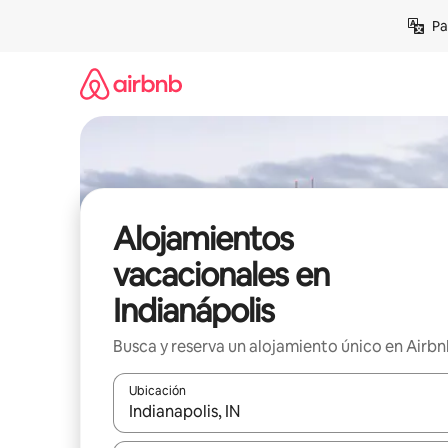
Ir
Pa
al
contenido
Alojamientos
vacacionales en
Indianápolis
Busca y reserva un alojamiento único en Airb
Ubicación
Cuando los resultados estén disponibles, podrás na