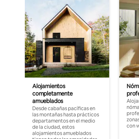
Alojamientos
Nóma
completamente
profe
amueblados
Aloj
nómad
Desde cabañas pacíficas en
profe
las montañas hasta prácticos
zonas
departamentos en el medio
con w
de la ciudad, estos
alojamientos amueblados