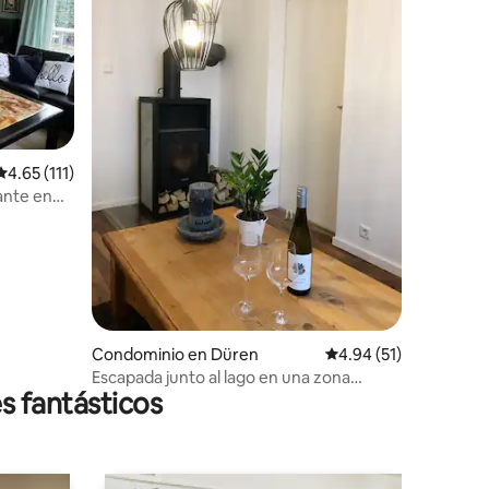
Calificación promedio: 4.65 de 5; 111 evaluaciones
4.65 (111)
ante en
iones
Condominio en Düren
Calificación promedio:
4.94 (51)
Escapada junto al lago en una zona
s fantásticos
tranquila