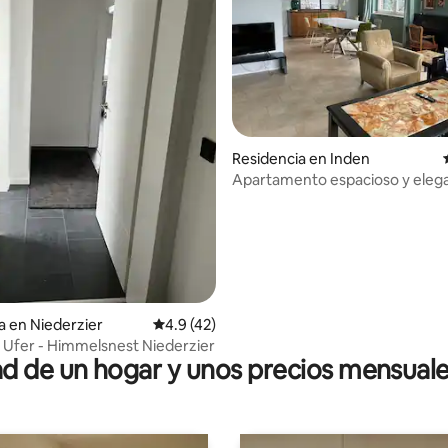
Residencia en Inden
Apartamento espacioso y eleg
una zona tranquila.
 4.97 de 5; 29 evaluaciones
a en Niederzier
Calificación promedio: 4.9 de 5; 42 evaluac
4.9 (42)
 - Ufer - Himmelsnest Niederzier
 de un hogar y unos precios mensuale