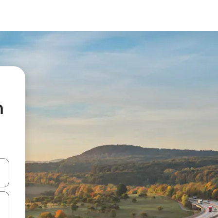
n
vegar usando las teclas de las flechas hacia arriba y hacia abajo, o b