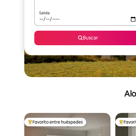
Salida
Buscar
Alo
Favorito entre huéspedes
Favor
De los mejores en Favorito entre huéspedes
De los m