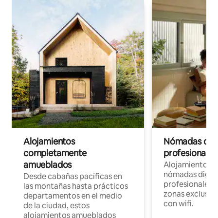
Alojamientos
Nómadas digit
completamente
profesionales 
amueblados
Alojamientos 
nómadas digita
Desde cabañas pacíficas en
profesionales d
las montañas hasta prácticos
zonas exclusiva
departamentos en el medio
con wifi.
de la ciudad, estos
alojamientos amueblados