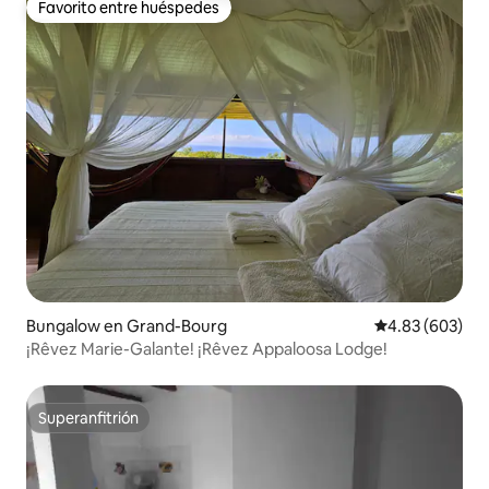
Favorito entre huéspedes
Favorito entre huéspedes
Bungalow en Grand-Bourg
Calificación pr
4.83 (603)
¡Rêvez Marie-Galante! ¡Rêvez Appaloosa Lodge!
Superanfitrión
Superanfitrión