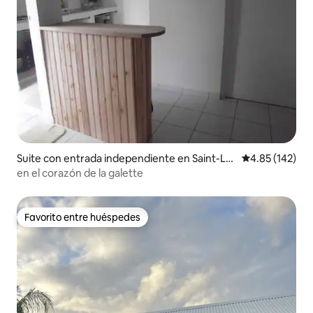
Suite con entrada independiente en Saint-Lo
Calificación p
4.85 (142)
uis
en el corazón de la galette
Favorito entre huéspedes
Favorito entre huéspedes