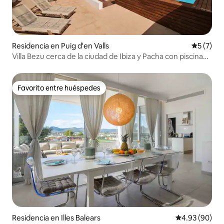
Residencia en Puig d'en Valls
Calificac
5 (7)
Villa Bezu cerca de la ciudad de Ibiza y Pacha con piscina
privada
Favorito entre huéspedes
Favorito entre huéspedes
Residencia en Illes Balears
Calificación p
4.93 (90)