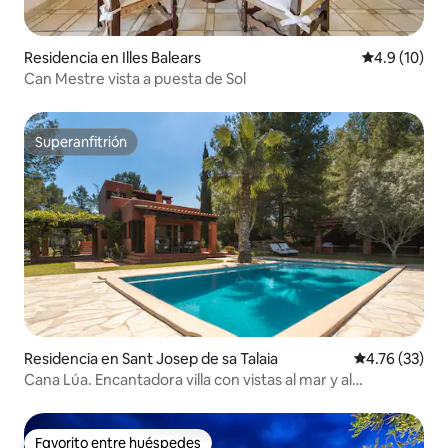
Residencia en Illes Balears
Calificación
4.9 (10)
Can Mestre vista a puesta de Sol
Superanfitrión
Superanfitrión
Residencia en Sant Josep de sa Talaia
Calificación 
4.76 (33)
Cana Lúa. Encantadora villa con vistas al mar y al
atardecer.
Favorito entre huéspedes