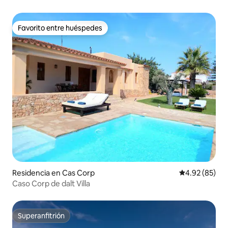
Favorito entre huéspedes
Favorito entre huéspedes
Residencia en Cas Corp
Calificación p
4.92 (85)
Caso Corp de dalt Villa
Superanfitrión
Superanfitrión