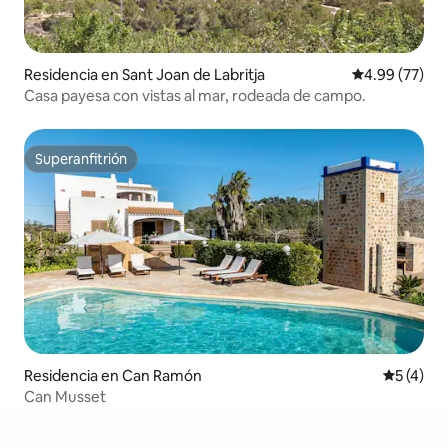
Residencia en Sant Joan de Labritja
Calificación p
4.99 (77)
Casa payesa con vistas al mar, rodeada de campo.
Superanfitrión
Superanfitrión
Residencia en Can Ramón
Calificac
5 (4)
Can Musset