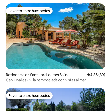
Favorito entre huéspedes
Favorito entre huéspedes
Residencia en Sant Jordi de ses Salines
Calificación p
4.85 (39)
Can Tinalles - Villa remodelada con vistas al mar
Favorito entre huéspedes
Favorito entre huéspedes