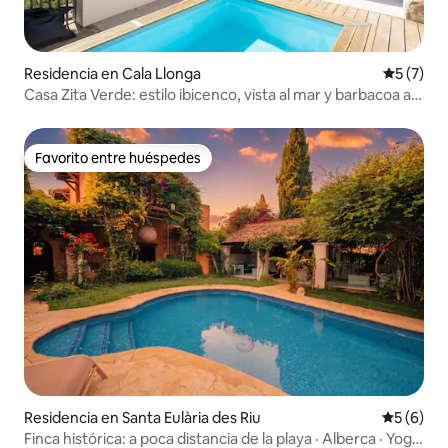
Residencia en Cala Llonga
Calificac
5 (7)
Casa Zita Verde: estilo ibicenco, vista al mar y barbacoa al
atardecer
Favorito entre huéspedes
Favorito entre huéspedes
Residencia en Santa Eulària des Riu
Calificac
5 (6)
Finca histórica: a poca distancia de la playa · Alberca · Yoga