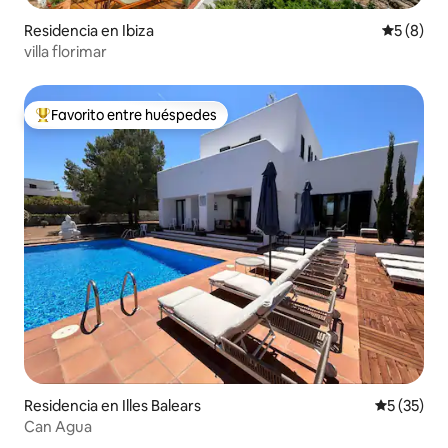
Residencia en Ibiza
Calificac
5 (8)
villa florimar
Favorito entre huéspedes
De los mejores en Favorito entre huéspedes
Residencia en Illes Balears
Calificaci
5 (35)
Can Agua