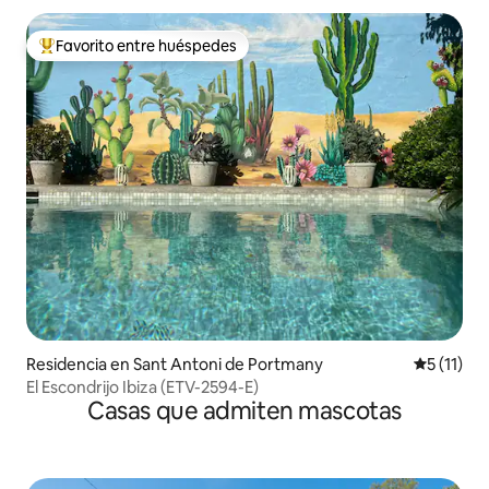
Favorito entre huéspedes
De los mejores en Favorito entre huéspedes
Residencia en Sant Antoni de Portmany
Calificaci
5 (11)
El Escondrijo Ibiza (ETV-2594-E)
Casas que admiten mascotas