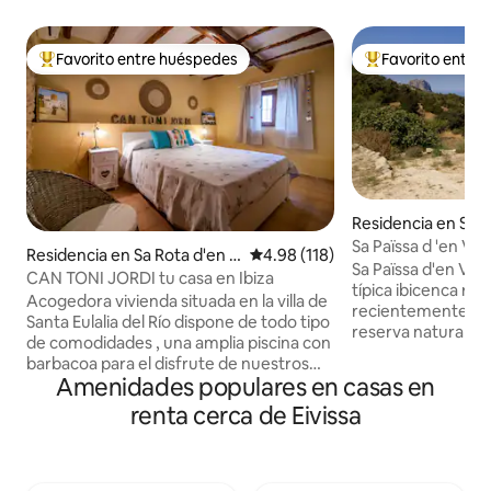
Favorito entre huéspedes
Favorito entre
De los mejores en Favorito entre huéspedes
De los mejores en
Residencia en San
sa Talaia
Residencia en Sa Rota d'en P
Calificación promedio: 4.98 de 5
4.98 (118)
Sa Païssa d'en Ver
ere Cardona
CAN TONI JORDI tu casa en Ibiza
típica ibicenca re
Acogedora vivienda situada en la villa de
recientemente. Se
Santa Eulalia del Río dispone de todo tipo
reserva natural de
de comodidades , una amplia piscina con
kilómetros de la m
barbacoa para el disfrute de nuestros
tiene unas fantásti
Amenidades populares en casas en
clientes. A pocos kms se encuentran los
islote de Es Vedrà. Esta casa est
mercadillos de Las Dalias y Punta Arabí;
renta cerca de Eivissa
pensada para la g
así como numerosas playas. La
tranquilidad y des
propiedad dispone de aparcamiento
perfecto para huir 
para varios vehículos y un bonito jardín
aglomeraciones. G
de estilo mediterráneo. A un pequeño