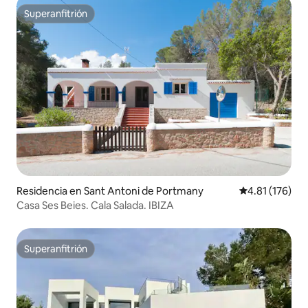
Superanfitrión
Superanfitrión
Residencia en Sant Antoni de Portmany
Calificación p
4.81 (176)
Casa Ses Beies. Cala Salada. IBIZA
Superanfitrión
Superanfitrión