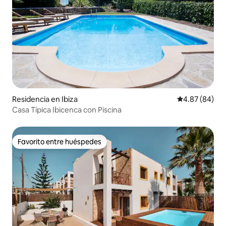
Residencia en Ibiza
Calificación p
4.87 (84)
Casa Típica Ibicenca con Piscina
Favorito entre huéspedes
Favorito entre huéspedes