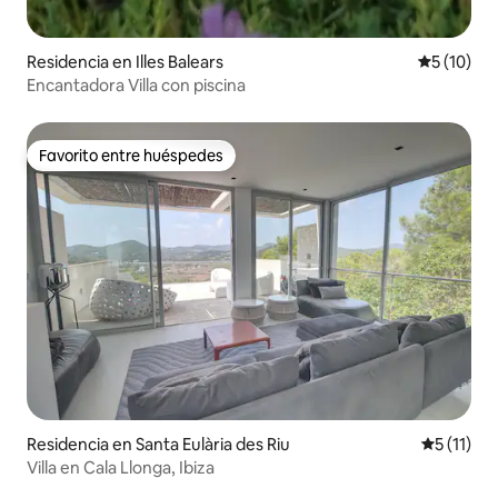
Residencia en Illes Balears
Calificaci
5 (10)
Encantadora Villa con piscina
Favorito entre huéspedes
Favorito entre huéspedes
Residencia en Santa Eulària des Riu
Calificaci
5 (11)
Villa en Cala Llonga, Ibiza