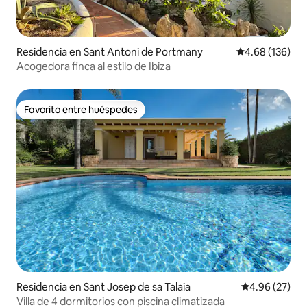
Residencia en Sant Antoni de Portmany
Calificación pr
4.68 (136)
Acogedora finca al estilo de Ibiza
Favorito entre huéspedes
Favorito entre huéspedes
Residencia en Sant Josep de sa Talaia
Calificación p
4.96 (27)
Villa de 4 dormitorios con piscina climatizada