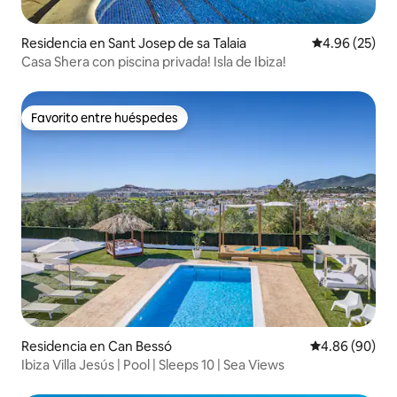
Residencia en Sant Josep de sa Talaia
Calificación p
4.96 (25)
Casa Shera con piscina privada! Isla de Ibiza!
Favorito entre huéspedes
Favorito entre huéspedes
Residencia en Can Bessó
Calificación p
4.86 (90)
Ibiza Villa Jesús | Pool | Sleeps 10 | Sea Views