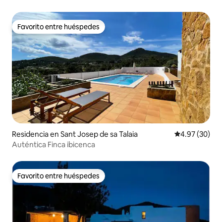
Shala
Favorito entre huéspedes
Favorito entre huéspedes
Residencia en Sant Josep de sa Talaia
Calificación p
4.97 (30)
Auténtica Finca ibicenca
Favorito entre huéspedes
Favorito entre huéspedes