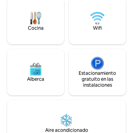
ubicación se puede
paseo de la casa se encuentran las
espectaculares pu
principales zonas de interés de Santa
casi todo el año.
Eulalia del Río, tiendas, restaurantes.
Cocina
Wifi
Estacionamiento
Alberca
gratuito en las
instalaciones
Aire acondicionado