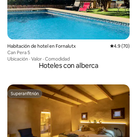
Habitación de hotel en Fornalutx
Calificación
4.9 (70)
Can Pera 5
Ubicación
·
Valor
·
Comodidad
Hoteles con alberca
Superanfitrión
Superanfitrión