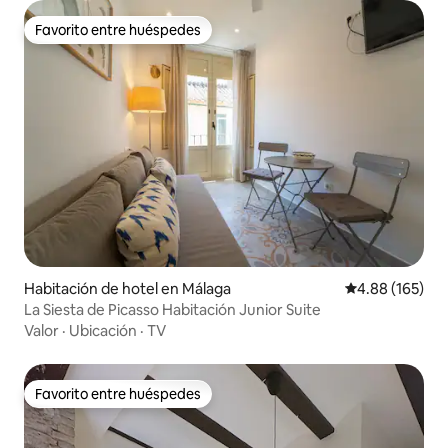
Favorito entre huéspedes
Favorito entre huéspedes
Habitación de hotel en Málaga
Calificación pr
4.88 (165)
La Siesta de Picasso Habitación Junior Suite
Valor
·
Ubicación
·
TV
Favorito entre huéspedes
Favorito entre huéspedes