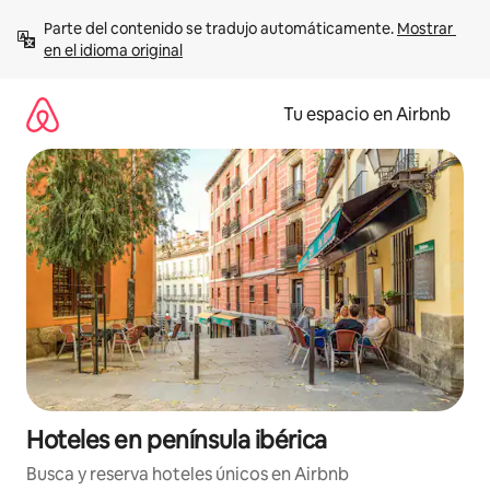
Ir
Parte del contenido se tradujo automáticamente. 
Mostrar 
al
en el idioma original
contenido
Tu espacio en Airbnb
Hoteles en península ibérica
Busca y reserva hoteles únicos en Airbnb