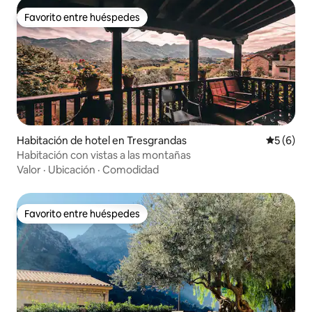
Favorito entre huéspedes
Favorito entre huéspedes
Habitación de hotel en Tresgrandas
Calificac
5 (6)
Habitación con vistas a las montañas
Valor
·
Ubicación
·
Comodidad
Favorito entre huéspedes
Favorito entre huéspedes