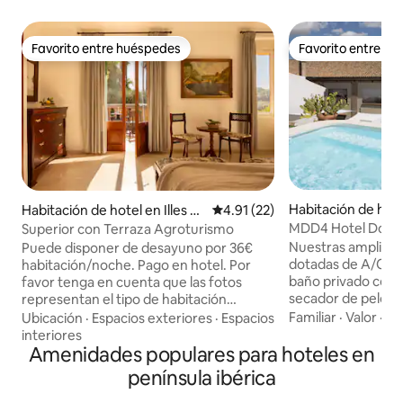
Favorito entre huéspedes
Favorito entre h
Favorito entre huéspedes
Favorito entre h
Habitación de hotel
Habitación de hotel en Illes Ba
Calificación promedio: 4.91 de 
4.91 (22)
a
lears
MDD4 Hotel Doble 
Superior con Terraza Agroturismo
adultos
Nuestras amplias habitaciones están
Puede disponer de desayuno por 36€
dotadas de A/C, TV
habitación/noche. Pago en hotel. Por
baño privado con a
favor tenga en cuenta que las fotos
secador de pelo.
representan el tipo de habitación
conexión WiFi grat
reservado pero todas las habitaciones
Familiar
·
Valor
·
De
Ubicación
·
Espacios exteriores
·
Espacios
establecimiento. En la segunda planta,
del agroturismo son distintas al tratarse
interiores
se encuentra nues
de una antigua posesión del sigo XVIII. La
Amenidades populares para hoteles en
dotada de diferen
habitación Doble Superior es amplia,
península ibérica
relajarse o trabaja
cómoda, con un estilo tradicional.
agradable clima se
Dispone de un baño completo, suelos de