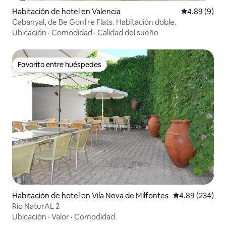
Habitación de hotel en Valencia
Calificación
4.89 (9)
Cabanyal, de Be Gonfre Flats. Habitación doble.
Ubicación
·
Comodidad
·
Calidad del sueño
Favorito entre huéspedes
Favorito entre huéspedes
Habitación de hotel en Vila Nova de Milfontes
Calificación pr
4.89 (234)
Rio NaturAL 2
Ubicación
·
Valor
·
Comodidad