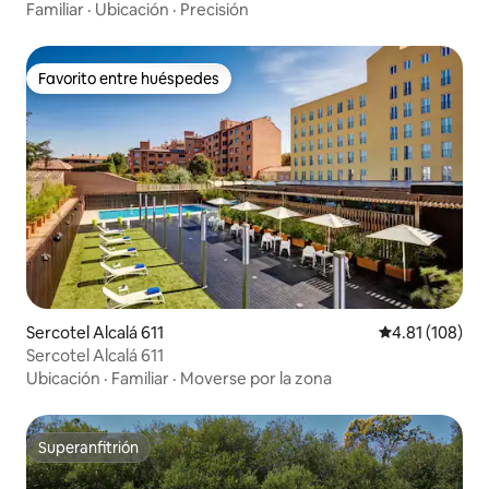
Familiar
·
Ubicación
·
Precisión
Favorito entre huéspedes
Favorito entre huéspedes
Sercotel Alcalá 611
Calificación p
4.81 (108)
Sercotel Alcalá 611
Ubicación
·
Familiar
·
Moverse por la zona
Superanfitrión
Superanfitrión