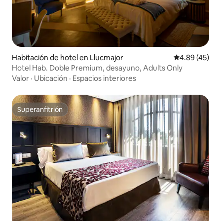
Habitación de hotel en Llucmajor
Calificación 
4.89 (45)
Hotel Hab. Doble Premium, desayuno, Adults Only
Valor
·
Ubicación
·
Espacios interiores
Superanfitrión
Superanfitrión