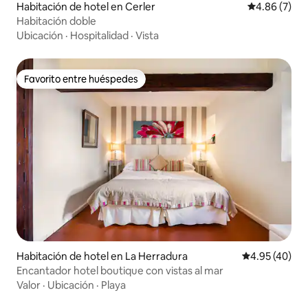
Habitación de hotel en Cerler
Calificación
4.86 (7)
Habitación doble
Ubicación
·
Hospitalidad
·
Vista
Favorito entre huéspedes
Favorito entre huéspedes
Habitación de hotel en La Herradura
Calificación 
4.95 (40)
Encantador hotel boutique con vistas al mar
Valor
·
Ubicación
·
Playa