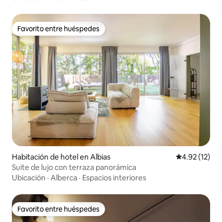
Favorito entre huéspedes
Favorito entre huéspedes
Habitación de hotel en Albias
Calificación 
4.92 (12)
Suite de lujo con terraza panorámica
Ubicación
·
Alberca
·
Espacios interiores
Favorito entre huéspedes
Favorito entre huéspedes