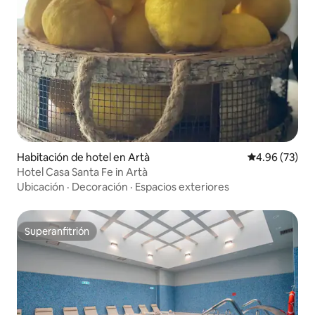
Habitación de hotel en Artà
Calificación p
4.96 (73)
Hotel Casa Santa Fe in Artà
Ubicación
·
Decoración
·
Espacios exteriores
Superanfitrión
Superanfitrión