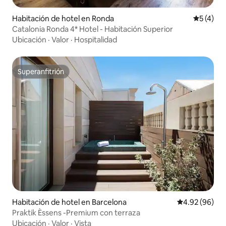
Habitación de hotel en Ronda
Calificac
5 (4)
Catalonia Ronda 4* Hotel - Habitación Superior
Ubicación
·
Valor
·
Hospitalidad
Superanfitrión
Superanfitrión
Habitación de hotel en Barcelona
Calificación p
4.92 (96)
Praktik Èssens -Premium con terraza
Ubicación
·
Valor
·
Vista