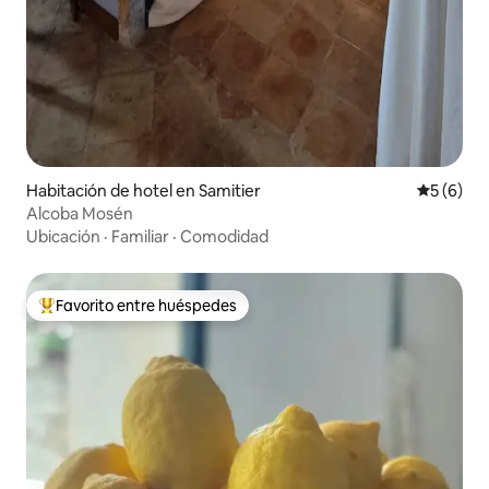
Habitación de hotel en Samitier
Calificac
5 (6)
Alcoba Mosén
Ubicación
·
Familiar
·
Comodidad
Favorito entre huéspedes
De los mejores en Favorito entre huéspedes