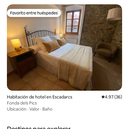
Favorito entre huéspedes
Favorito entre huéspedes
Habitación de hotel en Escadarcs
Calificación p
4.97 (36)
Fonda dels Pics
Ubicación
·
Valor
·
Baño