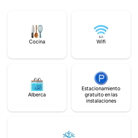
una escalera, se a
mármol y una amplia terraza. Maravíllate
solárium y a la pi
con el encanto de esta habitación y
regala una bonita v
siente la esencia de la Serra de
Sevilla.
Tramuntana.
Cocina
Wifi
Estacionamiento
Alberca
gratuito en las
instalaciones