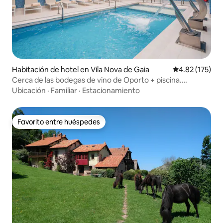
Habitación de hotel en Vila Nova de Gaia
Calificación p
4.82 (175)
Cerca de las bodegas de vino de Oporto + piscina.
Restaurante. Spa.
Ubicación
·
Familiar
·
Estacionamiento
Favorito entre huéspedes
Favorito entre huéspedes