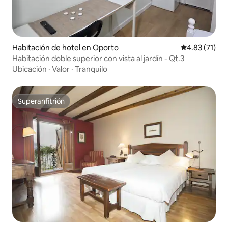
Habitación de hotel en Oporto
Calificación 
4.83 (71)
Habitación doble superior con vista al jardín - Qt.3
Ubicación
·
Valor
·
Tranquilo
Superanfitrión
Superanfitrión