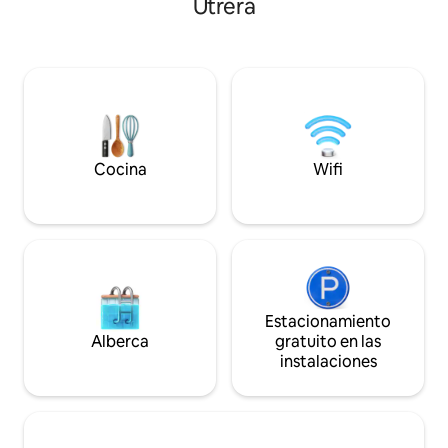
Utrera
café de la mañana con una vista
Solo para Adultos
extraordinaria, descansa tranquilamente
mirador hacia el pa
en el entorno tranquilo, aprovecha la
Segura. Corrales d
barbacoa al aire libre y disfruta de una
diseñado como un
cena a la luz de las estrellas con un
una desconexión to
asiento en primera fila para observar las
dispone de cobertu
estrellas. ¡A solo 5 minutos del centro del
petición de clave.
pueblo!
Cocina
Wifi
Estacionamiento
Alberca
gratuito en las
instalaciones