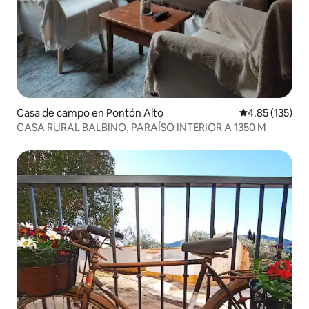
Casa de campo en Pontón Alto
Calificación p
4.85 (135)
CASA RURAL BALBINO, PARAÍSO INTERIOR A 1350 M