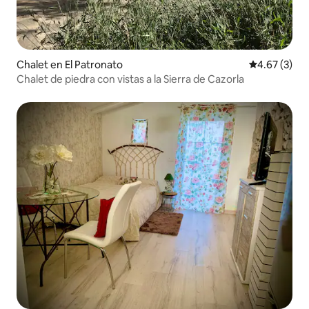
Chalet en El Patronato
Calificación
4.67 (3)
Chalet de piedra con vistas a la Sierra de Cazorla