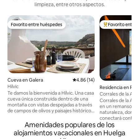
limpieza, entre otros aspectos.
Favorito entre huéspedes
Favorito entre
Favorito entre huéspedes
De los mejores en
Cueva en Galera
Calificación promedio: 4.86 de 
4.86 (14)
Hilvic
Residencia en Po
Te damos la bienvenida a Hilvic. Una casa
Corrales de la Ald
cueva única construida dentro de una
Paisajístico
Corrales de la Ald
montaña con vistas despejadas a través
en un remanso de 
de campos de olivos y paisajes históricos.
naturaleza, donde 
Con 3 dormitorios, 2 baños y una terraza
conectará contigo
en la azotea, tienes todo lo que
Amenidades populares de los
paisajístico privi
necesitas para una estancia relajante y
plena naturaleza c
alojamientos vacacionales en Huelga
ligeramente diferente. Disfruta de tu
comodidades en n