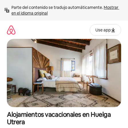
Ir
Parte del contenido se tradujo automáticamente. 
Mostrar 
al
en el idioma original
contenido
Use app
Alojamientos vacacionales en Huelga
Utrera