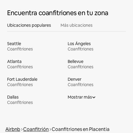
Encuentra coanfitriones en tu zona
Ubicaciones populares
Más ubicaciones
Seattle
Los Ángeles
Coanfitriones
Coanfitriones
Atlanta
Bellevue
Coanfitriones
Coanfitriones
Fort Lauderdale
Denver
Coanfitriones
Coanfitriones
Dallas
Mostrar más
Coanfitriones
Airbnb
Coanfitrión
Coanfitriones en Placentia