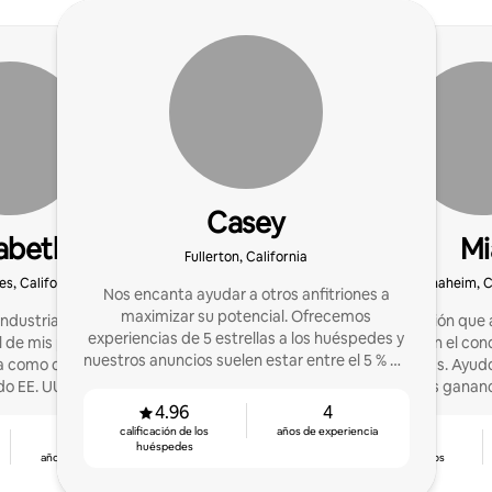
Casey
zabeth
Mi
Fullerton, California
es, California
Anaheim, Ca
Nos encanta ayudar a otros anfitriones a
maximizar su potencial. Ofrecemos
industria hotelera: desde
Superanfitrión que 
experiencias de 5 estrellas a los huéspedes y
al de mis padres cuando
propiedades en el con
nuestros anuncios suelen estar entre el 5 % de
a como coanfitriona de
Ángeles y Texas. Ayudo
los mejor valorados.
o EE. UU. y anfitriona de
maximizar las gananc
ientos en Airbnb.
dolores de cabez
4.96
4
calificación de los
años de experiencia
5
4.94
huéspedes
años de experiencia
calificación de los
huéspedes