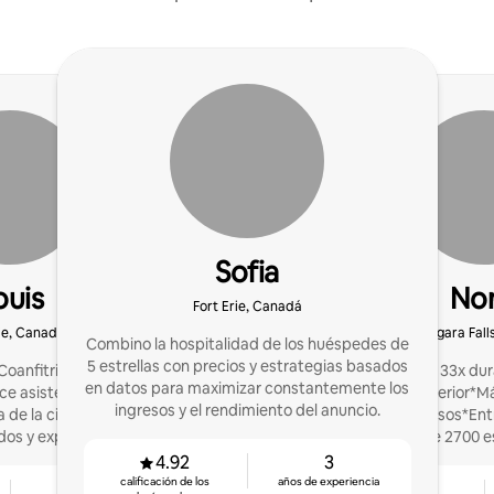
Sofia
ouis
No
Fort Erie, Canadá
rie, Canadá
Niagara Fall
Combino la hospitalidad de los huéspedes de
5 estrellas con precios y estrategias basados
 Coanfitrión con sede en
*Superanfitrión 33x du
en datos para maximizar constantemente los
e asistencia local a
entre el 1% superior*M
ingresos y el rendimiento del anuncio.
a de la ciudad. Tiempos
dólares en ingresos*En
dos y experiencias de
en 2023*Más de 2700 e
ra los huéspedes.
limpieza dedicado y
4.92
3
ayudarte a saltarte la 
calificación de los
años de experiencia
2
4.88