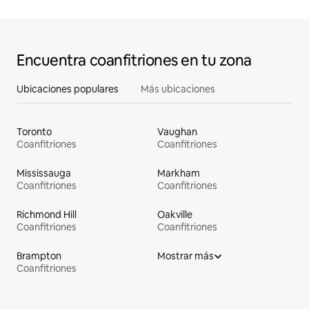
Encuentra coanfitriones en tu zona
Ubicaciones populares
Más ubicaciones
Toronto
Vaughan
Coanfitriones
Coanfitriones
Mississauga
Markham
Coanfitriones
Coanfitriones
Richmond Hill
Oakville
Coanfitriones
Coanfitriones
Brampton
Mostrar más
Coanfitriones