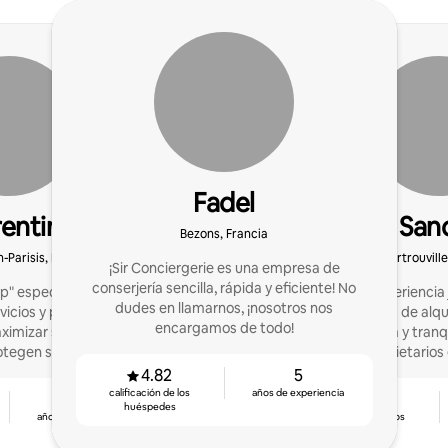
Fadel
entin
San
Bezons, Francia
-Parisis, Francia
Sartrouville
¡Sir Conciergerie es una empresa de
conserjería sencilla, rápida y eficiente! No
p" especialista local en
20 años de experiencia j
dudes en llamarnos, ¡nosotros nos
vicios y procesos están
sus ingresos de alqu
encargamos de todo!
imizar sus ingresos al
garantizada y tranq
tegen sus bienes.
propietarios
4.82
5
calificación de los
años de experiencia
3
4.84
huéspedes
años de experiencia
calificación de los
huéspedes