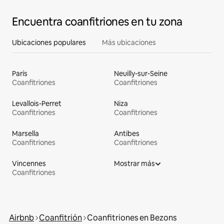
Encuentra coanfitriones en tu zona
Ubicaciones populares
Más ubicaciones
París
Neuilly-sur-Seine
Coanfitriones
Coanfitriones
Levallois-Perret
Niza
Coanfitriones
Coanfitriones
Marsella
Antibes
Coanfitriones
Coanfitriones
Vincennes
Mostrar más
Coanfitriones
Airbnb
Coanfitrión
Coanfitriones en Bezons