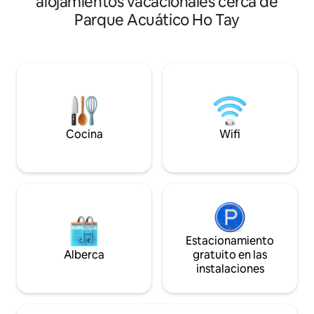
alojamientos vacacionales cerca de
secadora gratis. - Cocina totalmente
lugares emblemáti
Parque Acuático Ho Tay
equipada. - Área gratuita para guardar el
animado y lleno de
equipaje. - Agua gratuita (en zona
Ascensor. - Cocin
compartida). - 15 minutos a pie del
abastecida y equip
centro de la ciudad. - A 10 minutos a pie
Lavadora y secador
de la estación de tren y del autobús de
minutos a pie del c
enlace con el aeropuerto. - Barrio
minutos a pie de l
tranquilo y seguro. - Lista de comida
Hanói. - A 20 minu
gratuita y recomendación de
nocturno. - Resta
excursiones. - Recogida en el
cafeterías cerca - 
Cocina
Wifi
aeropuerto (con cargo) - Tarjeta SIM a la
venta
Estacionamiento
Alberca
gratuito en las
instalaciones