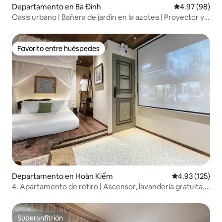
Departamento en Ba Đình
Calificación p
4.97 (98)
Oasis urbano | Bañera de jardín en la azotea | Proyector y 2
dormitorios
Favorito entre huéspedes
Favorito entre huéspedes
Departamento en Hoàn Kiếm
Calificación p
4.93 (125)
4. Apartamento de retiro | Ascensor, lavandería gratuita,
proyector
Superanfitrión