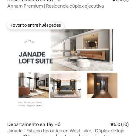
Annam Premium | Residencia dúplex ejecutiva
Favorito entre huéspedes
Favorito entre huéspedes
Departamento en Tây Hồ
Calificación
5.0 (10)
Janade - Estudio tipo ático en West Lake - Dúplex de lujo