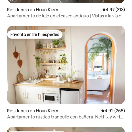
Residencia en Hoàn Kiếm
Calificación p
4.97 (313)
Apartamento de lujo en el casco antiguo | Vistas a la vía del
tren | Ascensor 4
Favorito entre huéspedes
Favorito entre huéspedes
Residencia en Hoàn Kiếm
Calificación pr
4.92 (268)
Apartamento rústico tranquilo con bañera, Netflix y wifi
cerca de OQ