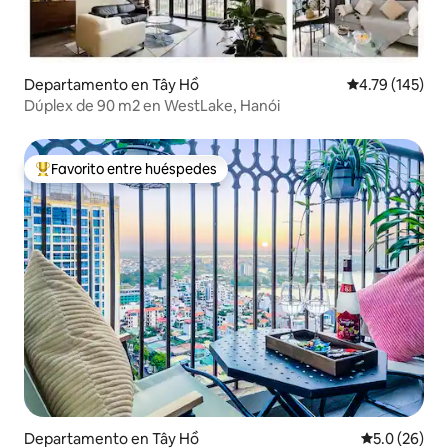
Departamento en Tây Hồ
Calificación p
4.79 (145)
Dúplex de 90 m2 en WestLake, Hanói
Favorito entre huéspedes
De los mejores en Favorito entre huéspedes
Departamento en Tây Hồ
Calificación
5.0 (26)