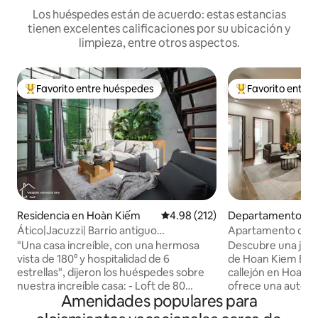
Los huéspedes están de acuerdo: estas estancias
tienen excelentes calificaciones por su ubicación y
limpieza, entre otros aspectos.
Favorito entre huéspedes
Favorito entre
De los mejores en Favorito entre huéspedes
De los mejores en
Residencia en Hoàn Kiếm
Calificación promedio: 4.98 de 5
4.98 (212)
Departamento en 
m
Ático|Jacuzzi| Barrio antiguo
Apartamento de est
|KitchenlNetflixTV
antiguo | Ascensor 
"Una casa increíble, con una hermosa
Descubre una joya 
vista de 180° y hospitalidad de 6
de Hoan Kiem Escondido en un pequeño
estrellas", dijeron los huéspedes sobre
callejón en Hoan K
nuestra increíble casa: - Loft de 80
ofrece una auténti
Amenidades populares para
metros cuadrados (azotea - vista
solo unos pasos de
panorámica) - Jacuzzi - Lavadora y
ciudad. Disfruta de