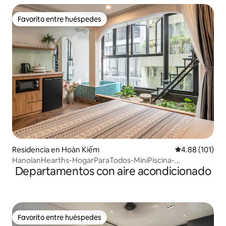
Favorito entre huéspedes
Favorito entre huéspedes
Residencia en Hoàn Kiếm
Calificación p
4.88 (101)
HanoianHearths-HogarParaTodos-MiniPiscina-
Departamentos con aire acondicionado
Proyectores-Bañera
Favorito entre huéspedes
Favorito entre huéspedes