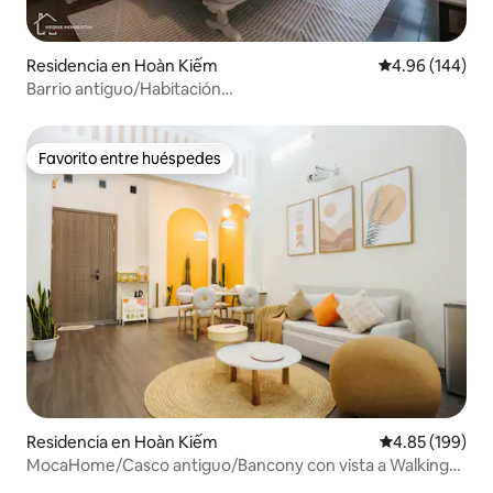
Residencia en Hoàn Kiếm
Calificación pr
4.96 (144)
Barrio antiguo/Habitación
grande/Ascensor/Cocina/Lavadora gratuita 4
Favorito entre huéspedes
Favorito entre huéspedes
Residencia en Hoàn Kiếm
Calificación pr
4.85 (199)
MocaHome/Casco antiguo/Bancony con vista a Walking
Street