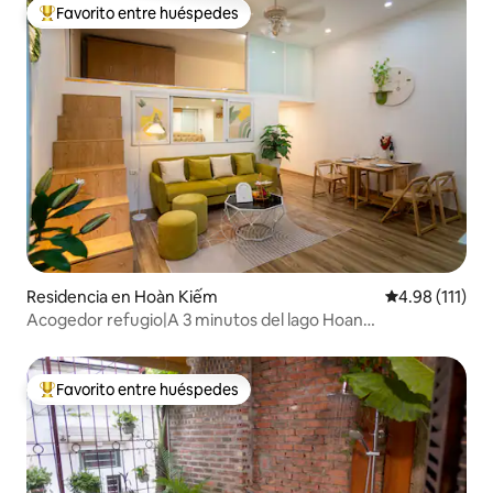
Favorito entre huéspedes
De los mejores en Favorito entre huéspedes
Residencia en Hoàn Kiếm
Calificación p
4.98 (111)
Acogedor refugio|A 3 minutos del lago Hoan
Kiem|Mobiliario nuevo
Favorito entre huéspedes
De los mejores en Favorito entre huéspedes