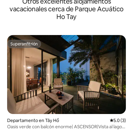
Otros excelentes alojamientos
vacacionales cerca de Parque Acuático
Ho Tay
Superanfitrión
Superanfitrión
Departamento en Tây Hồ
Calificació
5.0 (3)
Oasis verde con balcón enorme| ASCENSOR|Vista al lago
oeste