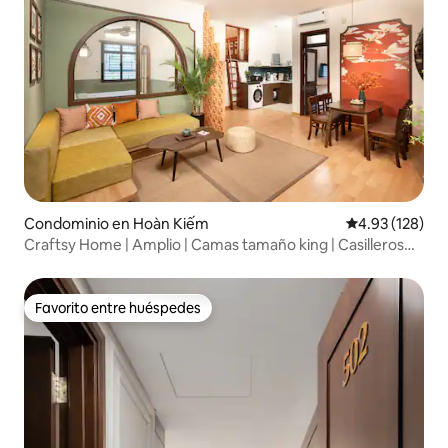
Condominio en Hoàn Kiếm
Calificación p
4.93 (128)
Craftsy Home | Amplio | Camas tamaño king | Casilleros
gratuitos
Favorito entre huéspedes
Favorito entre huéspedes