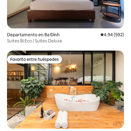
Departamento en Ba Đình
Calificación pr
4.94 (592)
Suites Bi Eco | Suites Deluxe
Favorito entre huéspedes
Favorito entre huéspedes