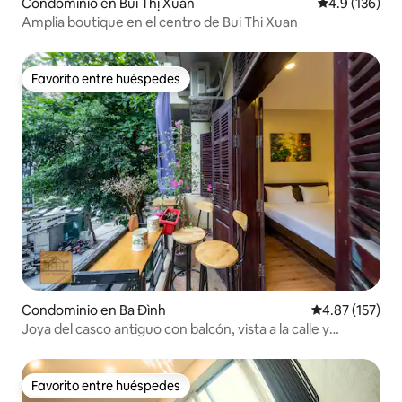
Condominio en Bùi Thị Xuân
Calificación 
4.9 (136)
Amplia boutique en el centro de Bui Thi Xuan
Favorito entre huéspedes
Favorito entre huéspedes
Condominio en Ba Đình
Calificación p
4.87 (157)
Joya del casco antiguo con balcón, vista a la calle y
ascensor
Favorito entre huéspedes
Favorito entre huéspedes