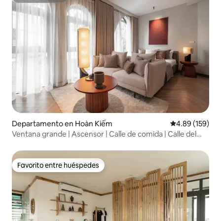
Superanfitrión
Departamento en Hoàn Kiếm
Calificación pr
4.89 (159)
Ventana grande | Ascensor | Calle de comida | Calle del
tren
Favorito entre huéspedes
Favorito entre huéspedes