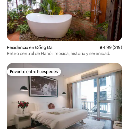
Residencia en Đống Đa
Calificación pr
4.99 (219)
Retiro central de Hanói: música, historia y serenidad.
Favorito entre huéspedes
Favorito entre huéspedes