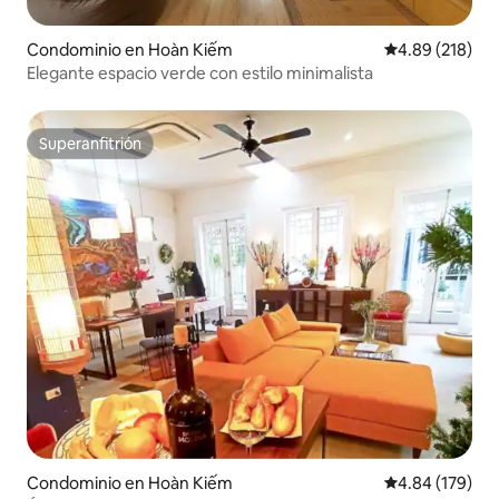
Condominio en Hoàn Kiếm
Calificación pr
4.89 (218)
Elegante espacio verde con estilo minimalista
Superanfitrión
Superanfitrión
Condominio en Hoàn Kiếm
Calificación pr
4.84 (179)