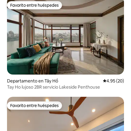
Favorito entre huéspedes
Favorito entre huéspedes
Departamento en Tây Hồ
Calificación p
4.95 (20)
Tay Ho lujoso 2BR servicio Lakeside Penthouse
Favorito entre huéspedes
Favorito entre huéspedes