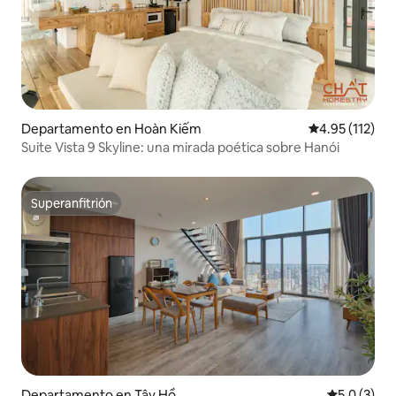
Departamento en Hoàn Kiếm
Calificación p
4.95 (112)
Suite Vista 9 Skyline: una mirada poética sobre Hanói
Superanfitrión
Superanfitrión
Departamento en Tây Hồ
Calificació
5.0 (3)