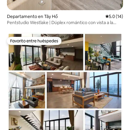
Departamento en Tây Hồ
Calificación
5.0 (14)
Pentstudio Westlake | Dúplex romántico con vista a la
bañera
Favorito entre huéspedes
Favorito entre huéspedes