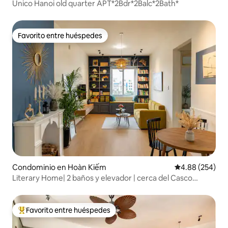
Único Hanoi old quarter APT*2Bdr*2Balc*2Bath*
Favorito entre huéspedes
Favorito entre huéspedes
Condominio en Hoàn Kiếm
Calificación pr
4.88 (254)
Literary Home| 2 baños y elevador | cerca del Casco
Antiguo
Favorito entre huéspedes
De los mejores en Favorito entre huéspedes