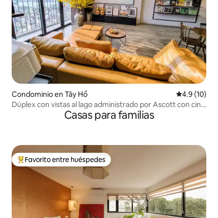
Condominio en Tây Hồ
Calificación
4.9 (10)
Dúplex con vistas al lago administrado por Ascott con cine
Casas para familias
privado
Favorito entre huéspedes
De los mejores en Favorito entre huéspedes