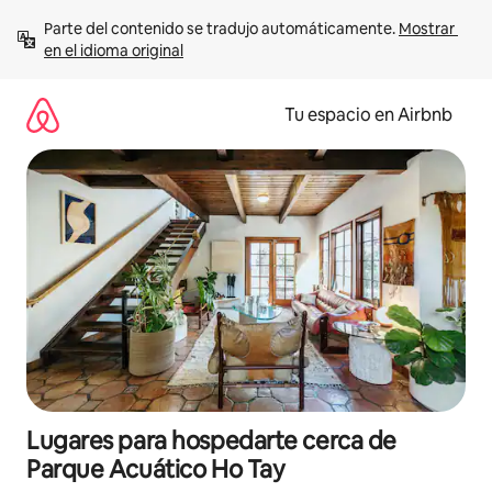
Ir
Parte del contenido se tradujo automáticamente. 
Mostrar 
al
en el idioma original
contenido
Tu espacio en Airbnb
Lugares para hospedarte cerca de
Parque Acuático Ho Tay