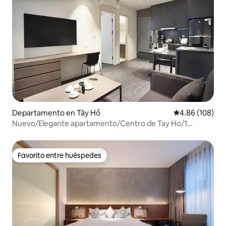
Departamento en Tây Hồ
Calificación pr
4.86 (108)
Nuevo/Elegante apartamento/Centro de Tay Ho/1
dormitorio
Favorito entre huéspedes
Favorito entre huéspedes