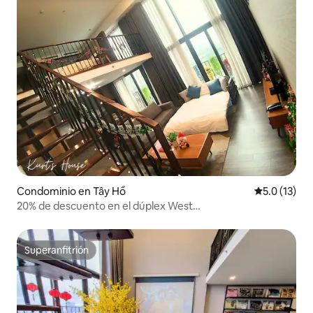
Condominio en Tây Hồ
Calificación
5.0 (13)
20% de descuento en el dúplex West
Lake|Cocina|Lavadora y secadora
Superanfitrión
Superanfitrión