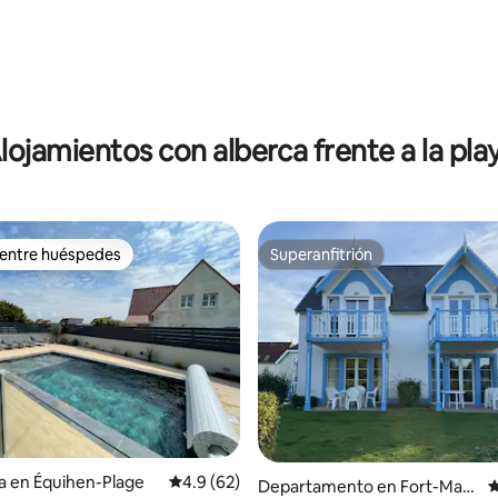
lojamientos con alberca frente a la pla
 entre huéspedes
Superanfitrión
 entre huéspedes
Superanfitrión
4.79 de 5; 203 evaluaciones
a en Équihen-Plage
Calificación promedio: 4.9 de 5; 62 evaluac
4.9 (62)
Departamento en Fort-Mah
C