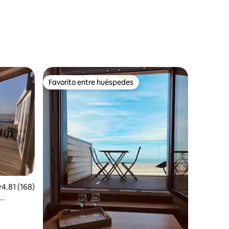
Favorito entre huéspedes
Favorito entre huéspedes
iones
alificación promedio: 4.81 de 5; 168 evaluaciones
4.81 (168)