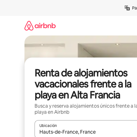
Ir
Pa
al
contenido
Renta de alojamientos
vacacionales frente a la
playa en Alta Francia
Busca y reserva alojamientos únicos frente a l
playa en Airbnb
Ubicación
Cuando los resultados estén disponibles, podrás na