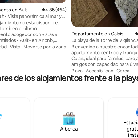
ento en Ault
Calificación promedio: 4.85 de 5; 464 evaluac
4.85 (464)
lt - Vista panorámica al mar y
os
ojamiento no está disponible,
también el último
Departamento en Calais
C
nto acogedor con vistas al
tilados - Ault» en Airbnb,
La playa de la Torre de Vigilanci
anta baja. Ubicado en los
ferry à proximité
idad
·
Vista
·
Moverse por la zona
Bienvenido a nuestro encantad
os de la Bahía de Somme, este
apartamento céntrico y tranqui
apartamento ofrece una vista
Calais, ideal para familias, parejas o
lar al mar y un entorno ideal
amigos con capacidad para 6 via
onectarse, respirar,
Playa y el famoso «Dragón de Ca
Playa
·
Accesibilidad
·
Cerca
to, ideal
res de los alojamientos frente a la play
minutos a pie -Comercios, mer
 combina comodidad y vistas al
panadería y restaurantes en las
sionantes. Acogedora sala de
inmediaciones -A 5 minutos del
 TV, cocina moderna, comedor
del ferry a Inglaterra -Situado e
sionantes vistas para
segundo piso de un pequeño ed
 preciosos.
cerca del faro -Aparcamiento g
fácil alrededor del edificio -Tr
público en la planta baja del edif
Estac
(autobús) -Conexión de fibra -
Alberca
equipada
gratu
inst