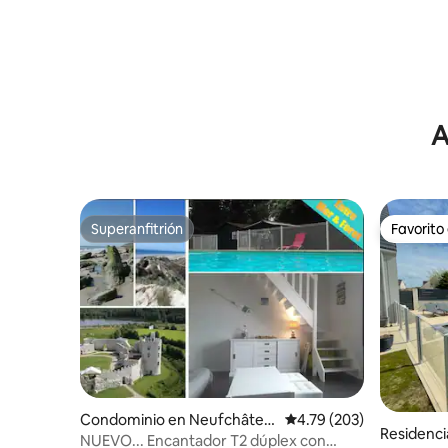
A
Superanfitrión
Favorito
Superanfitrión
Favorito
Condominio en Neufchâtel-
Calificación promedio: 
4.79 (203)
Residenci
Hardelot
NUEVO... Encantador T2 dúplex con