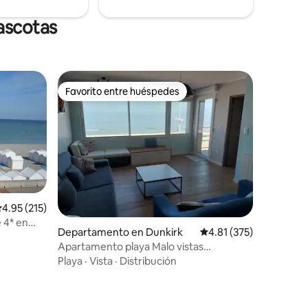
ascotas
Favorito entre huéspedes
Favorito entre huéspedes
alificación promedio: 4.95 de 5; 215 evaluaciones
4.95 (215)
 4* en
iones
Departamento en Dunkirk
Calificación promedio: 
4.81 (375)
Apartamento playa Malo vistas
excepcionales
Playa
·
Vista
·
Distribución