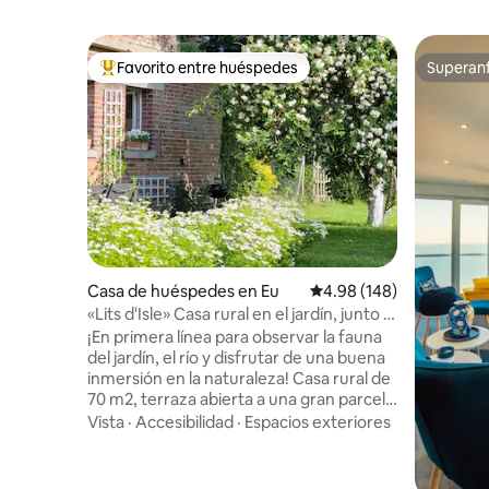
Favorito entre huéspedes
Superanf
De los mejores en Favorito entre huéspedes
Superanf
Casa de huéspedes en Eu
Calificación promedio: 
4.98 (148)
«Lits d'Isle» Casa rural en el jardín, junto al
río
¡En primera línea para observar la fauna
del jardín, el río y disfrutar de una buena
inmersión en la naturaleza! Casa rural de
70 m2, terraza abierta a una gran parcela
arbolada y florida, casa independiente,
Vista
·
Accesibilidad
·
Espacios exteriores
sin vecinos. Gran sala de estar de 20 m2,
ventanal, cocina equipada, dormitorio
principal arriba y pequeña habitación,