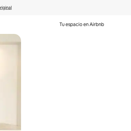
riginal
Tu espacio en Airbnb
ien tocando y deslizando la pantalla.