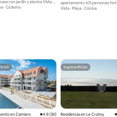
sa con jardín y piscina Vista al
on-Plage
apartamento 4/5 personas for
ya
·
Ciclismo
belle dunes
Vista
·
Playa
·
Cocina
itrión
Superanfitrión
itrión
Superanfitrión
 4.89 de 5; 96 evaluaciones
ento en Camiers
Calificación promedio: 4.9 de 5; 30 evaluac
4.9 (30)
Residencia en Le Crotoy
C