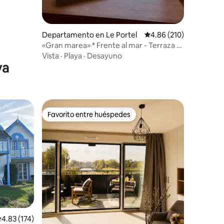
Departamento en Le Portel
Calificación promedio: 
4.86 (210)
«Gran marea» * Frente al mar - Terraza -
Cocoon
Vista
·
Playa
·
Desayuno
ya
Favorito entre huéspedes
Favorito entre huéspedes
iones
alificación promedio: 4.83 de 5; 174 evaluaciones
4.83 (174)