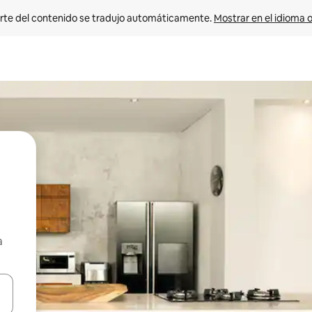
rte del contenido se tradujo automáticamente. 
Mostrar en el idioma o
a
vegar usando las teclas de las flechas hacia arriba y hacia abajo, o b