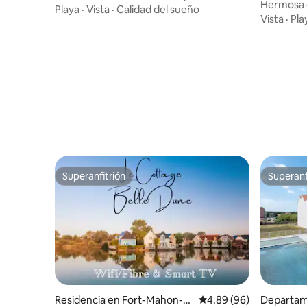
Hermosa ca
piscina y tenis
Playa
·
Vista
·
Calidad del sueño
mar
Vista
·
Pla
Superanfitrión
Superanf
Superanfitrión
Superanf
Residencia en Fort-Mahon-Pl
Calificación promedio:
4.89 (96)
Departam