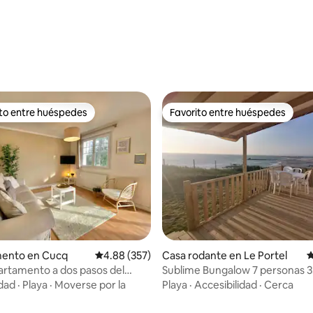
4.87 de 5; 125 evaluaciones
ito entre huéspedes
Favorito entre huéspedes
ejores en Favorito entre huéspedes
Favorito entre huéspedes
4.93 de 5; 344 evaluaciones
ento en Cucq
Calificación promedio: 4.88 de 5; 357 evaluac
4.88 (357)
Casa rodante en Le Portel
C
artamento a dos pasos del
Sublime Bungalow 7 personas 3
e Touquet
habitaciones
idad
·
Playa
·
Moverse por la
Playa
·
Accesibilidad
·
Cerca