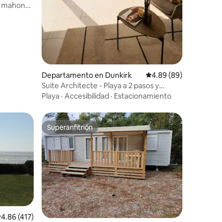
t mahon
Departamento en Dunkirk
Calificación promedio:
4.89 (89)
Suite Architecte - Playa a 2 pasos y
estacionamiento privado
Playa
·
Accesibilidad
·
Estacionamiento
Superanfitrión
Superanfitrión
iones
alificación promedio: 4.86 de 5; 417 evaluaciones
4.86 (417)