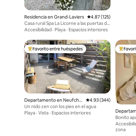
Residencia en Grand-Laviers
Calificación promedio: 
4.87 (125)
Casa rural Spa La Licorne a las puertas de
la bahía de Somme
Accesibilidad
·
Playa
·
Espacios interiores
Favorito entre huéspedes
Favor
De los mejores en Favorito entre huéspedes
De los m
Departamento en Neufchât
Calificación promedio: 
4.93 (344)
el-Hardelot
Un nido zen con los pies en el agua
Departam
Playa
·
Vista
·
Espacios interiores
Bonito ap
bosque d
Accesibil
zona