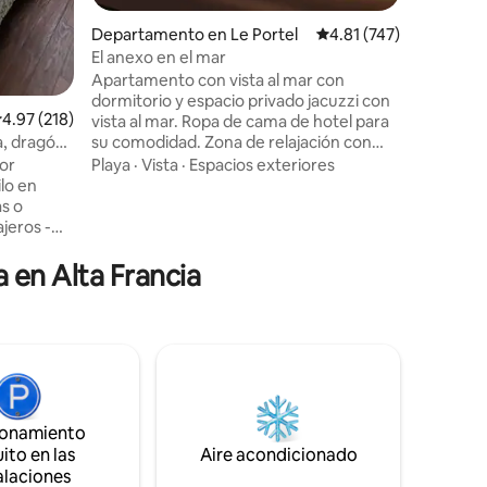
iones
Departamento en Le Portel
Calificación promedio: 
4.81 (747)
El anexo en el mar
Apartamento con vista al mar con
dormitorio y espacio privado jacuzzi con
alificación promedio: 4.97 de 5; 218 evaluaciones
4.97 (218)
vista al mar. Ropa de cama de hotel para
su comodidad. Zona de relajación con
a, dragón,
piedras calientes, infrarrojos y
Playa
·
Vista
·
Espacios exteriores
or
luminoterapia. Baño patio con espacio de
lo en
cocina compuesto por refrigerador/
microondas/ placas de cocción /cafetera
jeros -
senséo y cubiertos . El mínimo se ofrece
lais» a 5
para el «desayuno» (café, té, azúcar, 2
a en Alta Francia
cado,
panecillos al vacío, 2 botellas de agua, 2
botellas de jugo de naranja). Los horarios
 puerto y
son de 17:00 a 11:00 Una buena estadía.
n el
ificio
ratuito y
ansporte
icio
ionamiento
 Cocina
ito en las
Aire acondicionado
alaciones