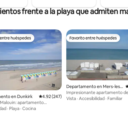
ientos frente a la playa que admiten m
 entre huéspedes
Favorito entre huéspedes
 entre huéspedes
Favorito entre huéspedes
Departamento en Mers-les-
C
Bains
Impresionante apartamento de
ento en Dunkirk
Calificación promedio: 4.92 de 5; 247 evaluac
4.92 (247)
primera línea de playa
Vista
·
Accesibilidad
·
Familiar
 Malouin: apartamento
 con vistas al mar
idad
·
Playa
·
Cocina