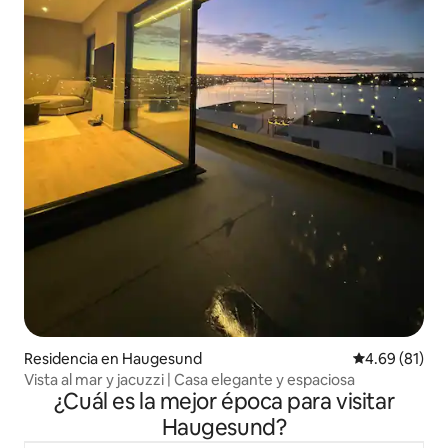
Residencia en Haugesund
Calificación 
4.69 (81)
Vista al mar y jacuzzi | Casa elegante y espaciosa
¿Cuál es la mejor época para visitar
Haugesund?