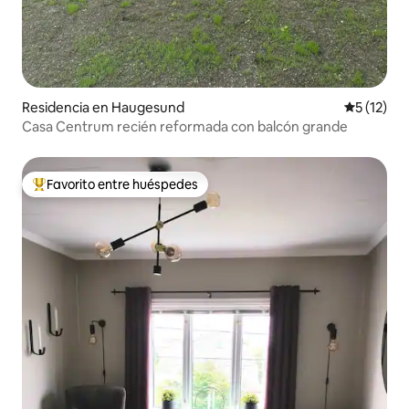
Residencia en Haugesund
Calificaci
5 (12)
Casa Centrum recién reformada con balcón grande
Favorito entre huéspedes
De los mejores en Favorito entre huéspedes