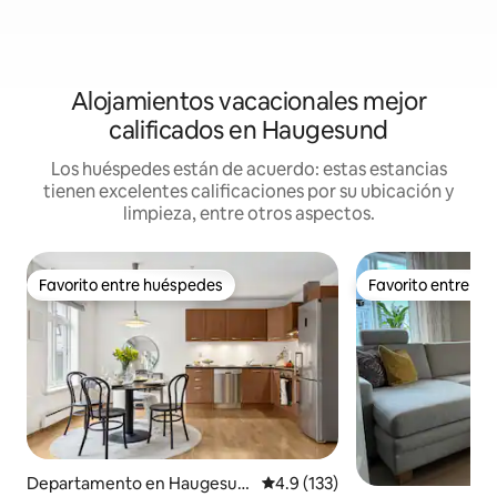
Alojamientos vacacionales mejor
calificados en Haugesund
Los huéspedes están de acuerdo: estas estancias
tienen excelentes calificaciones por su ubicación y
limpieza, entre otros aspectos.
Favorito entre huéspedes
Favorito entre h
Favorito entre huéspedes
Favorito entre h
Departamento en Haugesun
Calificación promedio: 4.9 de 5
4.9 (133)