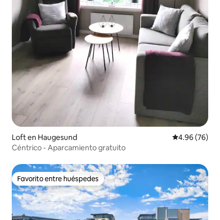
Loft en Haugesund
Calificación p
4.96 (76)
Céntrico - Aparcamiento gratuito
Favorito entre huéspedes
Favorito entre huéspedes