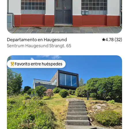
Departamento en Haugesund
Calificación 
4.78 (32)
Sentrum Haugesund Strangt. 65
Favorito entre huéspedes
De los mejores en Favorito entre huéspedes