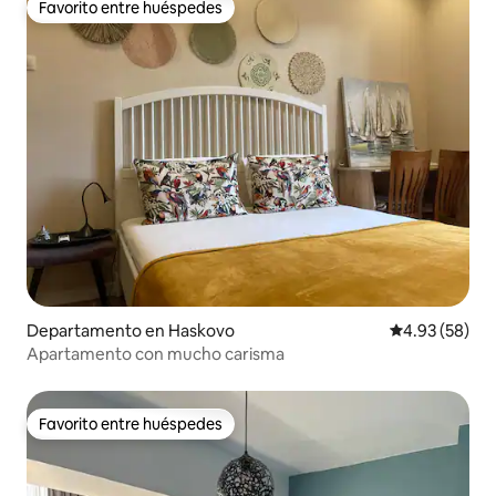
Favorito entre huéspedes
Favorito entre huéspedes
Departamento en Haskovo
Calificación p
4.93 (58)
Apartamento con mucho carisma
Favorito entre huéspedes
Favorito entre huéspedes