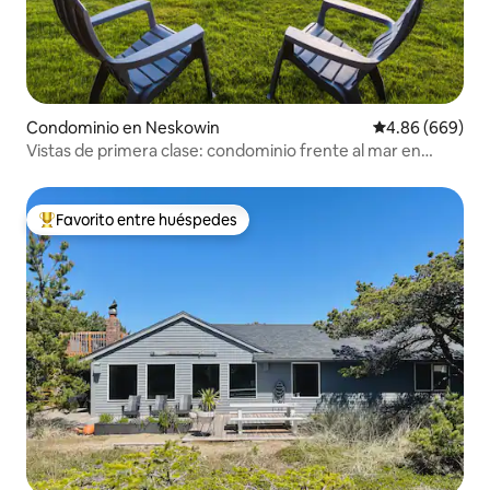
Condominio en Neskowin
Calificación pr
4.86 (669)
Vistas de primera clase: condominio frente al mar en
Proposal Rock
Favorito entre huéspedes
De los mejores en Favorito entre huéspedes