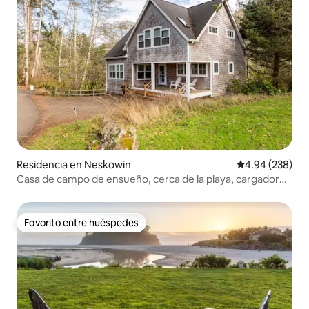
Residencia en Neskowin
Calificación pr
4.94 (238)
Casa de campo de ensueño, cerca de la playa, cargador
EV, 1,5 acres
Favorito entre huéspedes
Favorito entre huéspedes