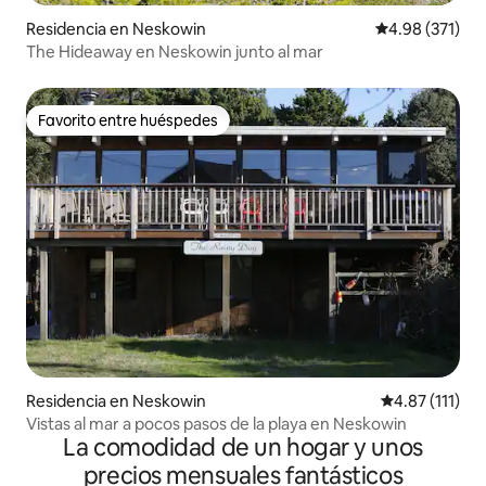
Residencia en Neskowin
Calificación p
4.98 (371)
The Hideaway en Neskowin junto al mar
Favorito entre huéspedes
Favorito entre huéspedes
Residencia en Neskowin
Calificación p
4.87 (111)
Vistas al mar a pocos pasos de la playa en Neskowin
La comodidad de un hogar y unos
precios mensuales fantásticos