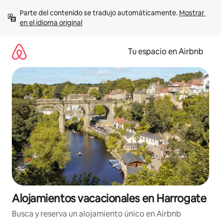
Ir
Parte del contenido se tradujo automáticamente. 
Mostrar 
al
en el idioma original
contenido
Tu espacio en Airbnb
Alojamientos vacacionales en Harrogate
Busca y reserva un alojamiento único en Airbnb