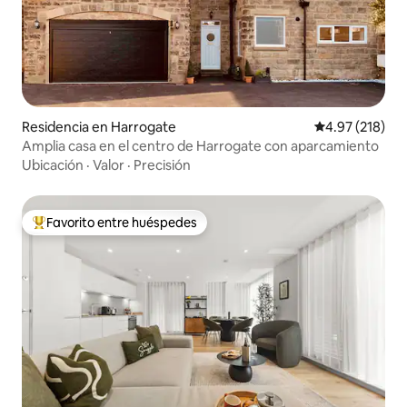
Residencia en Harrogate
Calificación p
4.97 (218)
Amplia casa en el centro de Harrogate con aparcamiento
Ubicación
·
Valor
·
Precisión
Favorito entre huéspedes
De los mejores en Favorito entre huéspedes