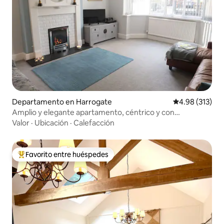
Departamento en Harrogate
Calificación p
4.98 (313)
Amplio y elegante apartamento, céntrico y con
aparcamiento.
Valor
·
Ubicación
·
Calefacción
Favorito entre huéspedes
De los mejores en Favorito entre huéspedes