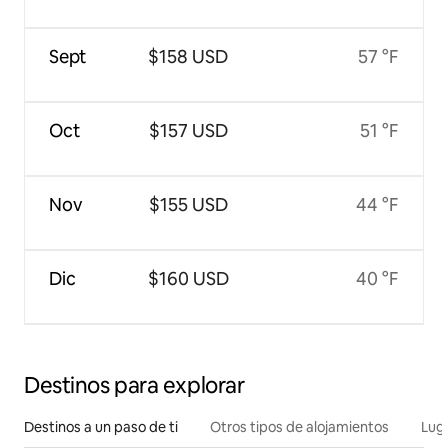
Sept
$158 USD
57 °F
Oct
$157 USD
51 °F
Nov
$155 USD
44 °F
Dic
$160 USD
40 °F
Destinos para explorar
Destinos a un paso de ti
Otros tipos de alojamientos
Lug