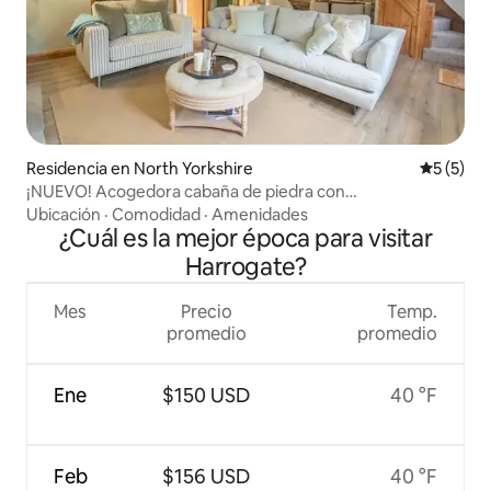
Residencia en North Yorkshire
Calificac
5 (5)
¡NUEVO! Acogedora cabaña de piedra con
estacionamiento gratuito y wifi
Ubicación
·
Comodidad
·
Amenidades
¿Cuál es la mejor época para visitar
Harrogate?
Mes
Precio
Temp.
promedio
promedio
Ene
$150 USD
40 °F
Feb
$156 USD
40 °F