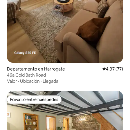
Departamento en Harrogate
Calificación 
4.97 (77)
46a Cold Bath Road
Valor
·
Ubicación
·
Llegada
Favorito entre huéspedes
Favorito entre huéspedes