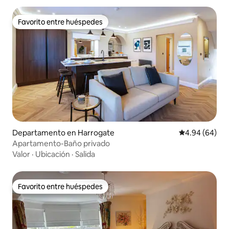
Favorito entre huéspedes
Favorito entre huéspedes
Departamento en Harrogate
Calificación p
4.94 (64)
Apartamento-Baño privado
Valor
·
Ubicación
·
Salida
Favorito entre huéspedes
Favorito entre huéspedes