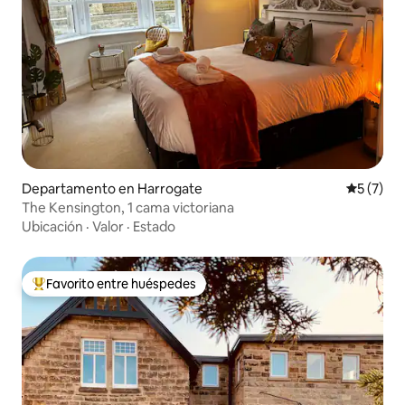
Departamento en Harrogate
Calificac
5 (7)
The Kensington, 1 cama victoriana
Ubicación
·
Valor
·
Estado
Favorito entre huéspedes
De los mejores en Favorito entre huéspedes