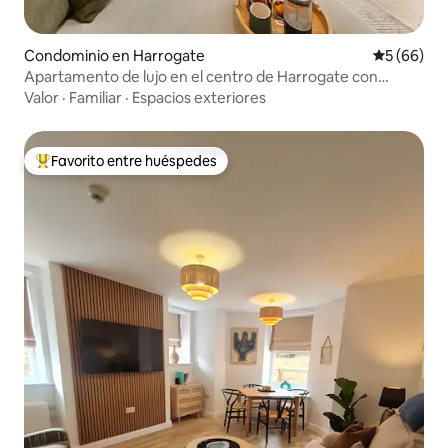
Condominio en Harrogate
Calificaci
5 (66)
Apartamento de lujo en el centro de Harrogate con
aparcamiento y balcón
Valor
·
Familiar
·
Espacios exteriores
Favorito entre huéspedes
De los mejores en Favorito entre huéspedes