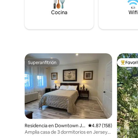
Cocina
Wifi
Superanfitrión
Favor
Superanfitrión
De los m
Residencia en Downtown Je
Calificación promedio: 
4.87 (158)
rsey City
Amplia casa de 3 dormitorios en Jersey
City | Fácil acceso a Nueva York