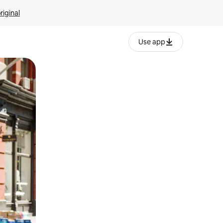
riginal
Use app