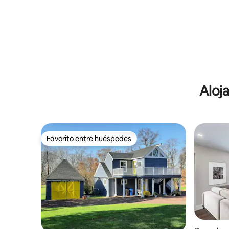
baños, 2 plantas, aparcamiento gratuito y
barbacoa. 🤩
Aloj
Favorito entre huéspedes
Favorito entre huéspedes