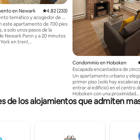
4.96 de 5; 258 evaluaciones
ento en Newark
Calificación promedio: 4.82 de 5; 233 evaluac
4.82 (233)
nto temático y acogedor de 2
os | A minutos de Nueva York
en este apartamento de 700 pies
, a solo unos pasos de la
de Newark Penn y a 20 minutos
York en tren!
ntemente cerca del
o de Newark, del Prudential
de los mejores restaurantes.
Condominio en Hoboken
C
 familias y grupos: capacidad
Escapada encantadora de cinco 
ta 7 huéspedes cómodamente.
a pocas manzanas del transpor
Un apartamento urbano y elega
talmente equipada: cocina y
Nueva York.
primer piso (solo hay escaleras
acilidad. Amplia sala de estar:
entrar al edificio) en el centro 
después de un día de
Hoboken con una proximidad
 en cada
es de los alojamientos que admiten ma
inmejorable al transporte públic
ara garantizar una estancia
ciudad de Nueva York y a los
le. 🔹 Consulta las
aeropuertos. A solo 5 minutos a pie de las
la casa antes de reservar. 🚫
estaciones de metro a la ciuda
 fumar / No se permiten fiestas
Nueva York (15 minutos de viaje
Hoboken->Manhattan). La unidad
cuenta con TV montada en la sa