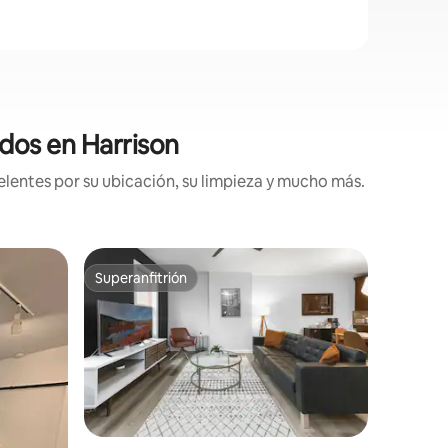
dos en Harrison
lentes por su ubicación, su limpieza y mucho más.
Departa
Superanfitrión
Favorit
re huéspedes
Superanfitrión
Favorit
wn Jerse
*UBICACI
Nueva Y
¡Quédate 
mayor co
Nuestros
de una re
Jersey Ci
atraccion
ubicacion
privacida