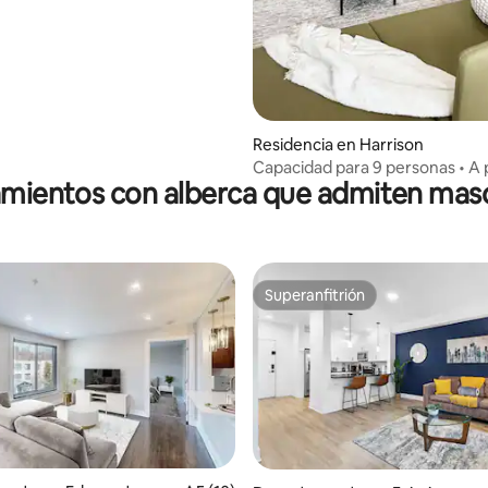
Residencia en Harrison
Capacidad para 9 personas • A 
amientos con alberca que admiten mas
los trenes de Nueva York •
Estacionamiento GRATIS
Superanfitrión
Superanfitrión