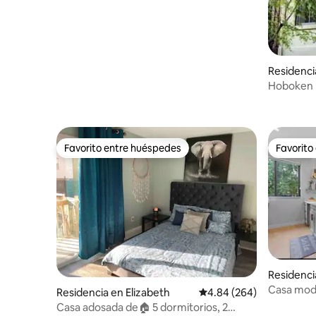
Residenc
Hoboken B
superior
Favorito entre huéspedes
Favorito
Favorito entre huéspedes
Favorito
Residenci
Casa mode
Residencia en Elizabeth
Calificación promedio: 
4.84 (264)
trasero p
Casa adosada de🏠 5 dormitorios, 2