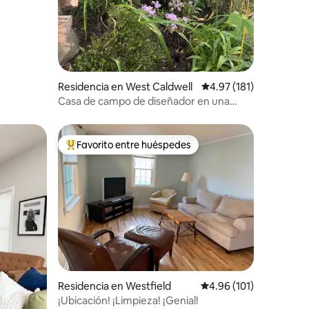
iones
Residencia en West Caldwell
Calificación promedio:
4.97 (181)
Casa de campo de diseñador en una
propiedad privada + Mejor calificada
Favorito entre huéspedes
re huéspedes
De los mejores en Favorito entre huéspedes
iones
Residencia en Westfield
Calificación promedio: 
4.96 (101)
¡Ubicación! ¡Limpieza! ¡Genial!