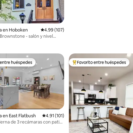
ia en Hoboken
Calificación promedio: 4.99 de 5; 107 evaluac
4.99 (107)
rownstone - salón y nivel
 entre huéspedes
Favorito entre huéspedes
 entre huéspedes
De los mejores en Favorito ent
a en East Flatbush
Calificación promedio: 4.91 de 5; 101 evaluac
4.91 (101)
rna de 3 recámaras con patio
4.84 de 5; 264 evaluaciones
rivado