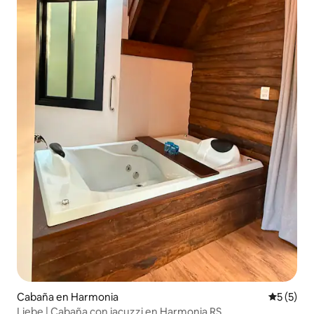
Cabaña en Harmonia
Calificac
5 (5)
Liebe | Cabaña con jacuzzi en Harmonia RS