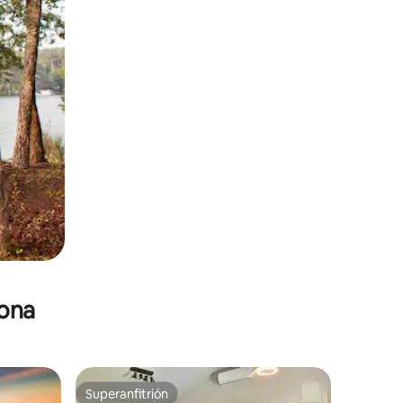
zona
Superanfitrión
Superanfitrión