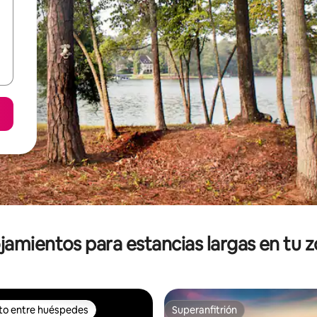
jamientos para estancias largas en tu 
ito entre huéspedes
Superanfitrión
ejores en Favorito entre huéspedes
Superanfitrión