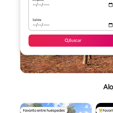
Salida
Buscar
Alo
Favorito entre huéspedes
Favor
Favorito entre huéspedes
De los m