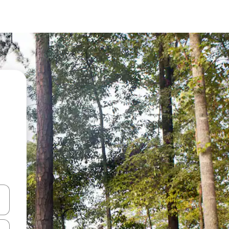
vegar usando las teclas de las flechas hacia arriba y hacia abajo, o b