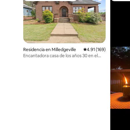
Residencia en Milledgeville
Calificación promedio: 
4.91 (169)
Encantadora casa de los años 30 en el
centro de Milledgeville