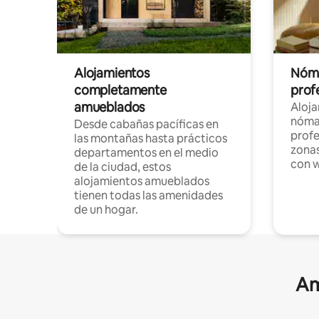
Alojamientos
Nóma
completamente
profe
amueblados
Aloj
nómad
Desde cabañas pacíficas en
profe
las montañas hasta prácticos
zonas
departamentos en el medio
con w
de la ciudad, estos
alojamientos amueblados
tienen todas las amenidades
de un hogar.
Am