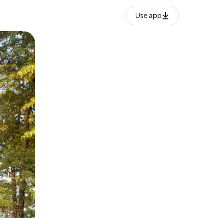
Use app
ien tocando y deslizando la pantalla.