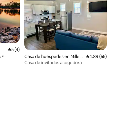
Calificación promedio: 5 de 5; 4 evaluaciones
5 (4)
, a
Casa de huéspedes en Milled
Calificación promedio:
4.89 (55)
geville
Casa de invitados acogedora