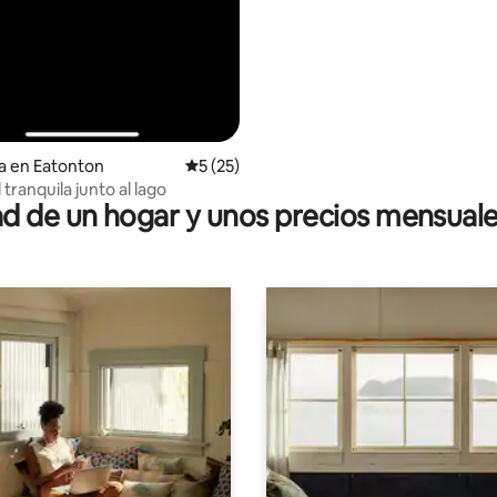
a en Eatonton
Calificación promedio: 5 de 5; 25 evaluac
5 (25)
 tranquila junto al lago
 de un hogar y unos precios mensuale