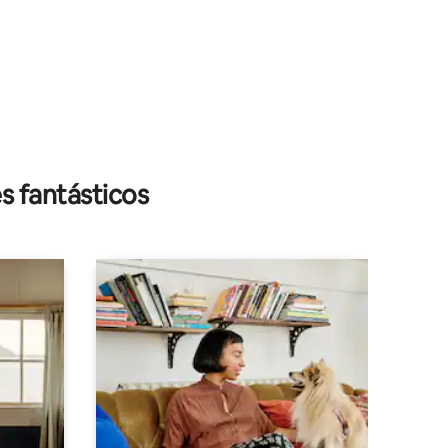
iones
s fantásticos