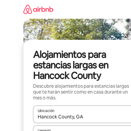
Ir
al
contenido
Alojamientos para
estancias largas en
Hancock County
Descubre alojamientos para estancias largas
que te harán sentir como en casa durante un
mes o más.
Ubicación
Cuando los resultados estén disponibles, podrás na
Llegada