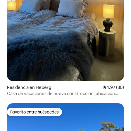
Residencia en Heberg
Calificación p
4.97 (30)
Casa de vacaciones de nueva construcción, ubicación
única.
Favorito entre huéspedes
Favorito entre huéspedes