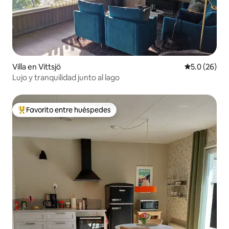
Villa en Vittsjö
Calificación
5.0 (26)
Lujo y tranquilidad junto al lago
Favorito entre huéspedes
De los mejores en Favorito entre huéspedes