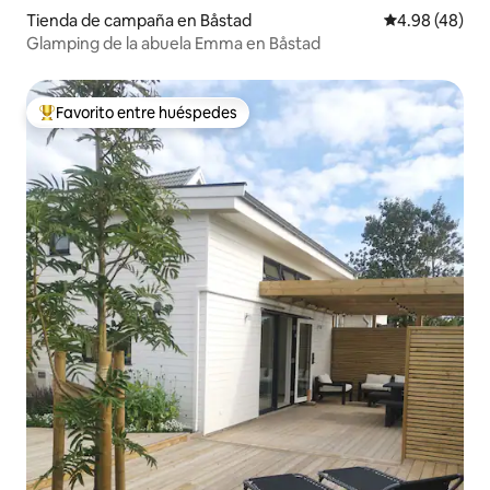
Tienda de campaña en Båstad
Calificación p
4.98 (48)
Glamping de la abuela Emma en Båstad
Favorito entre huéspedes
De los mejores en Favorito entre huéspedes