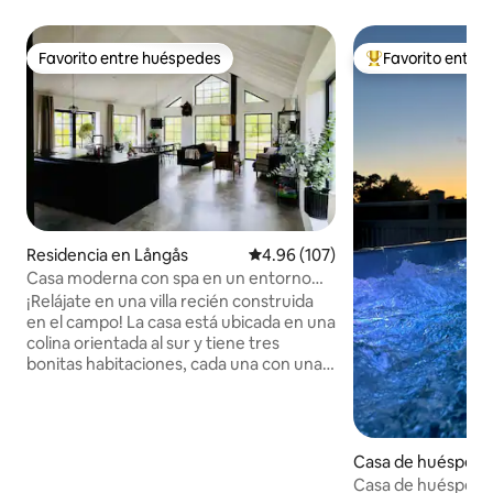
Favorito entre huéspedes
Favorito entre
Favorito entre huéspedes
De los mejores en
Residencia en Långås
Calificación promedio: 4.96 de 5
4.96 (107)
Casa moderna con spa en un entorno
rural
¡Relájate en una villa recién construida
en el campo! La casa está ubicada en una
colina orientada al sur y tiene tres
bonitas habitaciones, cada una con una
cama doble y aire acondicionado. El
dormitorio principal también tiene una
litera. La casa puede alojar hasta 8
personas. Hay una pequeña bañera de
Casa de huéspede
hidromasaje, terraza, parrilla de carbón,
g
Casa de huéspede
Wifi, aire acondicionado en todas las