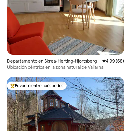
Departamento en Skrea-Herting-Hjortsberg
Calificación p
4.99 (68)
Ubicación céntrica en la zona natural de Vallarna
Favorito entre huéspedes
De los mejores en Favorito entre huéspedes