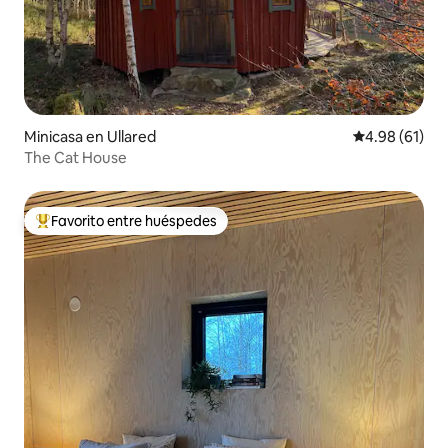
Minicasa en Ullared
Calificación 
4.98 (61)
The Cat House
Favorito entre huéspedes
De los mejores en Favorito entre huéspedes