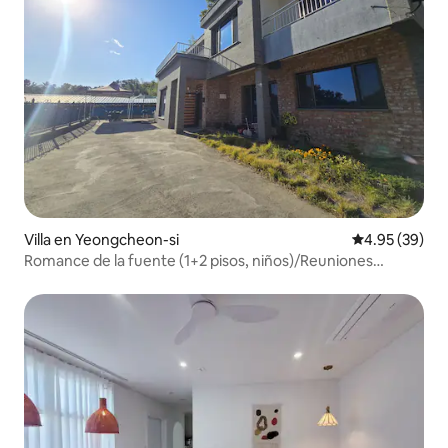
Villa en Yeongcheon-si
Calificación p
4.95 (39)
Romance de la fuente (1+2 pisos, niños)/Reuniones
grupales/Vista al embalse/Casa con patio/