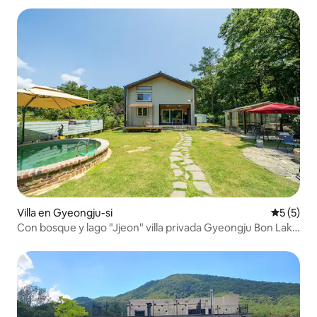
Villa en Gyeongju-si
Calificac
5 (5)
Con bosque y lago "Jjeon" villa privada Gyeongju Bon Lake
Pension