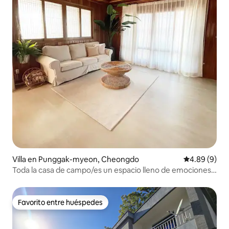
Villa en Punggak-myeon, Cheongdo
Calificación
4.89 (9)
Toda la casa de campo/es un espacio lleno de emociones
con un ambiente vintage que conserva la sensación de
una casa antigua/Gesluerohren House
Favorito entre huéspedes
Favorito entre huéspedes