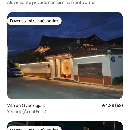
Alojamiento privado con piscina frente al mar
Favorito entre huéspedes
Favorito entre huéspedes
Villa en Gyeongju-si
Calificación p
4.88 (58)
Yeonriji (Árbol Feliz)
Favorito entre huéspedes