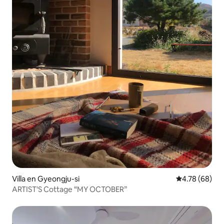
Villa en Gyeongju-si
Calificación p
4.78 (68)
ARTIST'S Cottage “MY OCTOBER”