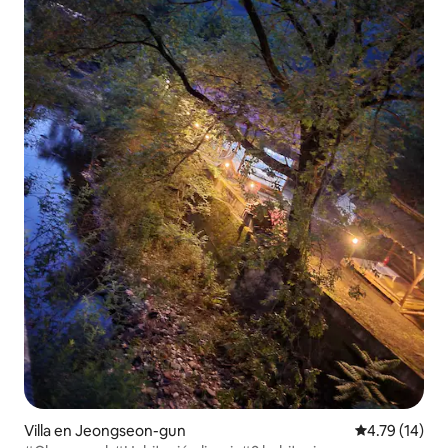
Villa en Jeongseon-gun
Calificación 
4.79 (14)