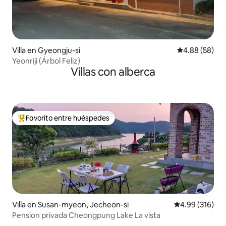
Villa en Gyeongju-si
Calificación p
4.88 (58)
Yeonriji (Árbol Feliz)
Villas con alberca
Favorito entre huéspedes
De los mejores en Favorito entre huéspedes
Villa en Susan-myeon, Jecheon-si
Calificación pr
4.99 (316)
Pension privada Cheongpung Lake La vista