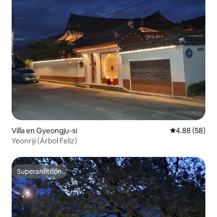
Villa en Gyeongju-si
Calificación p
4.88 (58)
Yeonriji (Árbol Feliz)
Superanfitrión
Superanfitrión