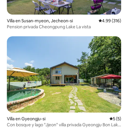
Villa en Susan-myeon, Jecheon-si
Calificación pr
4.99 (316)
Pension privada Cheongpung Lake La vista
Villa en Gyeongju-si
Calificac
5 (5)
Con bosque y lago "Jjeon" villa privada Gyeongju Bon Lake