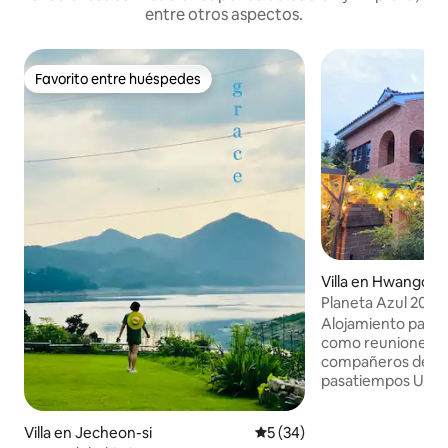
entre otros aspectos.
Favorito entre huéspedes
Favorito entre huéspedes
Villa en Hwango-
gju
Planeta Azul 201
Alojamiento para v
como reuniones fa
compañeros de cla
pasatiempos Un anfitrión que es alfarero
y escritor lo cons
con ladrillos de c
Villa en Jecheon-si
Calificación promedio: 5 de 
5 (34)
natural. Hwangnidan-gil, Donggung,