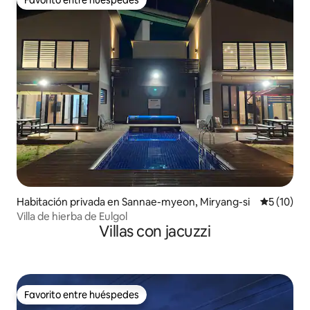
Favorito entre huéspedes
Habitación privada en Sannae-myeon, Miryang-si
Calificaci
5 (10)
Villa de hierba de Eulgol
Villas con jacuzzi
Favorito entre huéspedes
Favorito entre huéspedes