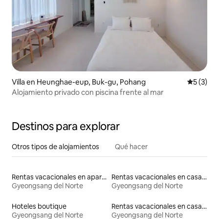
Villa en Heunghae-eup, Buk-gu, Pohang
Calificac
5 (3)
Alojamiento privado con piscina frente al mar
Destinos para explorar
Otros tipos de alojamientos
Qué hacer
Rentas vacacionales en apartoteles
Rentas vacacionales en casas rodantes
Gyeongsang del Norte
Gyeongsang del Norte
Hoteles boutique
Rentas vacacionales en casas adosadas
Gyeongsang del Norte
Gyeongsang del Norte