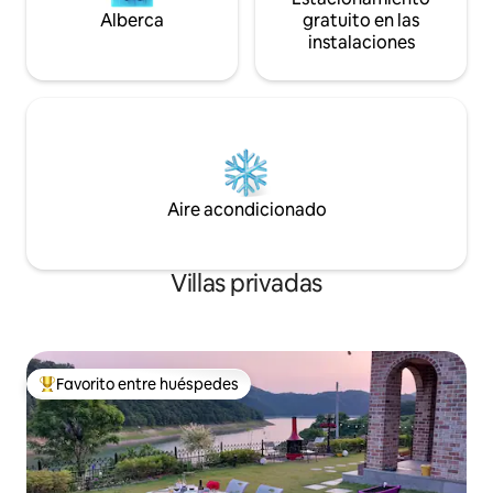
leña, Solo se puede comprar en la
pequeños (6 kg o
Alberca
gratuito en las
pensión) 3, No se admiten perros ※ Sin
pérdida de pelo.
instalaciones
embargo, perros pequeños (4 kg o
menos, 1) dormitorio No se puede entrar
(se puede vivir en la sala de estar, se
reembolsará en caso de daños al sofá,
etc.) Se requiere consulta previa 4,
cocina con mal olor en interiores
Abstenerse (sopa de cheonggukjang,
asar carne, etc.)
Aire acondicionado
Villas privadas
Favorito entre huéspedes
De los mejores en Favorito entre huéspedes