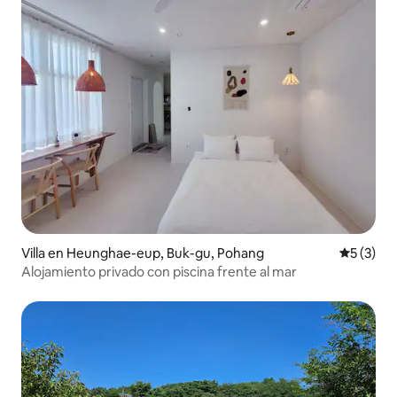
Villa en Heunghae-eup, Buk-gu, Pohang
Calificac
5 (3)
Alojamiento privado con piscina frente al mar