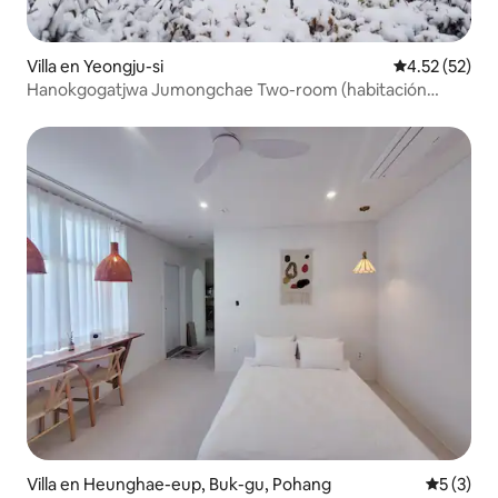
Villa en Yeongju-si
Calificación 
4.52 (52)
Hanokgogatjwa Jumongchae Two-room (habitación
central, sala de estar con techo de piedra caliente, baño
interior, cocina)
Villa en Heunghae-eup, Buk-gu, Pohang
Calificac
5 (3)