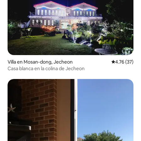
Villa en Mosan-dong, Jecheon
Calificación 
4.76 (37)
Casa blanca en la colina de Jecheon