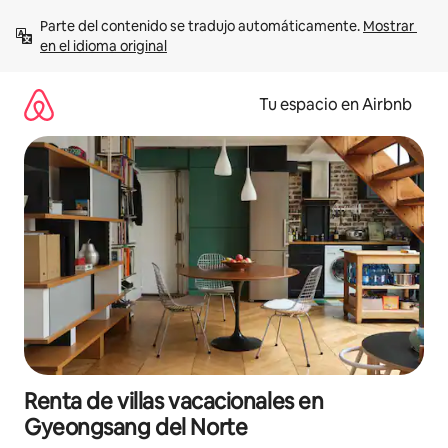
Ir
Parte del contenido se tradujo automáticamente. 
Mostrar 
al
en el idioma original
contenido
Tu espacio en Airbnb
Renta de villas vacacionales en
Gyeongsang del Norte