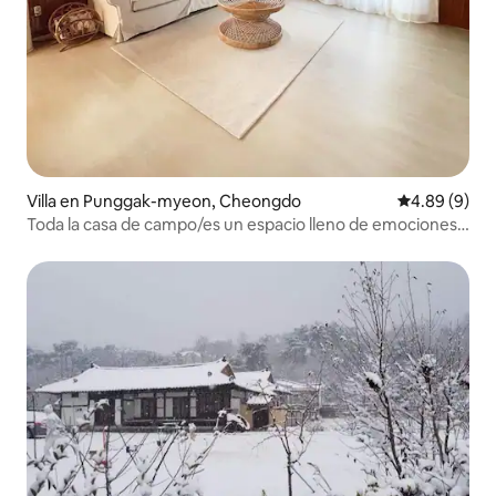
Villa en Punggak-myeon, Cheongdo
Calificación
4.89 (9)
Toda la casa de campo/es un espacio lleno de emociones
con un ambiente vintage que conserva la sensación de
una casa antigua/Gesluerohren House