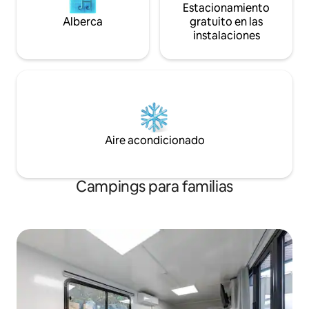
disfrutar de un de
Estacionamiento
Llegada: después de las 15:00 h. Check-
apacible en el campo. Es un
Alberca
gratuito en las
out: antes de las 11:00 a. m. Asegúrate
especial donde pu
instalaciones
de seguirlas. Otros huéspedes Una vida
en tu ajetreada vid
feliz...
la paz de la naturaleza. Para aq
ustedes que quiere
diaria en este cam
Comparte Hanoktake. El c
cerrado de televis
la puerta principal
número de persona
Aire acondicionado
Campings para familias