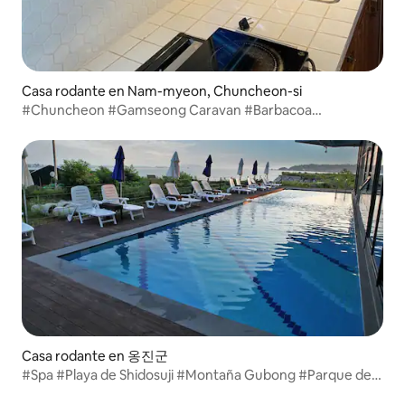
Casa rodante en Nam-myeon, Chuncheon-si
#Chuncheon #Gamseong Caravan #Barbacoa
Kellyphonian River
Casa rodante en 옹진군
#Spa #Playa de Shidosuji #Montaña Gubong #Parque de
piezas 007 Caravan