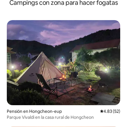
Campings con zona para hacer fogatas
Pensión en Hongcheon-eup
Calificación 
4.83 (52)
Parque Vivaldi en la casa rural de Hongcheon