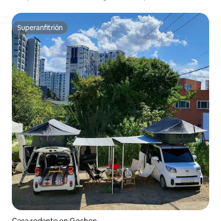
Minikhan
Superanfitrión
Superanfitrión
Casa rodante en Gochon