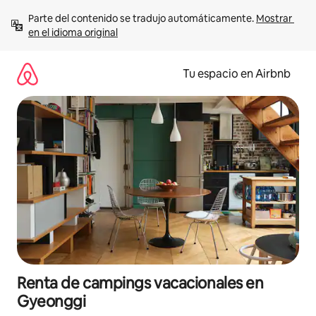
Ir
Parte del contenido se tradujo automáticamente. 
Mostrar 
al
en el idioma original
contenido
Tu espacio en Airbnb
Renta de campings vacacionales en
Gyeonggi