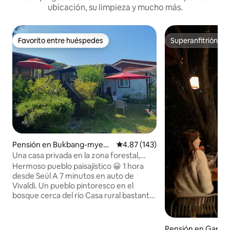
ubicación, su limpieza y mucho más.
Favorito entre huéspedes
Superanfitrión
Favorito entre huéspedes
Superanfitrión
Pensión en Bukbang-myeo
Calificación promedio: 4.87 de 5
4.87 (143)
n, Hongcheon
Una casa privada en la zona forestal,
Chances, como un hogar lejos de casa.
Hermoso pueblo paisajístico 😀 1 hora
¡Relájate mientras contemplas el río y las
desde Seúl A 7 minutos en auto de
estrellas!
Vivaldi. Un pueblo pintoresco en el
bosque cerca del río Casa rural bastante
pequeña El propietario no es presencial.
^ ^ Los 170 pyeong, Jardín de césped de
120 metros cuadrados Casa acogedora
Pensión en Gapye