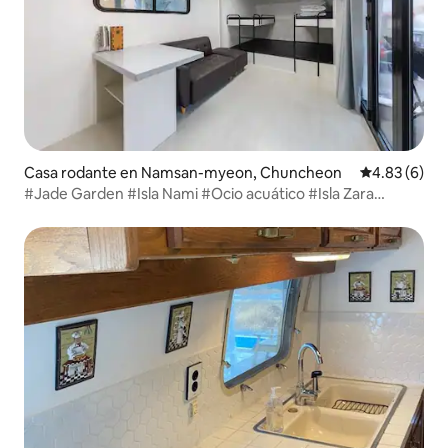
Casa rodante en Namsan-myeon, Chuncheon
Calificación
4.83 (6)
#Jade Garden #Isla Nami #Ocio acuático #Isla Zara
Caravana nueva 04