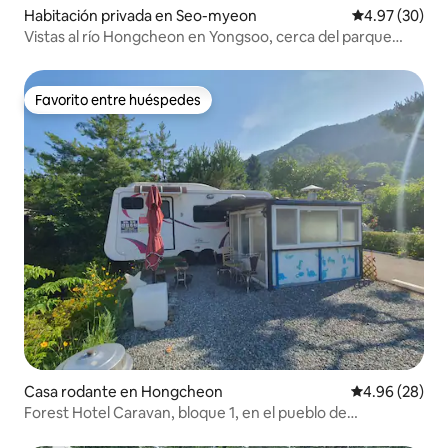
Habitación privada en Seo-myeon
Calificación p
4.97 (30)
Vistas al río Hongcheon en Yongsoo, cerca del parque
Vivaldi (Ocean World), alojamiento limpio y romántico con
posibilidad de acampar gratis
Favorito entre huéspedes
Favorito entre huéspedes
Casa rodante en Hongcheon
Calificación p
4.96 (28)
Forest Hotel Caravan, bloque 1, en el pueblo de
Punggyeong: ¡bosque, río, canto de los pájaros, comidas