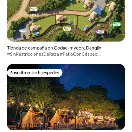
Tienda de campaña en Godae-myeon, Dangjin
#SinRestriccionesDeRaza #PatioConCésped
#ParaísoParaPerros Palace 1,700 m² Edificio 1 Piscina
Individual
Favorito entre huéspedes
Favorito entre huéspedes