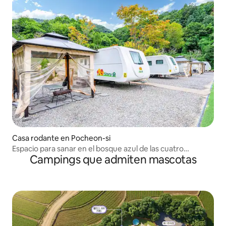
Casa rodante en Pocheon-si
Espacio para sanar en el bosque azul de las cuatro
Campings que admiten mascotas
estaciones Estrella Caravan Late Check-out 3