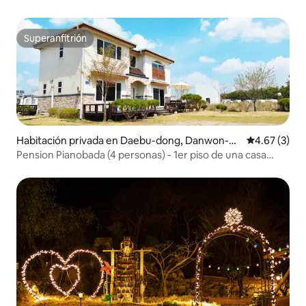
Superanfitrión
Superanfitrión
Habitación privada en Daebu-dong, Danwon-g
Calificación
4.67 (3)
u, Ansan-si
Pension Pianobada (4 personas) - 1er piso de una casa
rural frente al mar en Daebudo