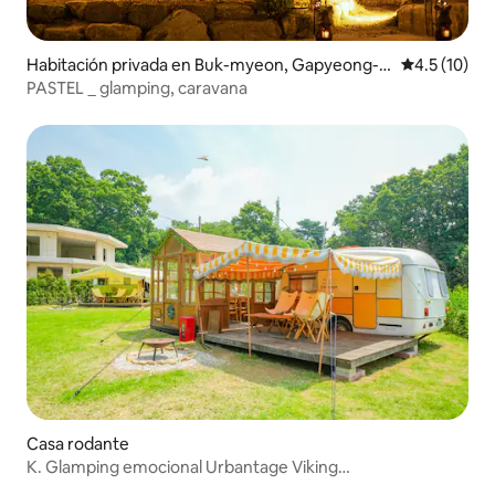
Habitación privada en Buk-myeon, Gapyeong-g
Calificación
4.5 (10)
un
PASTEL _ glamping, caravana
Casa rodante
K. Glamping emocional Urbantage Viking
Orange/Cabaña/Aire acondicionado y calefacción