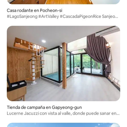
Casa rodante en Pocheon-si
#LagoSanjeong #ArtValley #CascadaPigeonRice Sanjeong
Caravan B4 Caravan para 2 personas
Tienda de campaña en Gapyeong-gun
Lucerne Jacuzzi con vista al valle, donde puede sanar en
el campo de glamping de nueva construcción Gapyeong
No. 7