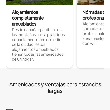
Alojamientos
Nómadas digit
completamente
profesionales 
amueblados
Alojamientos 
nómadas digita
Desde cabañas pacíficas en
profesionales d
las montañas hasta prácticos
zonas exclusiva
departamentos en el medio
con wifi.
de la ciudad, estos
alojamientos amueblados
tienen todas las amenidades
de un hogar.
Amenidades y ventajas para estancias
largas