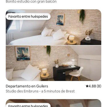
Bonito estudio con gran balcón
Favorito entre huéspedes
Favorito entre huéspedes
Departamento en Guilers
Calificación
4.88 (8)
Studio des Embruns - a 5 minutos de Brest
Favorito entre huéspedes