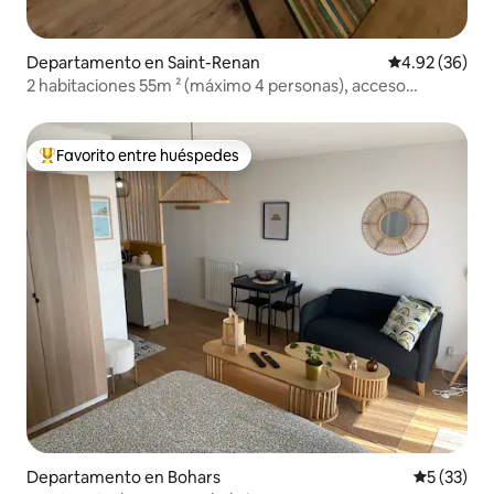
Departamento en Saint-Renan
Calificación p
4.92 (36)
2 habitaciones 55m ² (máximo 4 personas), acceso
autónomo.
Favorito entre huéspedes
De los mejores en Favorito entre huéspedes
Departamento en Bohars
Calificaci
5 (33)