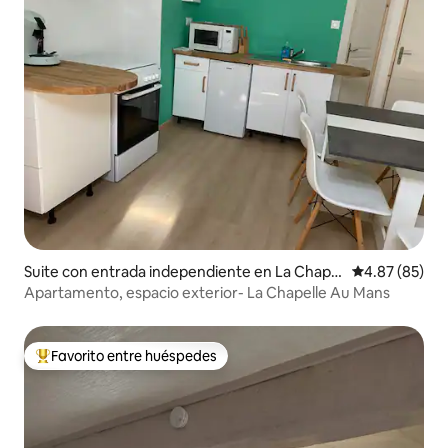
Suite con entrada independiente en La Chapel
Calificación p
4.87 (85)
le-au-Mans
Apartamento, espacio exterior- La Chapelle Au Mans
Favorito entre huéspedes
De los mejores en Favorito entre huéspedes