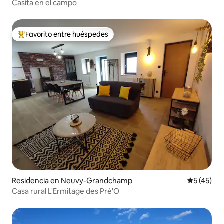
Casita en el campo
Favorito entre huéspedes
De los mejores en Favorito entre huéspedes
Residencia en Neuvy-Grandchamp
Calificaci
5 (45)
Casa rural L'Ermitage des Pré'O