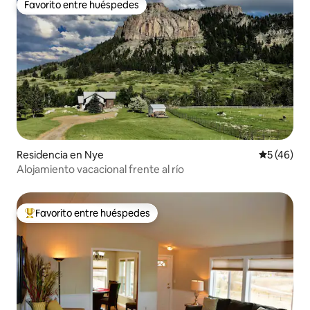
Favorito entre huéspedes
Favorito entre huéspedes
Residencia en Nye
Calificaci
5 (46)
Alojamiento vacacional frente al río
Favorito entre huéspedes
De los mejores en Favorito entre huéspedes