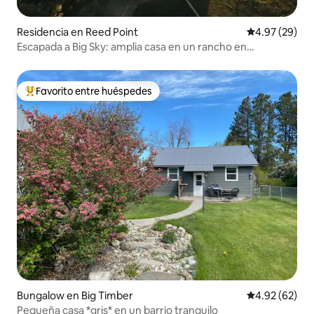
Residencia en Reed Point
Calificación p
4.97 (29)
Escapada a Big Sky: amplia casa en un rancho en
funcionamiento
Favorito entre huéspedes
De los mejores en Favorito entre huéspedes
Bungalow en Big Timber
Calificación p
4.92 (62)
Pequeña casa *gris* en un barrio tranquilo