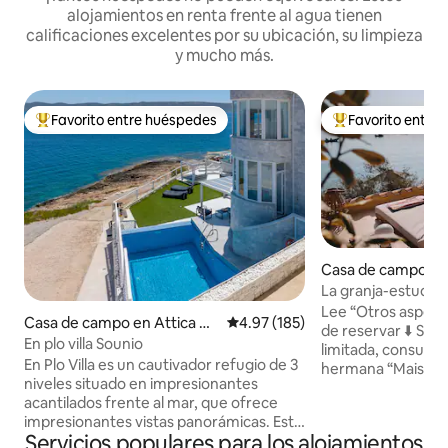
alojamientos en renta frente al agua tienen
calificaciones excelentes por su ubicación, su limpieza
y mucho más.
Favorito entre huéspedes
Favorito entre
De los mejores en Favorito entre huéspedes
De los mejores en
Casa de campo en
La granja-estudio d
Ath/Airp/tren/con
Lee “Otros aspect
Casa de campo en Attica Gr
Calificación promedio: 4.97 de 5
4.97 (185)
de reservar ⬇️ Si la
eece
En plo villa Sounio
limitada, consulta
En Plo Villa es un cautivador refugio de 3
hermana “Maisone
niveles situado en impresionantes
7 años como anfitr
acantilados frente al mar, que ofrece
creo en la hospital
impresionantes vistas panorámicas. Este
conmovedora. Sin IA
Servicios populares para los alojamientos
refugio idílico goza de una proximidad
aplicaciones frías.