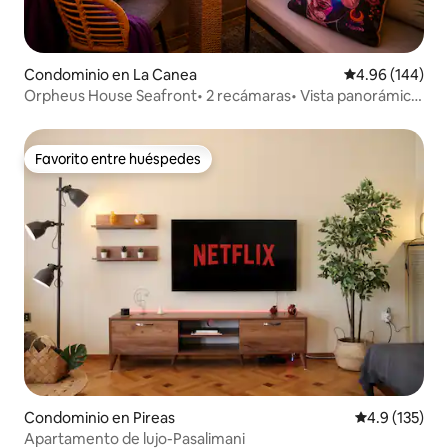
Condominio en La Canea
Calificación pr
4.96 (144)
Orpheus House Seafront• 2 recámaras• Vista panorámica
al mar
Favorito entre huéspedes
Favorito entre huéspedes
Condominio en Pireas
Calificación 
4.9 (135)
Apartamento de lujo-Pasalimani