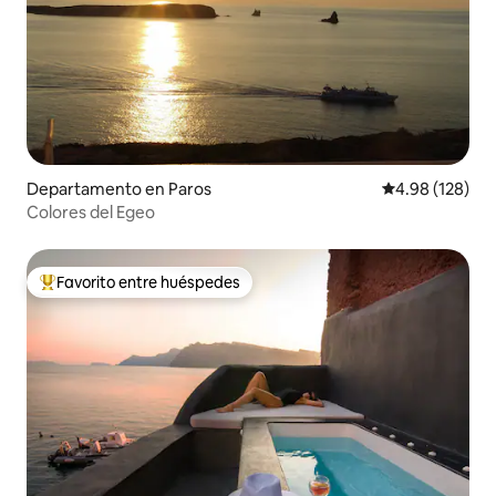
Departamento en Paros
Calificación pr
4.98 (128)
Colores del Egeo
Favorito entre huéspedes
De los mejores en Favorito entre huéspedes