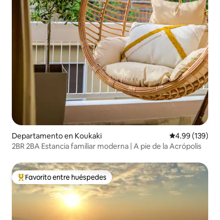
Departamento en Koukaki
Calificación pr
4.99 (139)
2BR 2BA Estancia familiar moderna | A pie de la Acrópolis
Favorito entre huéspedes
De los mejores en Favorito entre huéspedes