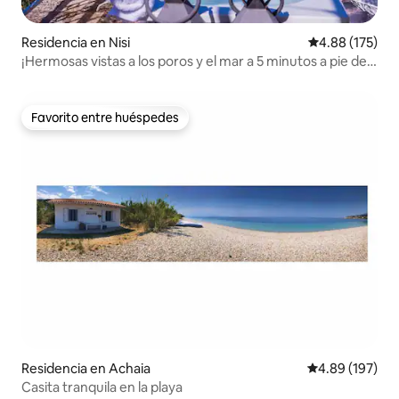
Residencia en Nisi
Calificación p
4.88 (175)
¡Hermosas vistas a los poros y el mar a 5 minutos a pie de
la playa!
Favorito entre huéspedes
Favorito entre huéspedes
Residencia en Achaia
Calificación pr
4.89 (197)
Casita tranquila en la playa