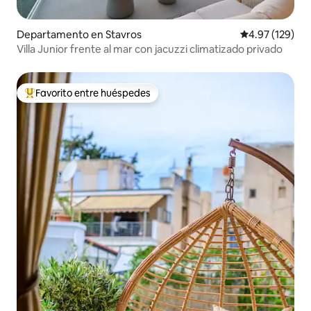
Departamento en Stavros
Calificación p
4.97 (129)
Villa Junior frente al mar con jacuzzi climatizado privado
Favorito entre huéspedes
De los mejores en Favorito entre huéspedes