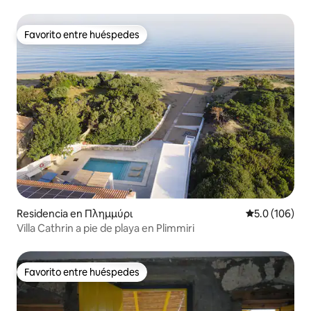
Favorito entre huéspedes
Favorito entre huéspedes
Residencia en Πλημμύρι
Calificación 
5.0 (106)
Villa Cathrin a pie de playa en Plimmiri
Favorito entre huéspedes
Favorito entre huéspedes