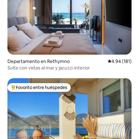
Departamento en Rethymno
Calificación p
4.94 (181)
Suite con vistas al mar y jacuzzi interior
Favorito entre huéspedes
De los mejores en Favorito entre huéspedes