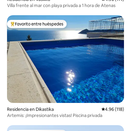
Villa frente al mar con playa privada a 1 hora de Atenas
Favorito entre huéspedes
De los mejores en Favorito entre huéspedes
Residencia en Dikastika
Calificación p
4.96 (118)
Artemis: ¡Impresionantes vistas! Piscina privada