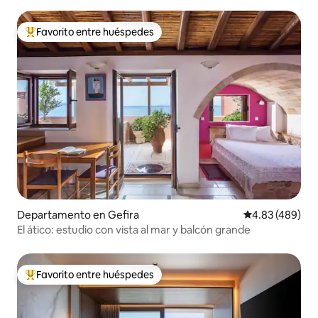
Favorito entre huéspedes
De los mejores en Favorito entre huéspedes
Departamento en Gefira
Calificación pr
4.83 (489)
El ático: estudio con vista al mar y balcón grande
Favorito entre huéspedes
De los mejores en Favorito entre huéspedes