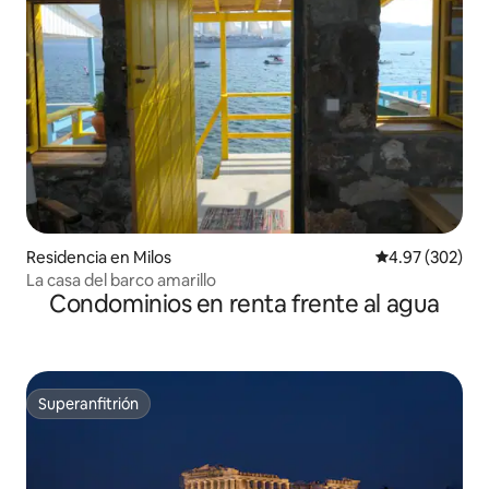
Residencia en Milos
Calificación pr
4.97 (302)
La casa del barco amarillo
Condominios en renta frente al agua
Superanfitrión
Superanfitrión