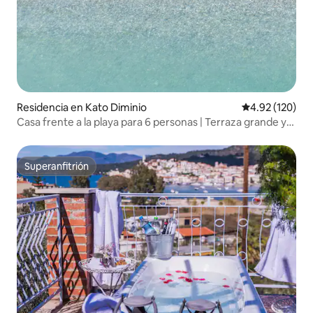
Residencia en Kato Diminio
Calificación p
4.92 (120)
Casa frente a la playa para 6 personas | Terraza grande y
vista al mar
Superanfitrión
Superanfitrión