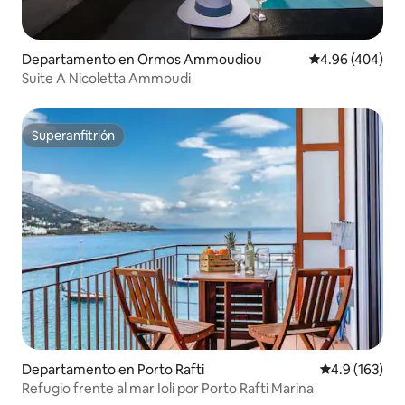
Departamento en Ormos Ammoudiou
Calificación pr
4.96 (404)
Suite A Nicoletta Ammoudi
Superanfitrión
Superanfitrión
Departamento en Porto Rafti
Calificación 
4.9 (163)
Refugio frente al mar Ioli por Porto Rafti Marina