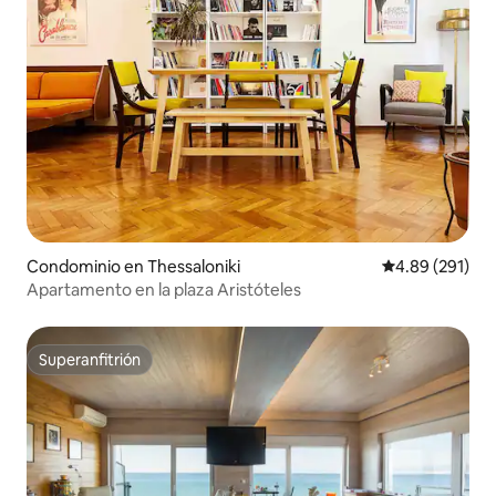
Condominio en Thessaloniki
Calificación pr
4.89 (291)
Apartamento en la plaza Aristóteles
Superanfitrión
Superanfitrión