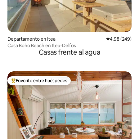
Departamento en Itea
Calificación pr
4.98 (249)
Casa Boho Beach en Itea-Delfos
Casas frente al agua
Favorito entre huéspedes
De los mejores en Favorito entre huéspedes