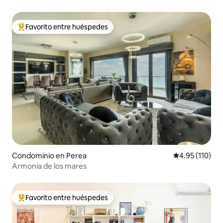
Favorito entre huéspedes
De los mejores en Favorito entre huéspedes
Condominio en Perea
Calificación p
4.95 (110)
Armonía de los mares
Favorito entre huéspedes
De los mejores en Favorito entre huéspedes