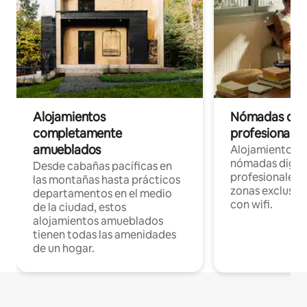
Alojamientos
Nómadas digit
completamente
profesionales 
amueblados
Alojamientos 
nómadas digita
Desde cabañas pacíficas en
profesionales d
las montañas hasta prácticos
zonas exclusiva
departamentos en el medio
con wifi.
de la ciudad, estos
alojamientos amueblados
tienen todas las amenidades
de un hogar.