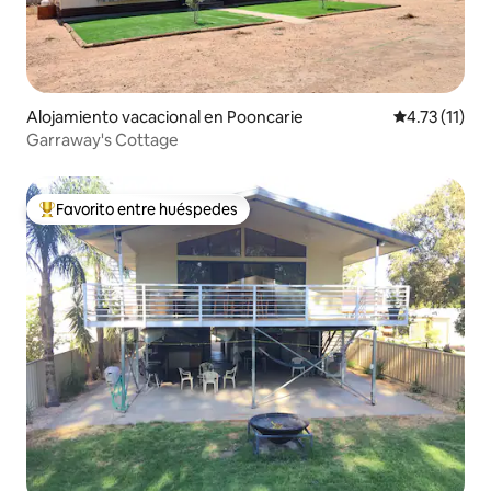
Alojamiento vacacional en Pooncarie
Calificación 
4.73 (11)
Garraway's Cottage
Favorito entre huéspedes
De los mejores en Favorito entre huéspedes