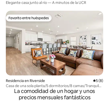
Elegante casa junto al río — A minutos de la UCR
Favorito entre huéspedes
Favorito entre huéspedes
Residencia en Riverside
Calificac
5 (8)
Casa de una sola planta/5 dormitorios/8 camas/Tranquila
La comodidad de un hogar y unos
y cómoda
precios mensuales fantásticos