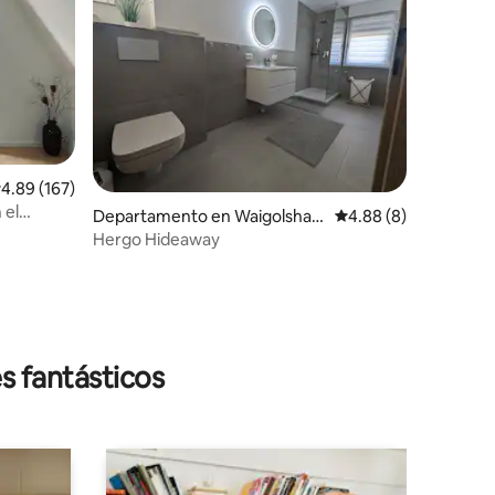
iones
alificación promedio: 4.89 de 5; 167 evaluaciones
4.89 (167)
 el
Departamento en Waigolshau
Calificación promedio
4.88 (8)
sen
Hergo Hideaway
s fantásticos