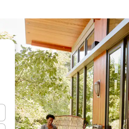
vegar usando las teclas de las flechas hacia arriba y hacia abajo, o b