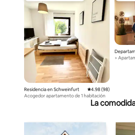
Departam
> Aparta
luminoso,
Residencia en Schweinfurt
Calificación promedio:
4.98 (98)
Acogedor apartamento de 1 habitación
La comodidad