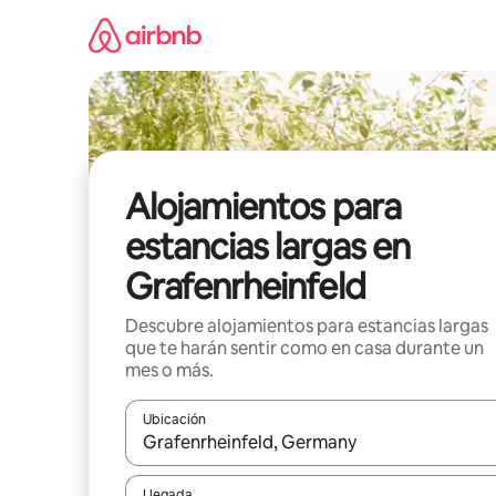
Ir
al
contenido
Alojamientos para
estancias largas en
Grafenrheinfeld
Descubre alojamientos para estancias largas
que te harán sentir como en casa durante un
mes o más.
Ubicación
Cuando los resultados estén disponibles, podrás na
Llegada