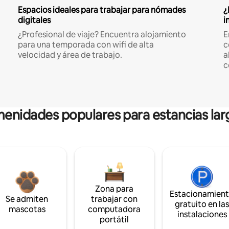
Espacios ideales para trabajar para nómades
¿
digitales
i
¿Profesional de viaje? Encuentra alojamiento
E
para una temporada con wifi de alta
c
velocidad y área de trabajo.
a
c
enidades populares para estancias lar
Zona para
Estacionamien
Se admiten
trabajar con
gratuito en la
mascotas
computadora
instalaciones
portátil