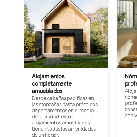
Alojamientos
Nóma
completamente
profe
amueblados
Aloj
nómad
Desde cabañas pacíficas en
profe
las montañas hasta prácticos
zonas
departamentos en el medio
con w
de la ciudad, estos
alojamientos amueblados
tienen todas las amenidades
de un hogar.