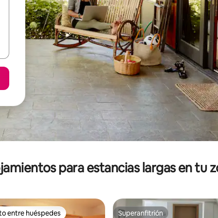
jamientos para estancias largas en tu 
ito entre huéspedes
Superanfitrión
ejores en Favorito entre huéspedes
Superanfitrión