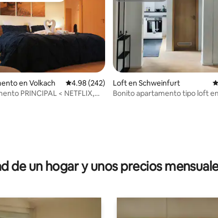
ento en Volkach
Calificación promedio: 4.98 de 5; 242 evaluac
4.98 (242)
Loft en Schweinfurt
C
mento PRINCIPAL < NETFLIX,
Bonito apartamento tipo loft en
 cómodo y limpio
corazón de Schweinfurt
 4.98 de 5; 98 evaluaciones
 de un hogar y unos precios mensuale