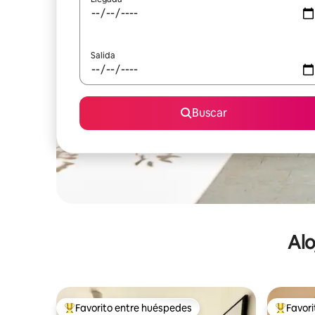
Salida
Buscar
Alo
Favorito entre huéspedes
Favor
De los mejores en Favorito entre huéspedes
De los m