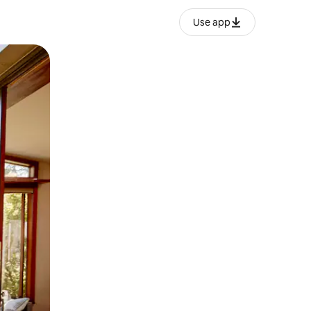
Use app
ien tocando y deslizando la pantalla.