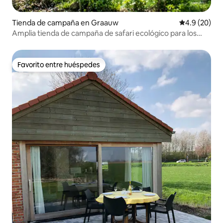
Tienda de campaña en Graauw
Calificación
4.9 (20)
Amplia tienda de campaña de safari ecológico para los
amantes de la paz
Favorito entre huéspedes
Favorito entre huéspedes