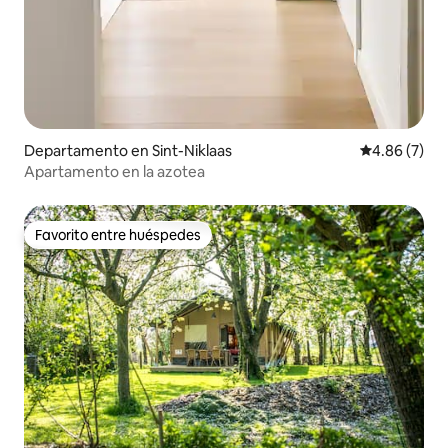
Departamento en Sint-Niklaas
Calificación
4.86 (7)
Apartamento en la azotea
Favorito entre huéspedes
Favorito entre huéspedes