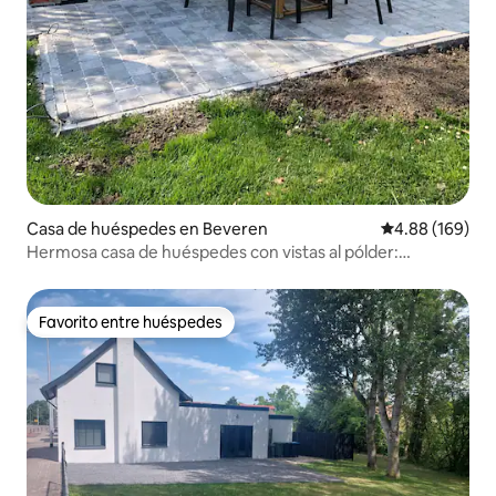
Casa de huéspedes en Beveren
Calificación pr
4.88 (169)
Hermosa casa de huéspedes con vistas al pólder:
Pillendijkhof
Favorito entre huéspedes
Favorito entre huéspedes