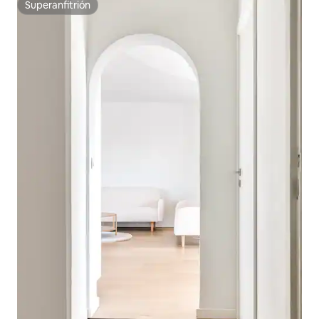
Superanfitrión
Superanfitrión