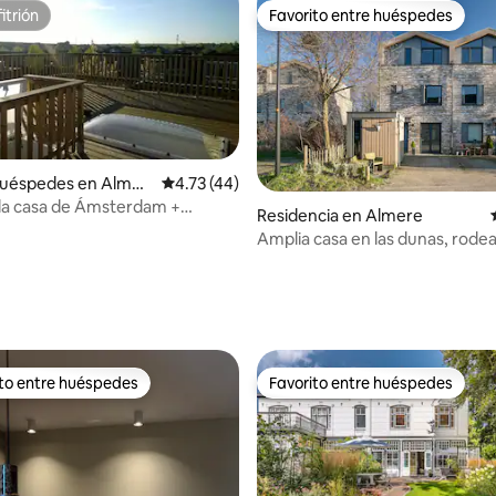
itrión
Favorito entre huéspedes
itrión
Favorito entre huéspedes
huéspedes en Almer
Calificación promedio: 4.73 de 5; 44 evaluac
4.73 (44)
la casa de Ámsterdam +
Residencia en Almere
e 40 m2 + vista de 360°
Amplia casa en las dunas, rode
bosque y playa.
 4.95 de 5; 37 evaluaciones
ito entre huéspedes
Favorito entre huéspedes
ejores en Favorito entre huéspedes
Favorito entre huéspedes