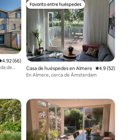
Favorito entre huéspedes
Favorito entre huéspedes
iones
Calificación promedio: 4.92 de 5; 66 evaluaciones
4.92 (66)
ada de
Casa de huéspedes en Almere
Calificación promedi
4.9 (52)
En Almere, cerca de Ámsterdam