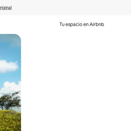
riginal
Tu espacio en Airbnb
ien tocando y deslizando la pantalla.