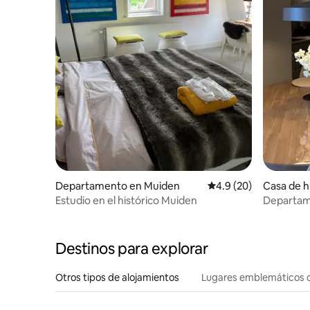
Departamento en Muiden
Calificación promedio
4.9 (20)
Casa de 
Stad
Estudio en el histórico Muiden
Departam
jardín / 
Destinos para explorar
Otros tipos de alojamientos
Lugares emblemáticos 