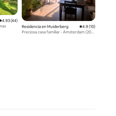
Calificación promedio: 4.93 de 5; 44 evaluaciones
4.93 (44)
onas
Residencia en Muiderberg
Calificación promedi
4.9 (10)
Preciosa casa familiar - Ámsterdam (20
min), playa (5 min)
iones