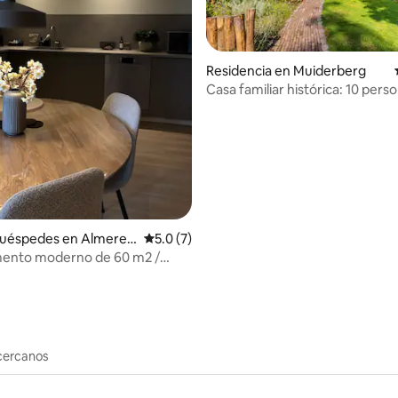
Residencia en Muiderberg
Casa familiar histórica: 10 pers
: 4.9 de 5; 20 evaluaciones
huéspedes en Almere-
Calificación promedio: 5.0 de 5; 7 evaluac
5.0 (7)
ento moderno de 60 m2 /
A 25 minutos de Ámsterdam
cercanos