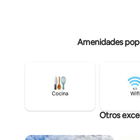
solo 15 minutos de Ámsterdam, a pocos
tranquilo
minutos a pie de la acogedora playa con
hermosas 
chiringuito y parque infantil, centro con
ciclismo. La estación de tren está a 10
supermercado y restaurantes. Jardín
minutos e
soleado para cenar o descansar. ¡Casa de
puedes es
vacaciones de lujo!
Amenidades popul
Cocina
Wifi
Otros exce