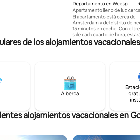
 a las afueras de Weesp con sus
Departamento en Weesp
rutas de senderismo y
Apartamento lleno de luz cerc
Ámsterdam
El apartamento está cerca de
n bicicleta, desde donde
Ámsterdam y del distrito de ne
tar en el corazón de
15 minutos en coche. Con el tr
Ámsterdam en 15 minutos en tren. .
sale cada cuarto de hora, estará
ares de los alojamientos vacacionale
centro de Ámsterdam en 16 mi
Disfrutará del lugar por el amb
cálido que lo abraza en este h
entorno. El apartamento es mu
adecuado para gente de negoc
quiere quedarse cerca de Ám
durante mucho tiempo por mot
trabajo. El apartamento dispon
Estac
conexión wifi para empresas. 
Alberca
gratu
lugar para volver a casa y trabaj
inst
lentes alojamientos vacacionales en G