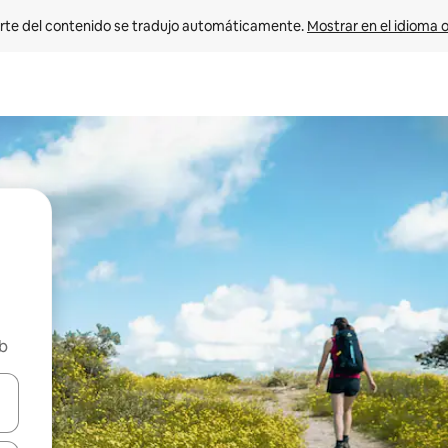
rte del contenido se tradujo automáticamente. 
Mostrar en el idioma o
nb
vegar usando las teclas de las flechas hacia arriba y hacia abajo, o b