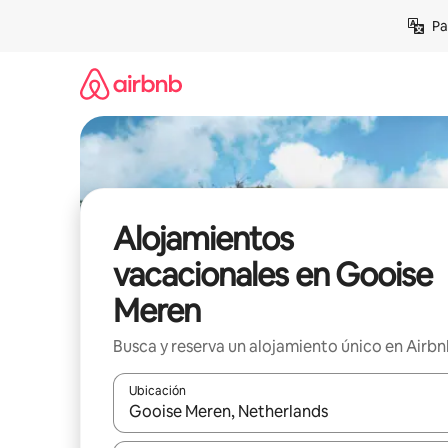
Ir
Pa
al
contenido
Alojamientos
vacacionales en Gooise
Meren
Busca y reserva un alojamiento único en Airb
Ubicación
Cuando los resultados estén disponibles, podrás na