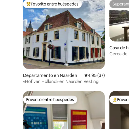
Favorito entre huéspedes
Superanf
De los mejores en Favorito entre huéspedes
Superanf
Casa de 
e-Stad
Cerca de 
terraza d
Departamento en Naarden
Calificación promedio:
4.95 (37)
«Hof van Holland» en Naarden Vesting
Favorito entre huéspedes
Favor
Favorito entre huéspedes
De los m