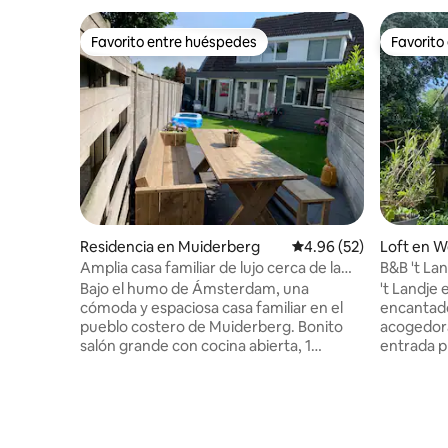
Favorito entre huéspedes
Favorito
Favorito entre huéspedes
Favorito
Residencia en Muiderberg
Calificación promedio:
4.96 (52)
Loft en 
Amplia casa familiar de lujo cerca de la
B&B 't La
playa y Ámsterdam
Bajo el humo de Ámsterdam, una
't Landje
cómoda y espaciosa casa familiar en el
encantado
pueblo costero de Muiderberg. Bonito
acogedor
salón grande con cocina abierta, 1
entrada p
dormitorio principal y 3 dormitorios
hacia aba
espaciosos. Las habitaciones de los niños
metros cu
tienen camas plegables. Cuarto de baño
gran jard
de lujo con bañera y ducha separada.
el río Ve
Casa adecuada para 5 adultos y 2 niños. A
tranquilidad. Se ubica en