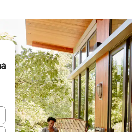
na
vegar usando las teclas de las flechas hacia arriba y hacia abajo, o b