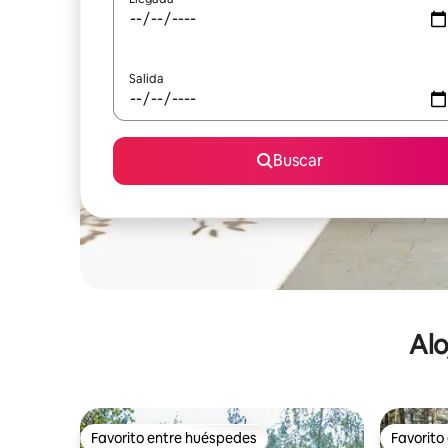
Salida
Buscar
Alo
Favorito entre huéspedes
Favorito
Favorito entre huéspedes
Favorito