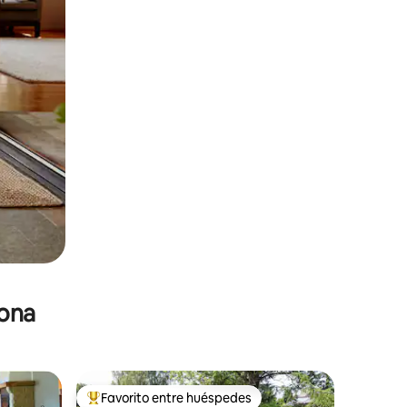
zona
Favorito entre huéspedes
De los mejores en Favorito entre huéspedes