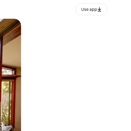
Use app
ien tocando y deslizando la pantalla.