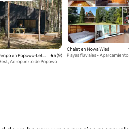
Chalet en Nowa Wieś
Playas fluviales - Aparcamiento,
campo en Popowo-Letni
Calificación promedio: 5 de 5; 9 evaluac
5 (9)
terraza
rRest, Aeropuerto de Popowo
io: 5 de 5; 19 evaluaciones