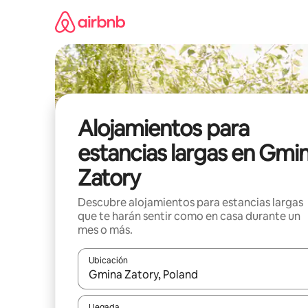
Ir
al
contenido
Alojamientos para
estancias largas en Gmi
Zatory
Descubre alojamientos para estancias largas
que te harán sentir como en casa durante un
mes o más.
Ubicación
Cuando los resultados estén disponibles, podrás na
Llegada