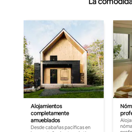
La comodidad
Alojamientos
Nóma
completamente
profe
amueblados
Aloj
nómad
Desde cabañas pacíficas en