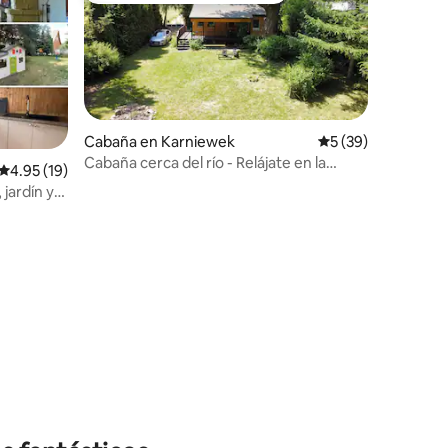
Cabaña en Karniewek
Calificación promed
5 (39)
Cabaña cerca del río - Relájate en la
Calificación promedio: 4.95 de 5; 19 evaluaciones
4.95 (19)
naturaleza
 jardín y
iones