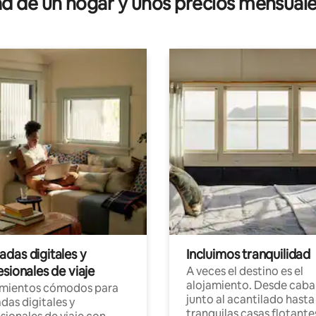
 de un hogar y unos precios mensuale
das digitales y
Incluimos tranquilidad
sionales de viaje
A veces el destino es el
alojamiento. Desde caba
amientos cómodos para
junto al acantilado hasta
as digitales y
tranquilas casas flotante