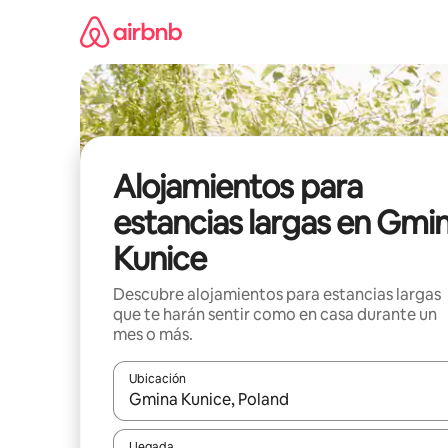
Ir
al
contenido
Alojamientos para
estancias largas en Gmi
Kunice
Descubre alojamientos para estancias largas
que te harán sentir como en casa durante un
mes o más.
Ubicación
Cuando los resultados estén disponibles, podrás na
Llegada