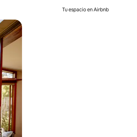
Tu espacio en Airbnb
ien tocando y deslizando la pantalla.