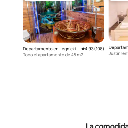
Departam
Departamento en Legnickie
Calificación promedio: 
4.93 (108)
Justinren
Pole
Todo el apartamento de 45 m2
La comodidad