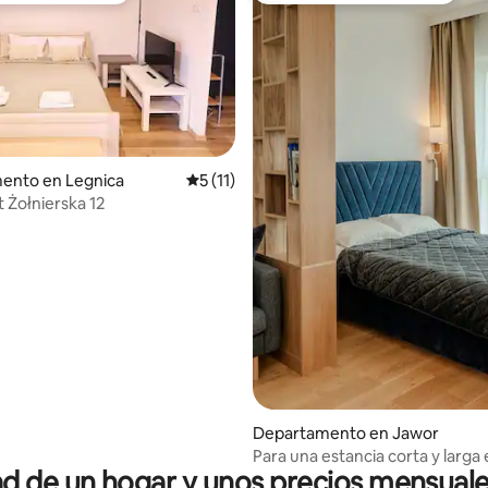
ento en Legnica
Calificación promedio: 5 de 5; 11 evaluac
5 (11)
4.93 de 5; 108 evaluaciones
t Żołnierska 12
Departamento en Jawor
Para una estancia corta y larga
 de un hogar y unos precios mensuale