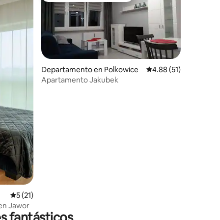
Departamento en Polkowice
Calificación promedio:
4.88 (51)
Apartamento Jakubek
iones
Calificación promedio: 5 de 5; 21 evaluaciones
5 (21)
 en Jawor
s fantásticos