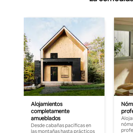
Alojamientos
Nóma
completamente
profe
amueblados
Aloj
nómad
Desde cabañas pacíficas en
profe
las montañas hasta prácticos