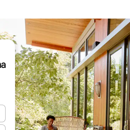
na
vegar usando las teclas de las flechas hacia arriba y hacia abajo, o b