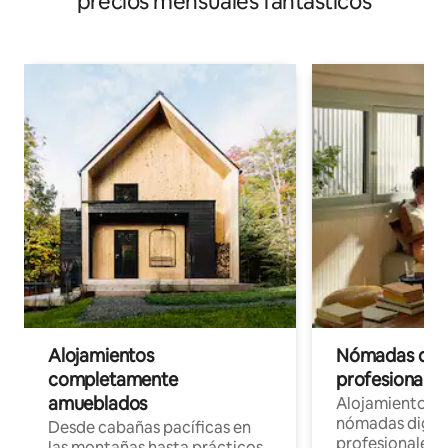
precios mensuales fantásticos
Alojamientos
Nómadas digit
completamente
profesionales 
amueblados
Alojamientos 
nómadas digita
Desde cabañas pacíficas en
profesionales d
las montañas hasta prácticos