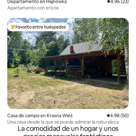
Departamento en Hajnówka
Calificación p
4.96 (23)
Apartamento con erizos
Favorito entre huéspedes
De los mejores en Favorito entre huéspedes
Casa de campo en Krasna Wieś
Calificación p
4.98 (50)
Una casa desde la que se puede admirar la naturaleza
La comodidad de un hogar y unos