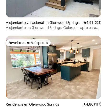
Alojamiento vacacional en Glenwood Springs
Calificación p
4.91 (221)
Alojamiento en Glenwood Springs, Colorado, apto para
perros y niños
Favorito entre huéspedes
Favorito entre huéspedes
Residencia en Glenwood Springs
Calificación p
4.86 (117)