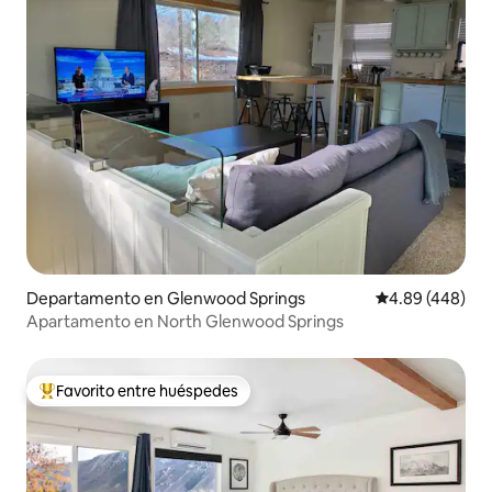
Departamento en Glenwood Springs
Calificación pr
4.89 (448)
Apartamento en North Glenwood Springs
Favorito entre huéspedes
De los mejores en Favorito entre huéspedes