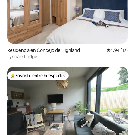
Residencia en Concejo de Highland
Calificación 
4.94 (17)
Lyndale Lodge
Favorito entre huéspedes
De los mejores en Favorito entre huéspedes