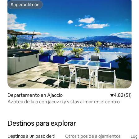
Superanfitrión
Superanfitrión
Departamento en Ajaccio
Calificación 
4.82 (51)
Azotea de lujo con jacuzzi y vistas al mar en el centro
Destinos para explorar
Destinos a un paso de ti
Otros tipos de alojamientos
Lug