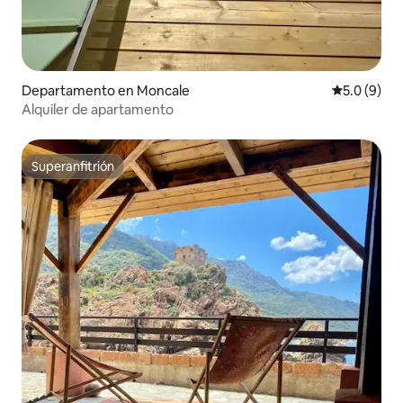
Departamento en Moncale
Calificació
5.0 (9)
Alquiler de apartamento
Superanfitrión
Superanfitrión