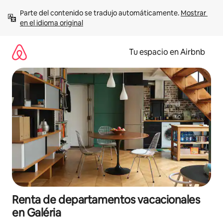
Ir
Parte del contenido se tradujo automáticamente. 
Mostrar 
al
en el idioma original
contenido
Tu espacio en Airbnb
Renta de departamentos vacacionales
en Galéria