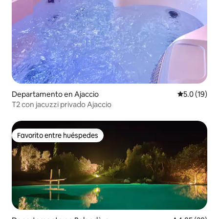
Departamento en Ajaccio
Calificación
5.0 (19)
T2 con jacuzzi privado Ajaccio
Favorito entre huéspedes
Favorito entre huéspedes