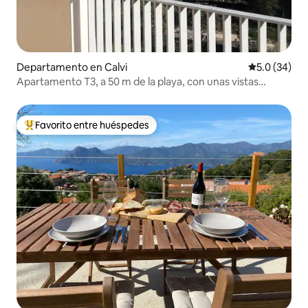
Departamento en Calvi
Calificación
5.0 (34)
Apartamento T3, a 50 m de la playa, con unas vistas
excepcionales
Favorito entre huéspedes
De los mejores en Favorito entre huéspedes