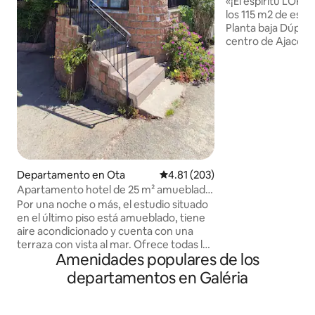
«¡El espíritu LOFT 
los 115 m2 de este
Planta baja Dúplex
centro de Ajaccio,
Napoléon. Su posic
permitirá desplaza
etc. Consta de una
gran sala de esta
rincón de oficina.
cama de 140x190 y
segundo dormitor
160x200 y cuarto de baño. Numerosos
espacios de almac
está totalmente c
Departamento en Ota
Calificación promedio: 4.81 de 5
4.81 (203)
Apartamento hotel de 25 m² amueblado
y con aire acondicionado
Por una noche o más, el estudio situado
en el último piso está amueblado, tiene
aire acondicionado y cuenta con una
terraza con vista al mar. Ofrece todas las
Amenidades populares de los
comodidades necesarias y cerca de
todos los sitios protegidos en el corazón
departamentos en Galéria
de las Calanches de Piana. También tiene
acceso gratuito a una gran terraza
común para sus comidas y puede