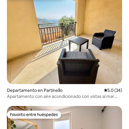
Departamento en Partinello
Calificación
5.0 (34)
Apartamento con aire acondicionado con vistas al mar
Estacionamiento privado
Favorito entre huéspedes
Favorito entre huéspedes