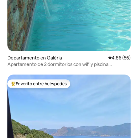
Departamento en Galéria
Calificación p
4.86 (56)
Apartamento de 2 dormitorios con wifi y piscina
climatizada para 4 personas
Favorito entre huéspedes
De los mejores en Favorito entre huéspedes