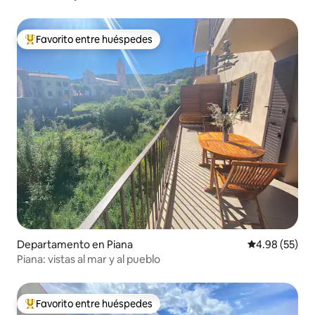
Favorito entre huéspedes
De los mejores en Favorito entre huéspedes
Departamento en Piana
Calificación p
4.98 (55)
Piana: vistas al mar y al pueblo
Favorito entre huéspedes
De los mejores en Favorito entre huéspedes