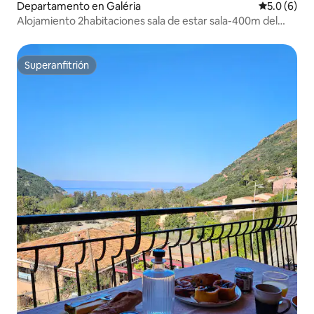
Departamento en Galéria
Calificació
5.0 (6)
Alojamiento 2habitaciones sala de estar sala-400m del
mar2
Superanfitrión
Superanfitrión