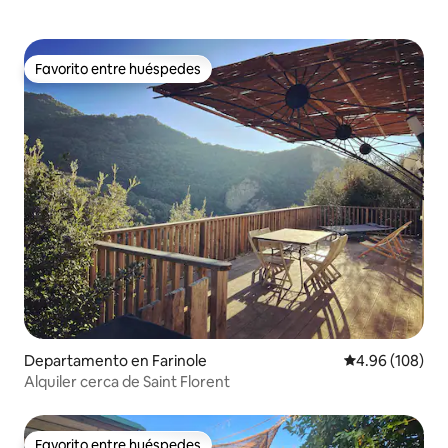
Favorito entre huéspedes
Favorito entre huéspedes
Departamento en Farinole
Calificación pr
4.96 (108)
Alquiler cerca de Saint Florent
Favorito entre huéspedes