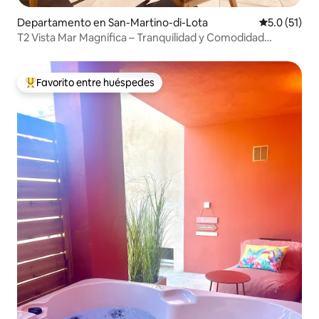
Departamento en San-Martino-di-Lota
Calificación
5.0 (51)
T2 Vista Mar Magnífica – Tranquilidad y Comodidad
Absoluta
Favorito entre huéspedes
De los mejores en Favorito entre huéspedes