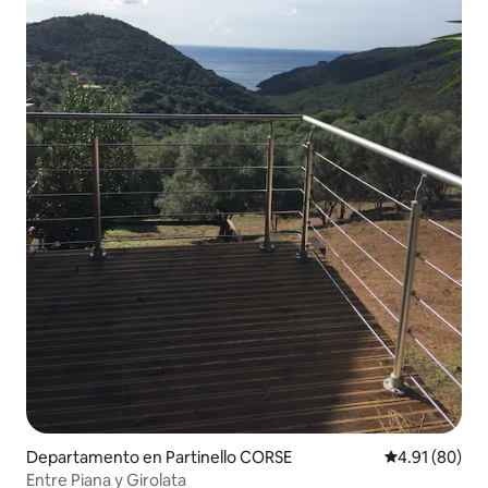
Departamento en Partinello CORSE
Calificación 
4.91 (80)
Entre Piana y Girolata