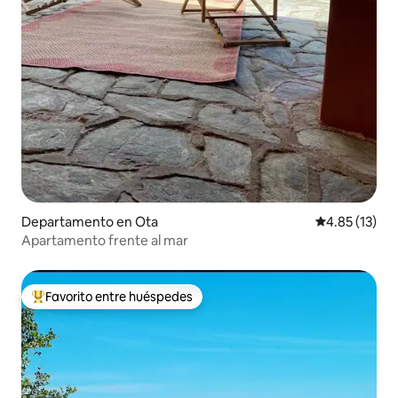
Departamento en Ota
Calificación 
4.85 (13)
Apartamento frente al mar
Favorito entre huéspedes
De los mejores en Favorito entre huéspedes