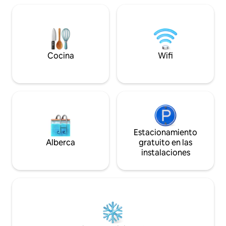
disfrutar de momentos agradables
alrededor de una barbacoa compartida.
Hay una cuna disponible en el lugar con
colchón y sábanas. Servicio de
conserjería de 8:00 a 18:00 del 01/04 al
31/10.
Cocina
Wifi
Estacionamiento
Alberca
gratuito en las
instalaciones