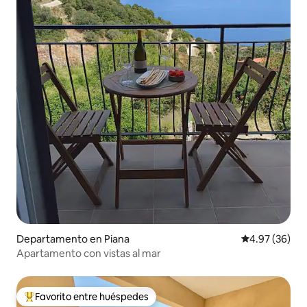
Departamento en Piana
Calificación p
4.97 (36)
Apartamento con vistas al mar
Favorito entre huéspedes
De los mejores en Favorito entre huéspedes