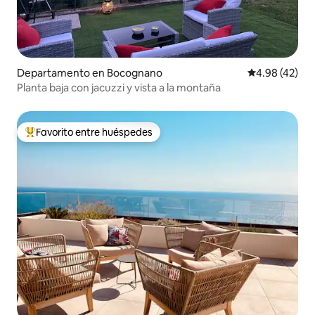
Departamento en Bocognano
Calificación 
4.98 (42)
Planta baja con jacuzzi y vista a la montaña
Favorito entre huéspedes
De los mejores en Favorito entre huéspedes