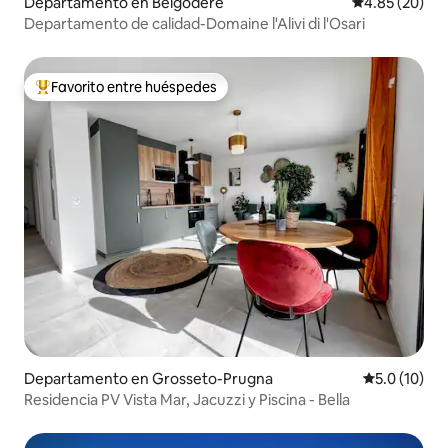
Departamento en Belgodère
Calificación p
4.85 (20)
Departamento de calidad-Domaine l'Alivi di l'Osari
Favorito entre huéspedes
De los mejores en Favorito entre huéspedes
Departamento en Grosseto-Prugna
Calificación
5.0 (10)
Residencia PV Vista Mar, Jacuzzi y Piscina - Bella