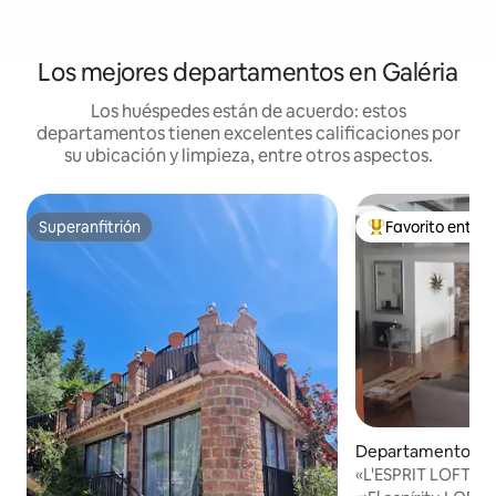
Los mejores departamentos en Galéria
Los huéspedes están de acuerdo: estos
departamentos tienen excelentes calificaciones por
su ubicación y limpieza, entre otros aspectos.
Superanfitrión
Favorito entre
Superanfitrión
De los mejores en
Departamento en 
«L'ESPRIT LOFT 43
clasificado con 3*